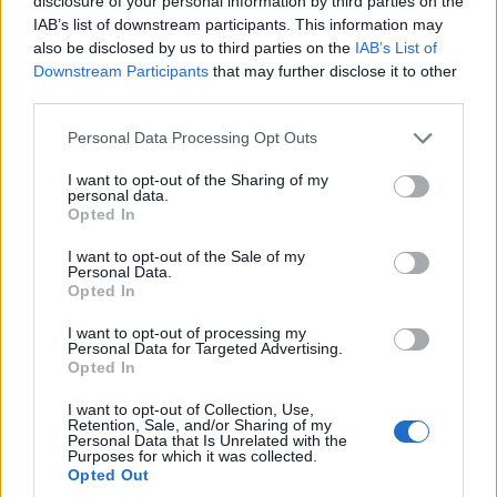
disclosure of your personal information by third parties on the
Κοζάνης 2026
6 Αυγούστου 2026, 9:00 μμ
IAB’s list of downstream participants. This information may
6 Αυγούστου 2026, 8:55 μμ
also be disclosed by us to third parties on the
IAB’s List of
Downstream Participants
that may further disclose it to other
third parties.
Please note that this website/app uses one or more Google
Personal Data Processing Opt Outs
services and may gather and store information including but
not limited to your visit or usage behaviour. You may click to
I want to opt-out of the Sharing of my
personal data.
grant or deny consent to Google and its third-party tags to
ΕΛΛΆΔΑ
ΤΟΠΙΚΉ ΕΠΙΚΑΙΡΌΤΗΤΑ
Opted In
use your data for below specified purposes in below Google
consent section.
ΓΣΕΕ: Αμοιβή αργίας
Η μεγάλη εορτή της
I want to opt-out of the Sale of my
Personal Data.
15ης Αυγούστου
Μεταμορφώσεως του
Opted In
Σωτήρος στην Ιερά
6 Αυγούστου 2026, 8:30 μμ
I want to opt-out of processing my
Μονή Δρυοβούνου
Personal Data for Targeted Advertising.
(φωτογραφίες)
Opted In
6 Αυγούστου 2026, 8:02 μμ
I want to opt-out of Collection, Use,
Retention, Sale, and/or Sharing of my
Personal Data that Is Unrelated with the
Purposes for which it was collected.
Opted Out