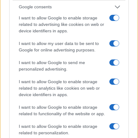
Google consents
I want to allow Google to enable storage
ΔΙΕΘΝΕΊΣ ΕΙΔΉΣΕΙΣ
ΤΟΠΙΚΉ ΕΠΙΚΑΙΡΌΤΗΤΑ
related to advertising like cookies on web or
Περιοδοντίτιδα:
Εγνατία Οδός:
device identifiers in apps.
Καινοτόμος θεραπεία
Προσωρινές
I want to allow my user data to be sent to
στοχεύει μόνο το
κυκλοφοριακές
Google for online advertising purposes.
βακτήριο που
ρυθμίσεις από το
προκαλεί τη νόσο
Κλειδί έως τον
I want to allow Google to send me
Πολύμυλο
personalized advertising.
6 Αυγούστου 2026, 7:34 μμ
6 Αυγούστου 2026, 7:23 μμ
I want to allow Google to enable storage
related to analytics like cookies on web or
device identifiers in apps.
I want to allow Google to enable storage
related to functionality of the website or app.
I want to allow Google to enable storage
related to personalization.