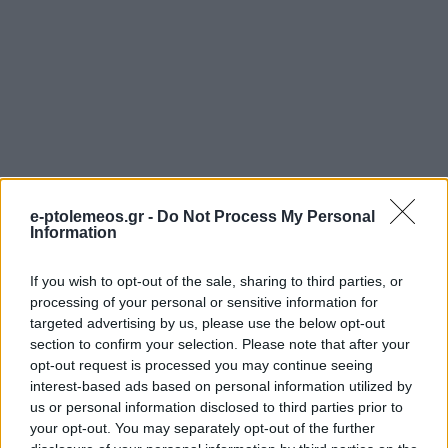
e-ptolemeos.gr -
Do Not Process My Personal
Information
If you wish to opt-out of the sale, sharing to third parties, or
processing of your personal or sensitive information for
ΜΟΥΣΙΚΈΣ ΕΠΙΛΟΓΈΣ
ΑΘΛΗΤΙΚΆ
targeted advertising by us, please use the below opt-out
section to confirm your selection. Please note that after your
Οι μουσικές επιλογές
Ο Σύλλογος Δρομέων
opt-out request is processed you may continue seeing
του e-ptolemeos.gr:
και Οδοιπόρων
interest-based ads based on personal information utilized by
AC/DC – Are You
Εορδαίας παρόν στον
us or personal information disclosed to third parties prior to
your opt-out. You may separately opt-out of the further
Ready (1991)
Λασσάνειο Δρόμο