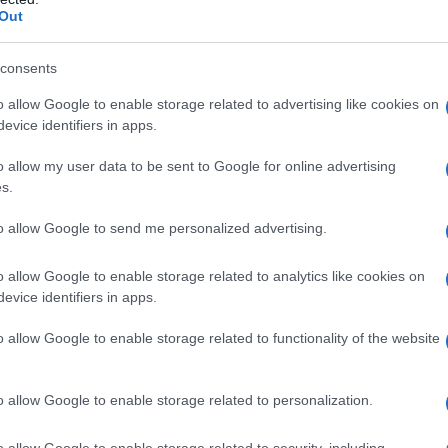
Out
εργασίας προχώρησαν οι εργαζόμ
γίου Δημητρίου σήμερα το πρωί α
consents
10 ως ένδειξη διαμαρτυρίας στο κ
o allow Google to enable storage related to advertising like cookies on
evice identifiers in apps.
ας όπου ήταν προγραμματισμένο 
o allow my user data to be sent to Google for online advertising
s.
to allow Google to send me personalized advertising.
 πολίτες, εκπρόσωποι φορέων, αυτοδιοίκηση και όχ
ν τρόπο αυτό τη διαμαρτυρία τους για τη “σίγαση”
o allow Google to enable storage related to analytics like cookies on
υ αποτέλεσε τη ναυαρχίδα της λιγνιτικής παραγωγή
evice identifiers in apps.
μια πορεία 42 χρόνων.
o allow Google to enable storage related to functionality of the website
o allow Google to enable storage related to personalization.
o allow Google to enable storage related to security, including