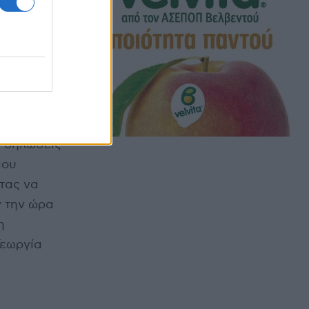
ε δηλώσεις
που
τας να
ν την ώρα
η
Γεωργία