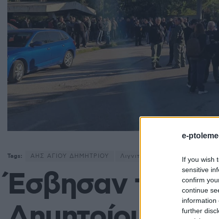
e-ptoleme
Tags:
ΑΗΣ ΑΓΙΟΥ ΔΗΜΗΤΡΙΟΥ
Λιγνιτικές Μονάδες
στάση
If you wish 
sensitive in
Έσβησαν τα φο
confirm you
continue se
information 
Δημητρίου – Δι
further disc