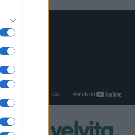
ενοι
πό τις
λείσιμο
για
ι μόνο
 του
ς,