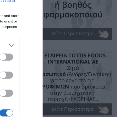
B’s List of
er and store
to grant or
ed purposes
me: 2 mins read
ις!