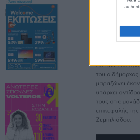
authenti
Για πολιτικό πρ
του ο δήμαρχος
μαραζώνει έκαν
υπάρχει αντίδρ
τους στις μονάδ
επικεφαλής της
Ζεμπιλιάδου.