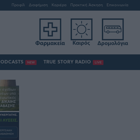
Προφίλ
Διαφήμιση
Καριέρα
Πρακτική Άσκηση
Επικοινωνία
PODCASTS
TRUE STORY RADIO
NEW
LIVE