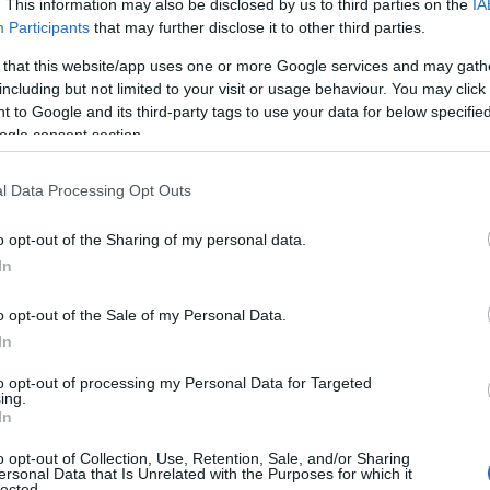
. This information may also be disclosed by us to third parties on the
IA
Participants
that may further disclose it to other third parties.
αι φορέων στην
 that this website/app uses one or more Google services and may gath
including but not limited to your visit or usage behaviour. You may click 
τασίου
 to Google and its third-party tags to use your data for below specifi
ogle consent section.
l Data Processing Opt Outs
Α ΣΗΜΑΝΤΙΚΟΤΕΡΑ
,
Τοπική Επικαιρότητα
Reading Ti
o opt-out of the Sharing of my personal data.
News
και μάθετε πρώτοι όλες τις ειδήσε
In
o opt-out of the Sale of my Personal Data.
In
to opt-out of processing my Personal Data for Targeted
ing.
In
o opt-out of Collection, Use, Retention, Sale, and/or Sharing
ersonal Data that Is Unrelated with the Purposes for which it
lected.