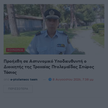
ΚΟΙΝΩΝΊΑ
Προήχθη σε Αστυνομικό Υποδιευθυντή ο
Διοικητής της Τροχαίας Πτολεμαΐδας Σπύρος
Τάσιος
από
e-ptolemeos team
8 Αυγούστου 2026, 7:38 μμ
ΠΕΡΙΣΣΌΤΕΡΑ
DETAILS