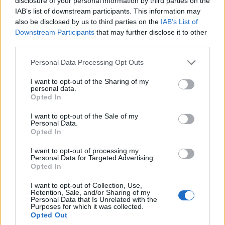
disclosure of your personal information by third parties on the
IAB’s list of downstream participants. This information may
also be disclosed by us to third parties on the
IAB’s List of
Downstream Participants
that may further disclose it to other
third parties.
Please note that this website/app uses one or more Google
Personal Data Processing Opt Outs
services and may gather and store information including but
not limited to your visit or usage behaviour. You may click to
I want to opt-out of the Sharing of my
personal data.
grant or deny consent to Google and its third-party tags to
Opted In
use your data for below specified purposes in below Google
consent section.
I want to opt-out of the Sale of my
Personal Data.
Opted In
I want to opt-out of processing my
Personal Data for Targeted Advertising.
Opted In
I want to opt-out of Collection, Use,
Retention, Sale, and/or Sharing of my
Personal Data that Is Unrelated with the
Purposes for which it was collected.
Opted Out