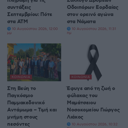
πληρωμή για τις
Σύλλογο Δρομέων
συντάξεις
Οδοιπόρων Εορδαίας
Σεπτεμβρίου: Πότε
στον ορεινό αγώνα
στα ΑΤΜ
στα Νάματα
10 Αυγούστου 2026, 12:00
10 Αυγούστου 2026, 11:31
μμ
πμ
ΚΟΙΝΩΝΊΑ
ΚΟΙΝΩΝΊΑ
Στη Βεύη το
Έφυγε από τη ζωή ο
Παγκόσμιο
φύλακας του
Παμμακεδονικό
Μαμάτσειου
Αντάμωμα – Τιμή και
Νοσοκομείου Γιώργος
μνήμη στους
Λιάκος
πεσόντες
10 Αυγούστου 2026, 10:32