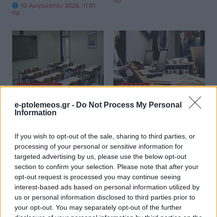
πμ
10 Αυγούστου 2026, 11:01
πμ
ΕΚΠΑΊΔΕΥΣΗ
ΕΛΛΆΔΑ
e-ptolemeos.gr -
Do Not Process My Personal
Η πιο κρίσιμη
Τι ισχύει για την αργία
Information
εβδομάδα του
του
Αυγούστου για τους
Δεκαπενταύγουστου
If you wish to opt-out of the sale, sharing to third parties, or
εκπαιδευτικούς: 5.500
– Όσα πρέπει να
processing of your personal or sensitive information for
διορισμοί, 130.000
γνωρίζουν οι
targeted advertising by us, please use the below opt-out
στους πίνακες ΑΣΕΠ
μισθωτοί του
section to confirm your selection. Please note that after your
opt-out request is processed you may continue seeing
και η πρόσκληση για
ιδιωτικού τομέα
interest-based ads based on personal information utilized by
αναπληρωτές
10 Αυγούστου 2026, 9:31
us or personal information disclosed to third parties prior to
πμ
10 Αυγούστου 2026, 10:11
your opt-out. You may separately opt-out of the further
πμ