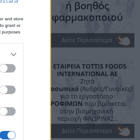
B’s List of
ην
er and store
to grant or
το
ed purposes
υ
ime: 1 min read
ις!