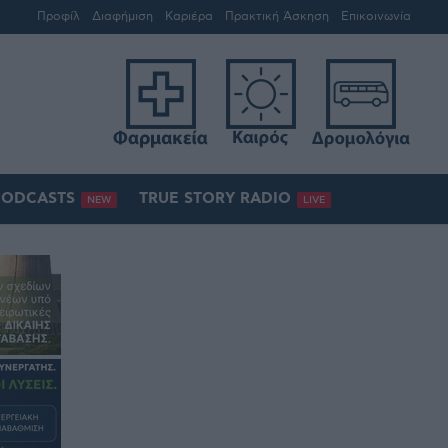
Προφίλ
Διαφήμιση
Καριέρα
Πρακτική Άσκηση
Επικοινωνία
PODCASTS
TRUE STORY RADIO
NEW
LIVE