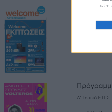
authenti
Πρόγραμμ
Α’ Τοπικό Ε.Π.Σ