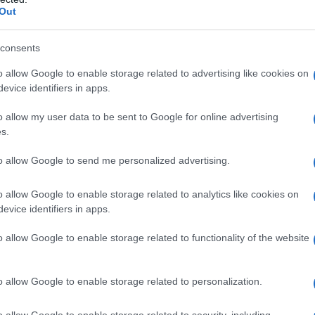
Out
consents
ικό πλησιάζει η 22η και τελευταία
o allow Google to enable storage related to advertising like cookies on
evice identifiers in apps.
ή της κανονικής περιόδου, η οποί
o allow my user data to be sent to Google for online advertising
 βαθμολογία με την οποία οι ομάδ
s.
Play Off και Play Out. Το ενδιαφ
to allow Google to send me personalized advertising.
εται στην τελευταία θέση των Pla
o allow Google to enable storage related to analytics like cookies on
δικούν την πρόκριση Α.Ε. Κοζάνης
evice identifiers in apps.
ός.
o allow Google to enable storage related to functionality of the website
θα διεξαχθούν αναβληθέντες αγώνες, με το κυριότερ
o allow Google to enable storage related to personalization.
ρμπι κορυφής ανάμεσα σε Α.Ο. Κρόκου και Αλιάκμων
ολλά στη μάχη της πρωτιάς.
o allow Google to enable storage related to security, including