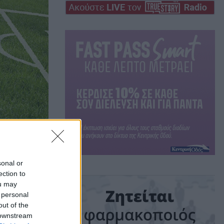
sonal or
ection to
τική
ou may
 personal
out of the
 downstream