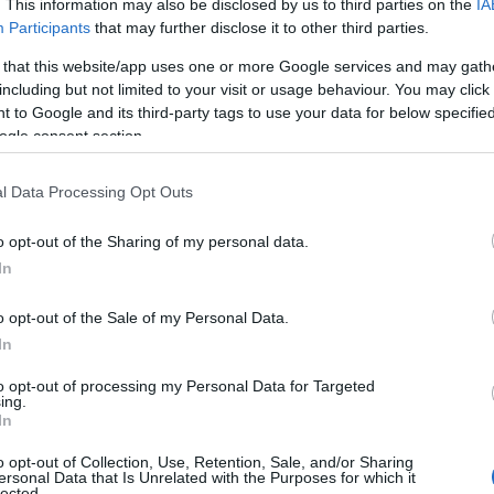
. This information may also be disclosed by us to third parties on the
IA
Participants
that may further disclose it to other third parties.
άκμων Αιανής στ
 that this website/app uses one or more Google services and may gath
including but not limited to your visit or usage behaviour. You may click 
 βαθμολογία και 
 to Google and its third-party tags to use your data for below specifi
ogle consent section.
 Σαββατοκύριακο
l Data Processing Opt Outs
o opt-out of the Sharing of my personal data.
In
ά
,
Ρεπορτάζ
,
ΤΑ ΣΗΜΑΝΤΙΚΟΤΕΡΑ
Reading T
o opt-out of the Sale of my Personal Data.
News
και μάθετε πρώτοι όλες τις ειδήσε
In
to opt-out of processing my Personal Data for Targeted
ing.
In
o opt-out of Collection, Use, Retention, Sale, and/or Sharing
ersonal Data that Is Unrelated with the Purposes for which it
lected.