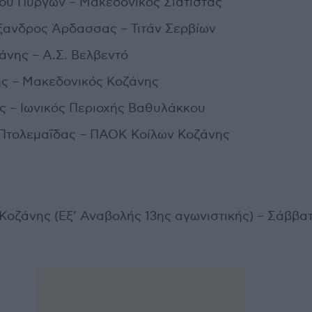
ου Πύργων – Μακεδονικός Σιάτιστας
ανδρος Άρδασσας – Τιτάν Σερβίων
άνης – Α.Σ. Βελβεντό
ης – Μακεδονικός Κοζάνης
ς – Ιωνικός Περιοχής Βαθυλάκκου
Πτολεμαΐδας – ΠΑΟΚ Κοίλων Κοζάνης
. Κοζάνης (Εξ’ Αναβολής 13ης αγωνιστικής) – Σάββα