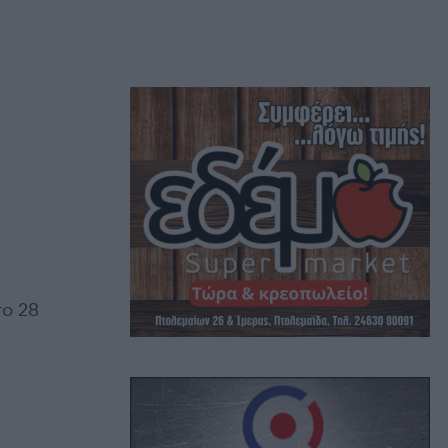
το 28