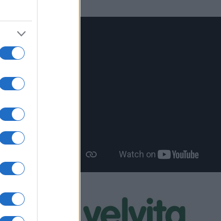
α θα
ες θα
έρον
y Off,
 και
ο παιχνίδι
 Βοΐου,