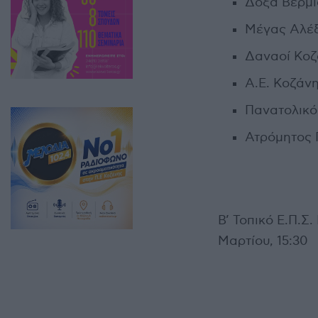
Δόξα Βερμί
Μέγας Αλέξ
Δαναοί Κοζ
Α.Ε. Κοζάν
Πανατολικό
Ατρόμητος 
Β’ Τοπικό Ε.Π.Σ
Μαρτίου, 15:30