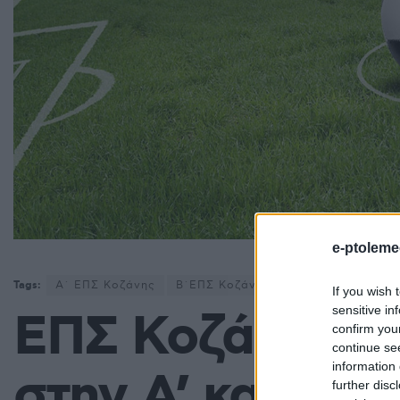
e-ptoleme
Tags:
Α΄ ΕΠΣ Κοζάνης
Β΄ΕΠΣ Κοζάνης
ΕΠΣ Κοζάνης
If you wish 
sensitive in
ΕΠΣ Κοζάνης: Τ
confirm you
continue se
information 
στην Α’ κατηγορ
further disc