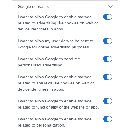
βαθμολογία και το
βαθμολογίες σε Α’ και Β’
Google consents
πρόγραμμα της Κυριακής
Κατηγορία
17 Ιανουαρίου 2026, 5:55 μμ
30 Ιανουαρίου 2026, 5:35 μμ
I want to allow Google to enable storage
σε "Αθλητικά"
σε "Αθλητικά"
related to advertising like cookies on web or
device identifiers in apps.
ΕΠΣ Κοζάνης: Τα
αποτελέσματα του
Σαββάτου και το αυριανό
I want to allow my user data to be sent to
πρόγραμμα
Google for online advertising purposes.
24 Ιανουαρίου 2026, 5:45 μμ
σε "Αθλητικά"
I want to allow Google to send me
personalized advertising.
I want to allow Google to enable storage
Ακολουθήστε μας στο
Google News
related to analytics like cookies on web or
και μάθετε πρώτοι όλες τις ειδήσεις!
device identifiers in apps.
I want to allow Google to enable storage
related to functionality of the website or app.
I want to allow Google to enable storage
related to personalization.