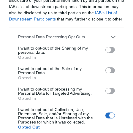
disclosure of your personal information by third parties on the
IAB’s list of downstream participants. This information may
also be disclosed by us to third parties on the
IAB’s List of
Downstream Participants
that may further disclose it to other
third parties.
Please note that this website/app uses one or more Google
Personal Data Processing Opt Outs
services and may gather and store information including but
not limited to your visit or usage behaviour. You may click to
I want to opt-out of the Sharing of my
personal data.
grant or deny consent to Google and its third-party tags to
Opted In
use your data for below specified purposes in below Google
consent section.
I want to opt-out of the Sale of my
Personal Data.
Opted In
I want to opt-out of processing my
Personal Data for Targeted Advertising.
Opted In
I want to opt-out of Collection, Use,
Retention, Sale, and/or Sharing of my
Σχετικά
Personal Data that Is Unrelated with the
Purposes for which it was collected.
ΕΠΣ Κοζάνης:
ΕΠΣ Κοζάνης: Πρόγραμμα
Opted Out
Αποτέλεσματα,
Σαββατοκύριακου και