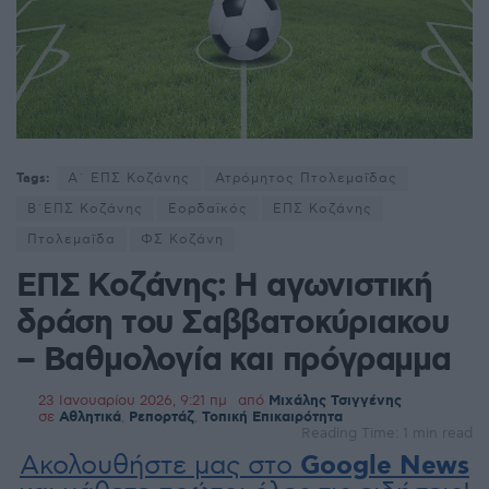
Tags:
Α΄ ΕΠΣ Κοζάνης
Ατρόμητος Πτολεμαΐδας
Β΄ΕΠΣ Κοζάνης
Εορδαϊκός
ΕΠΣ Κοζάνης
Πτολεμαΐδα
ΦΣ Κοζάνη
ΕΠΣ Κοζάνης: Η αγωνιστική
δράση του Σαββατοκύριακου
– Βαθμολογία και πρόγραμμα
23 Ιανουαρίου 2026, 9:21 πμ
από
Μιχάλης Τσιγγένης
σε
Αθλητικά
,
Ρεπορτάζ
,
Τοπική Επικαιρότητα
Reading Time: 1 min read
Ακολουθήστε μας στο
Google News