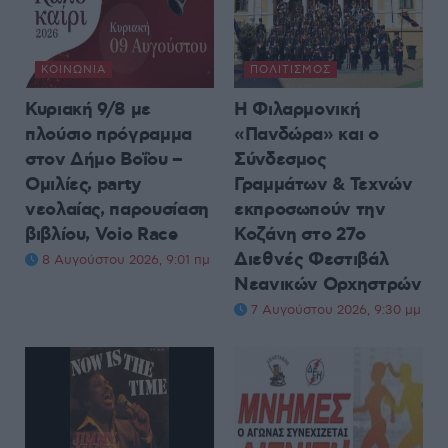
ΚΟΙΝΩΝΊΑ
ΠΟΛΙΤΙΣΜΌΣ
Κυριακή 9/8 με
Η Φιλαρμονική
πλούσιο πρόγραμμα
«Πανδώρα» και ο
στον Δήμο Βοΐου –
Σύνδεσμος
Ομιλίες, party
Γραμμάτων & Τεχνών
νεολαίας, παρουσίαση
εκπροσωπούν την
βιβλίου, Voio Race
Κοζάνη στο 27ο
Διεθνές Φεστιβάλ
8 Αυγούστου 2026, 9:01 πμ
Νεανικών Ορχηστρών
7 Αυγούστου 2026, 9:30 μμ