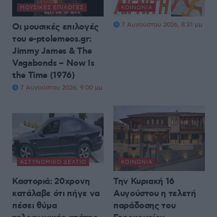
ΜΟΥΣΙΚΈΣ ΕΠΙΛΟΓΈΣ
ΚΟΙΝΩΝΊΑ
7 Αυγούστου 2026, 8:31 μμ
Οι μουσικές επιλογές
του e-ptolemeos.gr:
Jimmy James & The
Vagabonds – Now Is
the Time (1976)
7 Αυγούστου 2026, 9:00 μμ
ΑΣΤΥΝΟΜΙΚΌ ΔΕΛΤΊΟ
ΚΟΙΝΩΝΊΑ
Καστοριά: 20χρονη
Την Κυριακή 16
κατάλαβε ότι πήγε να
Αυγούστου η τελετή
πέσει θύμα
παράδοσης του