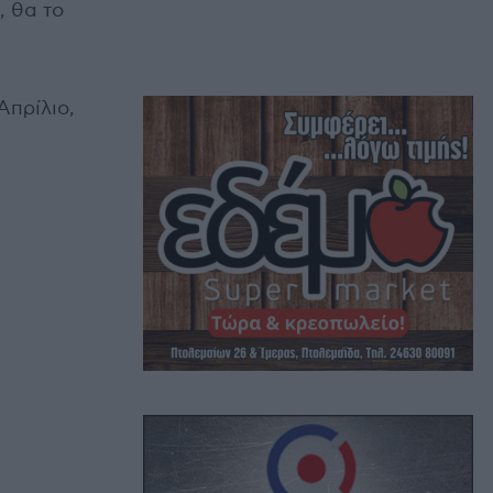
, θα το
Απρίλιο,