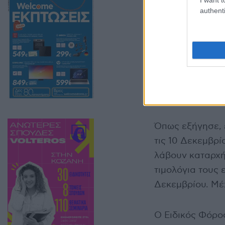
authenti
Όπως εξήγησε, 
τις 10 Δεκεμβρί
λάβουν καταρχή
τιμολόγια τους 
Δεκεμβρίου. Μέχ
Ο Ειδικός Φόρος