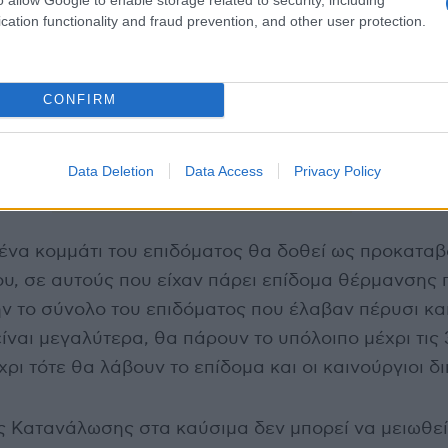
cation functionality and fraud prevention, and other user protection.
CONFIRM
Data Deletion
Data Access
Privacy Policy
ένα κομμάτι του επιδόματος θα δοθεί ως προκαταβ
ου, σε αυτούς που είχαν πάρει επίδομα θέρμανσης 
ν το σύνολο του επιδόματος που έλαβαν πέρυσι και
είναι μεγαλύτερα, θα πάρουν το υπόλοιπο μέχρι τις 
ρι τότε θα λάβουν το επίδομα και οι καινούργιοι δι
 Κατανάλωσης στα καύσιμα δεν μπορεί να μειωθεί,