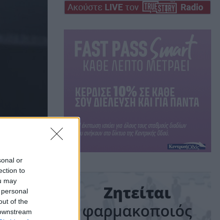
10
sonal or
ection to
ou may
 personal
out of the
 downstream