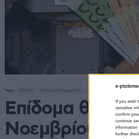
e-ptoleme
Tags:
ΕΝΦΙΑ
επίδομα θέρμανσης
πετρέλαιο
πετρέλαι
Επίδομα θέρμαν
If you wish 
sensitive in
confirm you
Νοεμβρίου θα έχ
continue se
information 
further disc