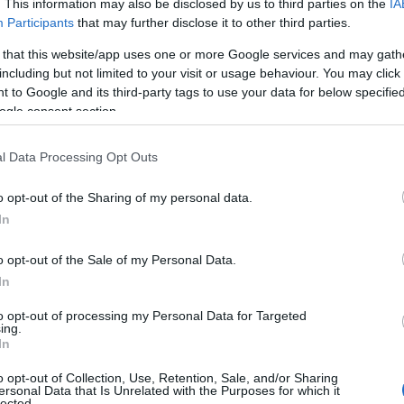
. This information may also be disclosed by us to third parties on the
IA
ι ανακοίνωσε ο
Participants
that may further disclose it to other third parties.
 that this website/app uses one or more Google services and may gath
including but not limited to your visit or usage behaviour. You may click 
 to Google and its third-party tags to use your data for below specifi
ogle consent section.
Οικονομία
,
Ρεπορτάζ
Reading T
l Data Processing Opt Outs
News
και μάθετε πρώτοι όλες τις ειδήσε
o opt-out of the Sharing of my personal data.
In
o opt-out of the Sale of my Personal Data.
In
to opt-out of processing my Personal Data for Targeted
ing.
In
o opt-out of Collection, Use, Retention, Sale, and/or Sharing
ersonal Data that Is Unrelated with the Purposes for which it
lected.