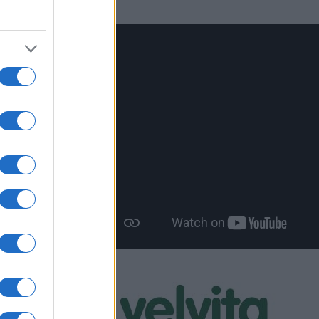
, είπε,
τος θα
ρίου,
νσης
ματος
τικά
υλακάκης,
μα θα