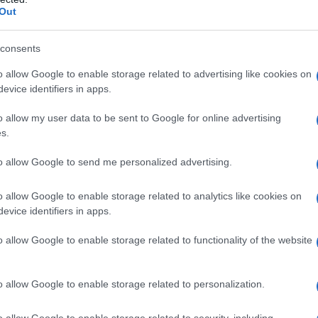
ωτής Υπουργός Οικονομικών,
Out
Σκυλακάκης, μιλώντας στον ΑΝΤ1
consents
λων, ότι ένα κομμάτι του επιδόμα
o allow Google to enable storage related to advertising like cookies on
προκαταβολή, μέχρι τις 10 Δεκεμβ
evice identifiers in apps.
 που είχαν πάρει επίδομα θέρμα
o allow my user data to be sent to Google for online advertising
s.
to allow Google to send me personalized advertising.
επιδό
α την υποβολή αιτήσεων για τη χορήγηση του
ένεται να ανοίξει τον Νοέμβριο. Όπως χαρακτηρισ
o allow Google to enable storage related to analytics like cookies on
evice identifiers in apps.
ναπληρωτής υπουργός Οικονομικών, Θεόδωρος Σκ
εκπομπή του ΑΝΤ1 «Καλημέρα Ελλάδα», η πλατφόρ
o allow Google to enable storage related to functionality of the website
ς 10 Νοεμβρίου.
o allow Google to enable storage related to personalization.
o allow Google to enable storage related to security, including