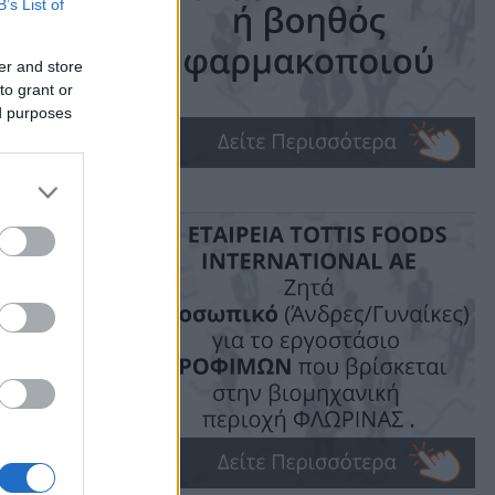
B’s List of
er and store
to grant or
ed purposes
ime: 1 min read
ις!