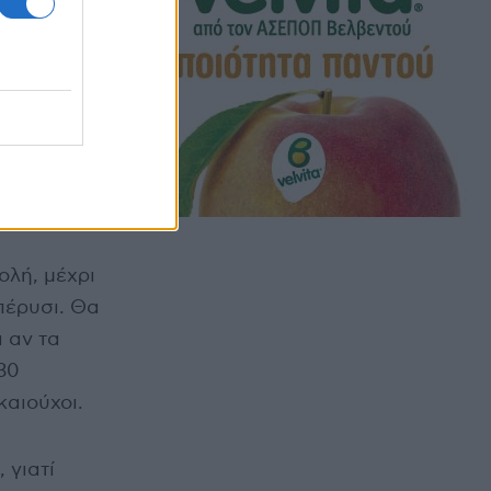
ολή, μέχρι
πέρυσι. Θα
 αν τα
30
καιούχοι.
 γιατί