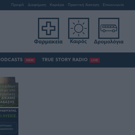
Προφίλ
Διαφήμιση
Καριέρα
Πρακτική Άσκηση
Επικοινωνία
PODCASTS
TRUE STORY RADIO
NEW
LIVE