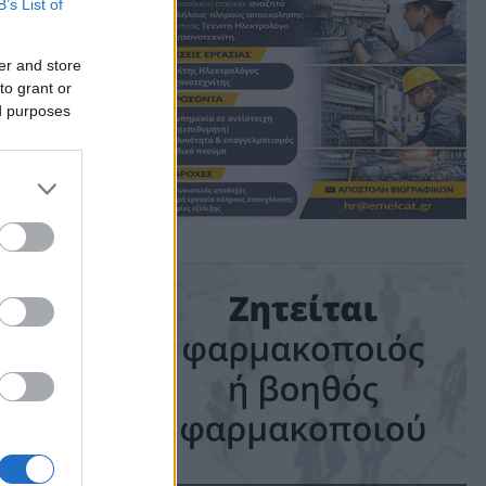
B’s List of
ης
er and store
to grant or
ed purposes
ime: 1 min read
ις!