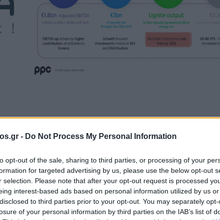
os.gr -
Do Not Process My Personal Information
ρος Μαλούτας
Νέα Κοζάνη
Τηλεθέρμανση
to opt-out of the sale, sharing to third parties, or processing of your per
formation for targeted advertising by us, please use the below opt-out s
ζαρος Μαλούτας
r selection. Please note that after your opt-out request is processed y
eing interest-based ads based on personal information utilized by us or
disclosed to third parties prior to your opt-out. You may separately opt-
για την
losure of your personal information by third parties on the IAB’s list of