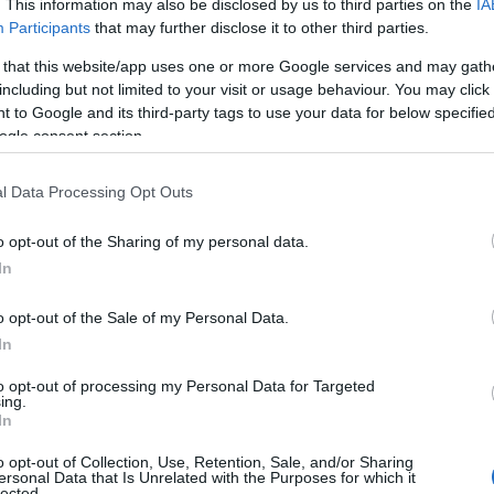
. This information may also be disclosed by us to third parties on the
IA
Participants
that may further disclose it to other third parties.
Η απεξάρτηση τ
 that this website/app uses one or more Google services and may gath
including but not limited to your visit or usage behaviour. You may click 
νίτη και οι
 to Google and its third-party tags to use your data for below specifi
ogle consent section.
δεσμεύσεις της
l Data Processing Opt Outs
o opt-out of the Sharing of my personal data.
ής
In
o opt-out of the Sale of my Personal Data.
In
ία
,
Πολιτική
Reading T
to opt-out of processing my Personal Data for Targeted
ing.
News
και μάθετε πρώτοι όλες τις ειδήσε
In
o opt-out of Collection, Use, Retention, Sale, and/or Sharing
ersonal Data that Is Unrelated with the Purposes for which it
lected.