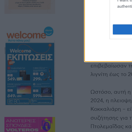
Με νέα ανακοίν
authenti
συνδυασμός του
Τηλεθερμάνσεων
«Οι πρόσφατες 
της ΔΕΗ Α.Ε. στ
της επιχείρησης
επιβεβαίωσαν τ
λιγνίτη έως το 
Ωστόσο, αυτή η
2024, η πλειοψ
Κοκκαλιάρη – ε
συζήτησης για 
Πτολεμαΐδας κα