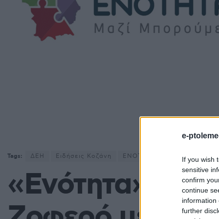
e-ptoleme
Tags:
ΔΕΗ
Ειδήσεις Κοζάνη
ΕΝΟΤΗΤΑ
Κοζάνη
Λάζα
If you wish 
sensitive in
«Ενότητα» – Λά
confirm you
continue se
information 
Ζοφερό μέλλον 
further disc