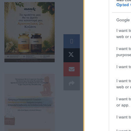
Opted 
Google 
I want t
web or d
I want t
purpose
I want 
I want t
web or d
I want t
or app.
I want t
I want t