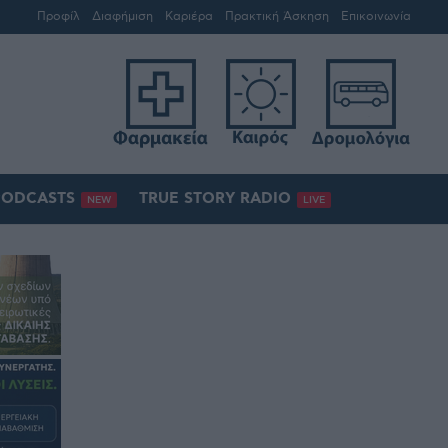
Προφίλ
Διαφήμιση
Καριέρα
Πρακτική Άσκηση
Επικοινωνία
PODCASTS
TRUE STORY RADIO
NEW
LIVE