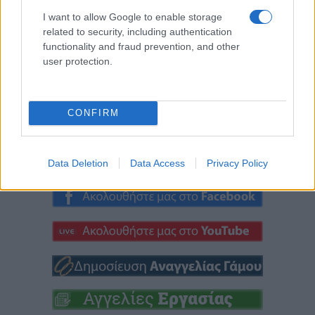
επιστρέφει στην
Γαβρίλος
I want to allow Google to enable storage
Κοζάνη την
Σιδηρόπουλος και
related to security, including authentication
Παρασκευή 21/8
Αναστασία
functionality and fraud prevention, and other
Ευθυμιάδου σε μια
user protection.
8 Αυγούστου 2026, 7:33 μμ
μουσική βραδιά την
Πέμπτη 20/8
CONFIRM
8 Αυγούστου 2026, 7:01 μμ
Data Deletion
Data Access
Privacy Policy