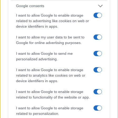
Google consents
ΚΟΙΝΩΝΊΑ
ΚΟΙΝΩΝΊΑ
I want to allow Google to enable storage
related to advertising like cookies on web or
Η νεολαία γέμισε την
Προήχθη σε
device identifiers in apps.
πλατεία των
Αστυνομικό
Γρεβενών στη μεγάλη
Υποδιευθυντή ο
I want to allow my user data to be sent to
Google for online advertising purposes.
συναυλία της
Διοικητής της
Marseaux
Τροχαίας Πτολεμαΐδας
I want to allow Google to send me
(Βίντεο+Φωτογραφίες)
Σπύρος Τάσιος
personalized advertising.
8 Αυγούστου 2026, 8:02 μμ
8 Αυγούστου 2026, 7:38 μμ
I want to allow Google to enable storage
related to analytics like cookies on web or
device identifiers in apps.
I want to allow Google to enable storage
related to functionality of the website or app.
ΚΟΙΝΩΝΊΑ
ΚΟΙΝΩΝΊΑ
I want to allow Google to enable storage
related to personalization.
Το Daddy Cool Party
Α.Ο. ΠΑΝΑΤΟΛΙΚΟΣ: