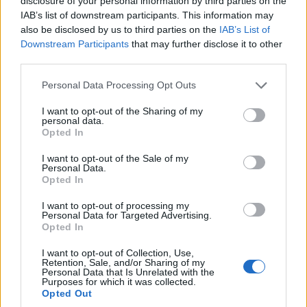
disclosure of your personal information by third parties on the
IAB’s list of downstream participants. This information may
also be disclosed by us to third parties on the
IAB’s List of
Downstream Participants
that may further disclose it to other
third parties.
Please note that this website/app uses one or more Google
Personal Data Processing Opt Outs
services and may gather and store information including but
ΜΟΥΣΙΚΈΣ ΕΠΙΛΟΓΈΣ
ΕΛΛΆΔΑ
not limited to your visit or usage behaviour. You may click to
I want to opt-out of the Sharing of my
personal data.
grant or deny consent to Google and its third-party tags to
Opted In
Οι μουσικές επιλογές
Δόμνα Μιχαηλίδου:
use your data for below specified purposes in below Google
του e-ptolemeos.gr:
Στις 24 Αυγούστου
consent section.
I want to opt-out of the Sale of my
Mireille Mathieu &
ανοίγει η πλατφόρμα
Personal Data.
Opted In
Patrick Duffy –
για τον Προσωπικό
Together We’re Strong
Βοηθό
I want to opt-out of processing my
Personal Data for Targeted Advertising.
(1983)
8 Αυγούστου 2026, 8:32 μμ
Opted In
8 Αυγούστου 2026, 9:00 μμ
I want to opt-out of Collection, Use,
Retention, Sale, and/or Sharing of my
Personal Data that Is Unrelated with the
Purposes for which it was collected.
Opted Out