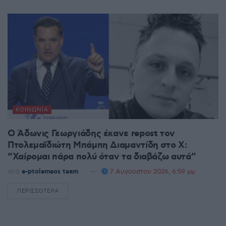
ΚΟΙΝΩΝΊΑ
Ο Άδωνις Γεωργιάδης έκανε repost τον
Πτολεμαϊδιώτη Μπάμπη Διαμαντίδη στο X:
“Χαίρομαι πάρα πολύ όταν τα διαβάζω αυτά”
από
e-ptolemeos team
7 Αυγούστου 2026, 6:59 μμ
ΠΕΡΙΣΣΌΤΕΡΑ
DETAILS