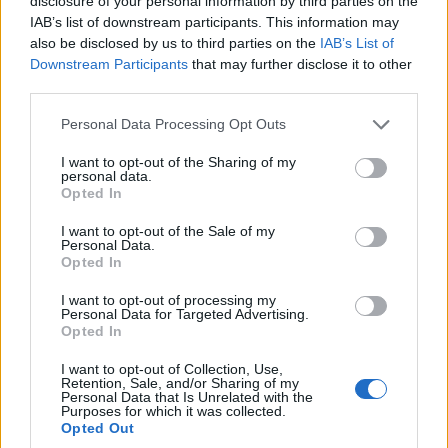
disclosure of your personal information by third parties on the
από τον Όμιλο
το Δήμο στις 16 και 17
IAB’s list of downstream participants. This information may
also be disclosed by us to third parties on the
IAB’s List of
Ενεργών Νέων
Αυγούστου
Downstream Participants
that may further disclose it to other
Δυτικής Μακεδονίας
8 Αυγούστου 2026, 4:31 μμ
third parties.
8 Αυγούστου 2026, 5:02 μμ
Please note that this website/app uses one or more Google
Personal Data Processing Opt Outs
services and may gather and store information including but
not limited to your visit or usage behaviour. You may click to
I want to opt-out of the Sharing of my
personal data.
grant or deny consent to Google and its third-party tags to
Opted In
use your data for below specified purposes in below Google
consent section.
I want to opt-out of the Sale of my
Personal Data.
ΕΠΙΧΕΙΡΉΣΕΙΣ
ΑΡΘΡΟΓΡΑΦΊΑ
Opted In
Όμιλος ΔΕΗ: Νέα
Δέσποινα εί Μείζων
I want to opt-out of processing my
Personal Data for Targeted Advertising.
συμφωνία για
των Αγίων 181-190 –
Opted In
χαρτοφυλάκιο έργων
Γράφει ο Ευστάθιος
ΑΠΕ άνω των 2 GW
Λαμπριανίδης
I want to opt-out of Collection, Use,
Retention, Sale, and/or Sharing of my
σε Πολωνία και
8 Αυγούστου 2026, 3:30 μμ
Personal Data that Is Unrelated with the
Purposes for which it was collected.
Ουγγαρία
Opted Out
8 Αυγούστου 2026, 4:01 μμ