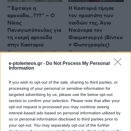
“Έφταιγε η
Η Καστοριά τίμησε
αρκούδα…???” – Ο
τον προστάτη των
Νίκος
παιδιών της, Άγιο
Παναγιωτόπουλος για
Νικάνορα τον
τη νεκρή αρκούδα
Θαυματουργό (Βίντεο
στην Καστοριά
+ Φωτογραφίες)
8 Αυγούστου 2026, 6:03 μμ
8 Αυγούστου 2026, 5:30 μμ
e-ptolemeos.gr -
Do Not Process My Personal
Information
If you wish to opt-out of the sale, sharing to third parties, or
processing of your personal or sensitive information for
targeted advertising by us, please use the below opt-out
ΚΟΙΝΩΝΊΑ
ΚΟΙΝΩΝΊΑ
section to confirm your selection. Please note that after your
opt-out request is processed you may continue seeing
North-South
Εκδηλώσεις προς
interest-based ads based on personal information utilized by
EcoBridge: Ένα ταξίδι
τιμήν των Απόδημων
us or personal information disclosed to third parties prior to
βιωσιμότητας μεταξύ
Καστοριανών από την
your opt-out. You may separately opt-out of the further
Σουηδίας και Ελλάδας
Ιερά Μητρόπολη και