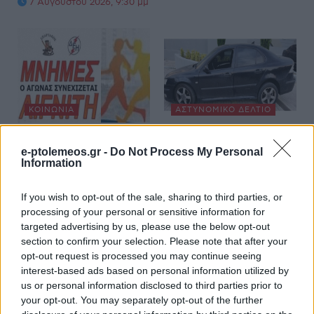
7 Αυγούστου 2026, 9:30 μμ
ΚΟΙΝΩΝΊΑ
ΑΣΤΥΝΟΜΙΚΌ ΔΕΛΤΊΟ
7 Αυγούστου 2026, 8:31 μμ
Καστοριά: 20χρονη
e-ptolemeos.gr -
Do Not Process My Personal
κατάλαβε ότι πήγε να
Information
πέσει θύμα
τηλεφωνικής απάτης
If you wish to opt-out of the sale, sharing to third parties, or
και ενημέρωσε την
processing of your personal or sensitive information for
Αστυνομία – Πιάσανε
targeted advertising by us, please use the below opt-out
επ’ αυτοφώρω τους
section to confirm your selection. Please note that after your
opt-out request is processed you may continue seeing
δράστες
interest-based ads based on personal information utilized by
7 Αυγούστου 2026, 8:03 μμ
us or personal information disclosed to third parties prior to
your opt-out. You may separately opt-out of the further