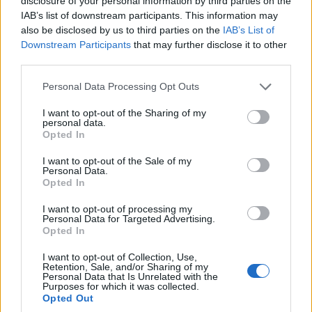
disclosure of your personal information by third parties on the
IAB’s list of downstream participants. This information may
also be disclosed by us to third parties on the
IAB’s List of
Downstream Participants
that may further disclose it to other
third parties.
ΚΟΙΝΩΝΊΑ
ΚΟΙΝΩΝΊΑ
Please note that this website/app uses one or more Google
Personal Data Processing Opt Outs
Την Κυριακή 16
Φωτιά έξω από την
services and may gather and store information including but
not limited to your visit or usage behaviour. You may click to
I want to opt-out of the Sharing of my
Αυγούστου η τελετή
Κοζάνη – Άμεση
personal data.
grant or deny consent to Google and its third-party tags to
παράδοσης του
κινητοποίηση της
Opted In
use your data for below specified purposes in below Google
Γηροκομείου
Πυροσβεστικής
consent section.
I want to opt-out of the Sale of my
Τσοτυλίου
Υπηρεσίας
Personal Data.
Opted In
7 Αυγούστου 2026, 7:31 μμ
7 Αυγούστου 2026, 7:00 μμ
I want to opt-out of processing my
Personal Data for Targeted Advertising.
Opted In
I want to opt-out of Collection, Use,
Retention, Sale, and/or Sharing of my
Personal Data that Is Unrelated with the
Purposes for which it was collected.
Opted Out