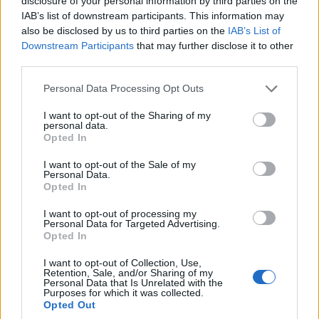
disclosure of your personal information by third parties on the
ΚΟΙΝΩΝΊΑ
ΚΟΙΝΩΝΊΑ
IAB’s list of downstream participants. This information may
also be disclosed by us to third parties on the
IAB’s List of
Η νεολαία γέμισε την
Προήχθη σε
Downstream Participants
that may further disclose it to other
πλατεία των
Αστυνομικό
third parties.
Γρεβενών στη μεγάλη
Υποδιευθυντή ο
Please note that this website/app uses one or more Google
συναυλία της
Διοικητής της
Personal Data Processing Opt Outs
services and may gather and store information including but
Marseaux
Τροχαίας Πτολεμαΐδας
not limited to your visit or usage behaviour. You may click to
I want to opt-out of the Sharing of my
(Βίντεο+Φωτογραφίες)
Σπύρος Τάσιος
personal data.
grant or deny consent to Google and its third-party tags to
Opted In
8 Αυγούστου 2026, 8:02 μμ
8 Αυγούστου 2026, 7:38 μμ
use your data for below specified purposes in below Google
consent section.
I want to opt-out of the Sale of my
Personal Data.
Opted In
I want to opt-out of processing my
Personal Data for Targeted Advertising.
Opted In
ΚΟΙΝΩΝΊΑ
ΚΟΙΝΩΝΊΑ
I want to opt-out of Collection, Use,
Retention, Sale, and/or Sharing of my
Το Daddy Cool Party
Α.Ο. ΠΑΝΑΤΟΛΙΚΟΣ:
Personal Data that Is Unrelated with the
Purposes for which it was collected.
επιστρέφει στην
Γαβρίλος
Opted Out
Κοζάνη την
Σιδηρόπουλος και