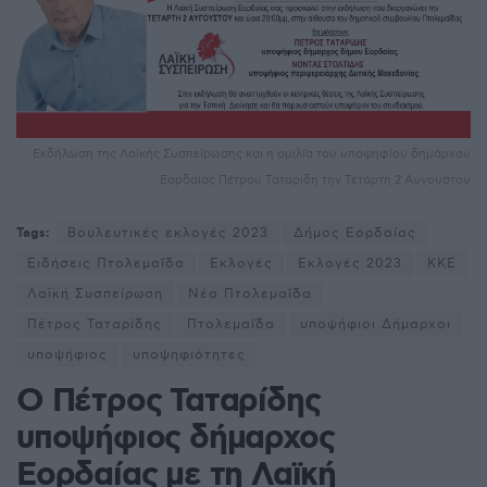
Εκδήλωση της Λαϊκής Συσπείρωσης και η ομιλία του υποψηφίου δημάρχου
Εορδαίας Πέτρου Ταταρίδη την Τετάρτη 2 Αυγούστου
Tags:
Βουλευτικές εκλογές 2023
Δήμος Εορδαίας
Ειδήσεις Πτολεμαΐδα
Εκλογές
Εκλογές 2023
ΚΚΕ
Λαϊκή Συσπείρωση
Νέα Πτολεμαΐδα
Πέτρος Ταταρίδης
Πτολεμαΐδα
υποψήφιοι Δήμαρχοι
υποψήφιος
υποψηφιότητες
Ο Πέτρος Ταταρίδης
υποψήφιος δήμαρχος
Εορδαίας με τη Λαϊκή