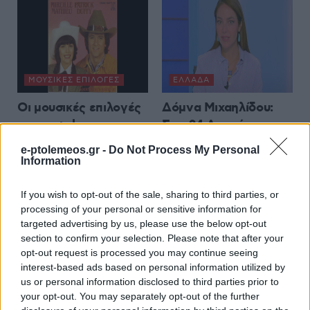
ΜΟΥΣΙΚΈΣ ΕΠΙΛΟΓΈΣ
ΕΛΛΆΔΑ
Οι μουσικές επιλογές
Δόμνα Μιχαηλίδου:
του e-ptolemeos.gr:
Στις 24 Αυγούστου
Mireille Mathieu &
ανοίγει η πλατφόρμα
e-ptolemeos.gr -
Do Not Process My Personal
Patrick Duffy –
για τον Προσωπικό
Information
Together We’re Strong
Βοηθό
(1983)
If you wish to opt-out of the sale, sharing to third parties, or
8 Αυγούστου 2026, 8:32 μμ
processing of your personal or sensitive information for
8 Αυγούστου 2026, 9:00 μμ
targeted advertising by us, please use the below opt-out
section to confirm your selection. Please note that after your
opt-out request is processed you may continue seeing
interest-based ads based on personal information utilized by
us or personal information disclosed to third parties prior to
your opt-out. You may separately opt-out of the further