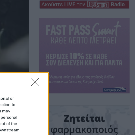
sonal or
ection to
ou may
 personal
out of the
 downstream