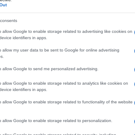
πιχείρηση Κοινωνικής Πρόνοιας και Μέριμνας του
Out
ώνει, ενόψει των Χριστουγέννων, τιμητική εκδήλωσ
προσφορά των εθελοντών στο συσσίτιο, την Παρασ
consents
 και ώρα 11 π.μ., στο χώρο του συσσιτίου (Πλακοπίτ
o allow Google to enable storage related to advertising like cookies on
ν Ο.Α.Ε.Δ.).
evice identifiers in apps.
o allow my user data to be sent to Google for online advertising
s.
to allow Google to send me personalized advertising.
o allow Google to enable storage related to analytics like cookies on
evice identifiers in apps.
o allow Google to enable storage related to functionality of the website
o allow Google to enable storage related to personalization.
o allow Google to enable storage related to security, including