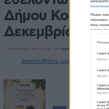
εθελοντών του 
participants
Downstream 
Δήμου Κοζάνης,
Please note
information 
Δεκεμβρίου
deny consent
in below Go
Persona
18 Δεκεμβρίου 2019, 12:17 μμ
από
e-ptolemeos team
σε
Τοπική 
I want t
Opted 
Ακολουθήστε μας στο
Google 
I want t
Opted 
I want 
Advertis
Opted 
I want t
of my P
was col