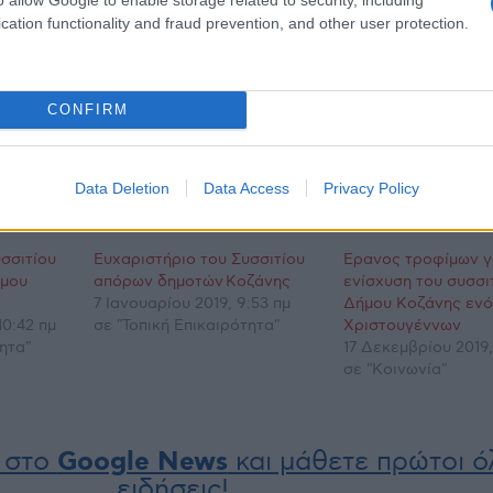
ινωφελούς Επιχείρησης αποτελεί η παροχή συσσιτί
cation functionality and fraud prevention, and other user protection.
φελούμενους, γι’ αυτό κρίνεται επιτακτική η ανά
 δημοτών στην προετοιμασία του συσσιτίου. Η εθε
 να γίνει στάση ζωής, για την συνεισφορά στο κο
CONFIRM
νύπαρξη και την αλληλεγγύη.
Data Deletion
Data Access
Privacy Policy
σσιτίου
Ευχαριστήριο του Συσσιτίου
Έρανος τροφίμων γ
μου
απόρων δημοτών Κοζάνης
ενίσχυση του συσσι
7 Ιανουαρίου 2019, 9:53 πμ
Δήμου Κοζάνης ενό
10:42 πμ
σε "Τοπική Επικαιρότητα"
Χριστουγέννων
ητα"
17 Δεκεμβρίου 2019,
σε "Κοινωνία"
 στο
Google News
και μάθετε πρώτοι όλ
ειδήσεις!