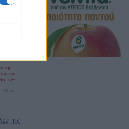
ου σε
γκη ενεργού
λοντική
ινωνικό
ια την
τίου του
ψει των
 1:33 μμ
ες τις