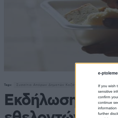
e-ptoleme
Tags:
Συσσίτιο Απόρων Δημοτών Κοζάνης
Χριστούγεννα
If you wish 
sensitive in
Εκδήλωση προς 
confirm you
continue se
information 
further disc