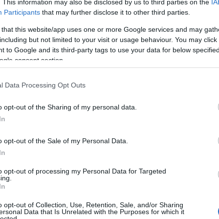
συσσιτίου του
. This information may also be disclosed by us to third parties on the
IA
Participants
that may further disclose it to other third parties.
 την Παρασκευή
 that this website/app uses one or more Google services and may gath
including but not limited to your visit or usage behaviour. You may click 
 to Google and its third-party tags to use your data for below specifi
ogle consent section.
l Data Processing Opt Outs
Επικαιρότητα
o opt-out of the Sharing of my personal data.
In
News
και μάθετε πρώτοι όλες τις ειδήσε
o opt-out of the Sale of my Personal Data.
In
to opt-out of processing my Personal Data for Targeted
ing.
In
o opt-out of Collection, Use, Retention, Sale, and/or Sharing
ersonal Data that Is Unrelated with the Purposes for which it
lected.