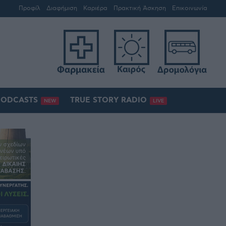
Προφίλ
Διαφήμιση
Καριέρα
Πρακτική Άσκηση
Επικοινωνία
PODCASTS
TRUE STORY RADIO
NEW
LIVE