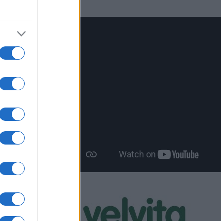
 Δήμου
η για την
κευή 20
η 11,