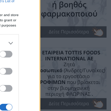
B’s List of
 20
er and store
to grant or
ed purposes
ις!