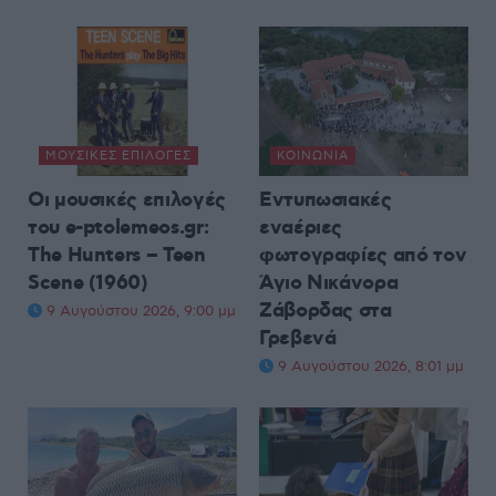
ΜΟΥΣΙΚΈΣ ΕΠΙΛΟΓΈΣ
ΚΟΙΝΩΝΊΑ
Οι μουσικές επιλογές
Εντυπωσιακές
του e-ptolemeos.gr:
εναέριες
The Hunters – Teen
φωτογραφίες από τον
Scene (1960)
Άγιο Νικάνορα
Ζάβορδας στα
9 Αυγούστου 2026, 9:00 μμ
Γρεβενά
9 Αυγούστου 2026, 8:01 μμ