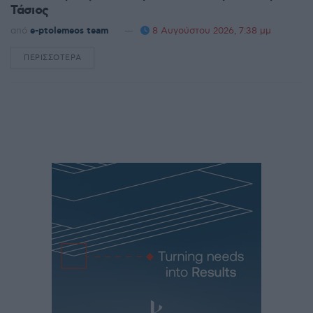
Τάσιος
από
e-ptolemeos team
8 Αυγούστου 2026, 7:38 μμ
ΠΕΡΙΣΣΌΤΕΡΑ
DETAILS