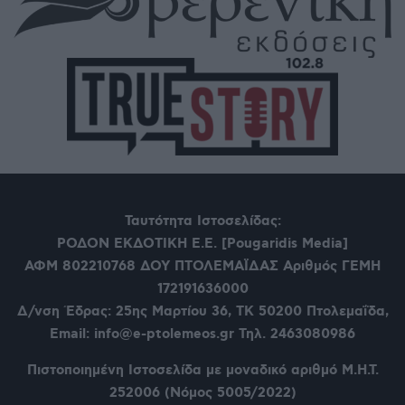
Ταυτότητα Ιστοσελίδας:
ΡΟΔΟΝ ΕΚΔΟΤΙΚΗ Ε.Ε. [Pougaridis Media]
ΑΦΜ 802210768
ΔΟΥ ΠΤΟΛΕΜΑΪΔΑΣ Αριθμός ΓΕΜΗ
172191636000
Δ/νση Έδρας: 25ης Μαρτίου 36,
ΤΚ 50200 Πτολεμαΐδα,
Email: info@e-ptolemeos.gr Τηλ. 2463080986
Πιστοποιημένη Ιστοσελίδα με μοναδικό αριθμό Μ.Η.Τ.
252006 (Νόμος 5005/2022)