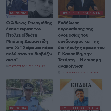
ΚΟΙΝΩΝΊΑ
ΠΡΟΣΕΧΕΊΣ ΕΚΔΗΛΏΣΕΙΣ
Ο Άδωνις Γεωργιάδης
Εκδήλωση
έκανε repost τον
παρουσίασης της
Πτολεμαϊδιώτη
ονομασίας του
Μπάμπη Διαμαντίδη
συνδυασμού και της
στο X: “Χαίρομαι πάρα
διακήρυξης αρχών του
πολύ όταν τα διαβάζω
Γ. Κασαπίδη, την
αυτά”
Τετάρτη – Η επίσημη
ανακοίνωση
7 ΑΥΓΟΎΣΤΟΥ 2026, 6:59 ΜΜ
29 ΟΚΤΩΒΡΊΟΥ 2018, 12:55 ΜΜ
ΚΟΙΝΩΝΊΑ
ΤΟΠΙΚΉ ΕΠΙΚΑΙΡΌΤΗΤΑ