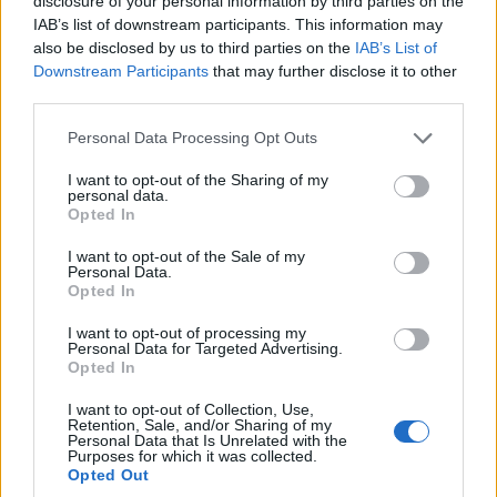
disclosure of your personal information by third parties on the
IAB’s list of downstream participants. This information may
also be disclosed by us to third parties on the
IAB’s List of
Downstream Participants
that may further disclose it to other
third parties.
Please note that this website/app uses one or more Google
Personal Data Processing Opt Outs
services and may gather and store information including but
not limited to your visit or usage behaviour. You may click to
I want to opt-out of the Sharing of my
personal data.
grant or deny consent to Google and its third-party tags to
Opted In
use your data for below specified purposes in below Google
consent section.
I want to opt-out of the Sale of my
Personal Data.
Opted In
I want to opt-out of processing my
Personal Data for Targeted Advertising.
Opted In
I want to opt-out of Collection, Use,
Retention, Sale, and/or Sharing of my
Personal Data that Is Unrelated with the
Purposes for which it was collected.
Opted Out