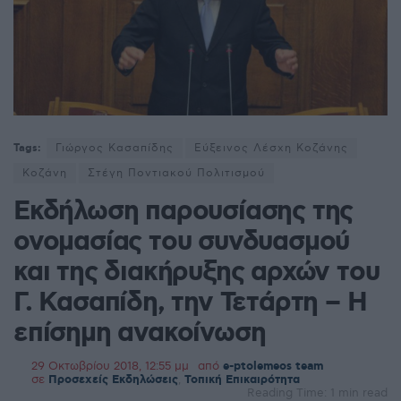
Tags:
Γιώργος Κασαπίδης
Εύξεινος Λέσχη Κοζάνης
Κοζάνη
Στέγη Ποντιακού Πολιτισμού
Εκδήλωση παρουσίασης της
ονομασίας του συνδυασμού
και της διακήρυξης αρχών του
Γ. Κασαπίδη, την Τετάρτη – Η
επίσημη ανακοίνωση
29 Οκτωβρίου 2018, 12:55 μμ
από
e-ptolemeos team
σε
Προσεχείς Εκδηλώσεις
,
Τοπική Επικαιρότητα
Reading Time: 1 min read