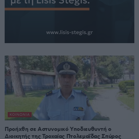
ΚΟΙΝΩΝΊΑ
Προήχθη σε Αστυνομικό Υποδιευθυντή ο
Διοικητής της Τροχαίας Πτολεμαΐδας Σπύρος