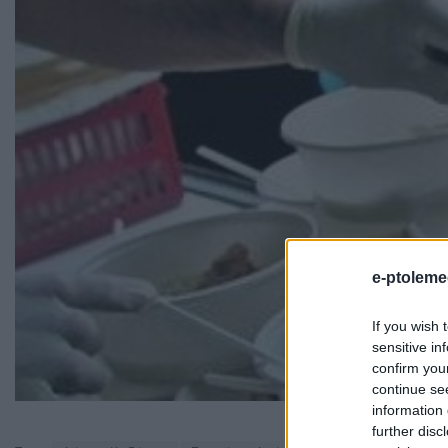
e-ptoleme
If you wish 
sensitive in
confirm you
continue se
information 
further disc