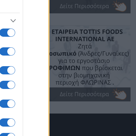
φράσει ένα
εια του.
ιού και