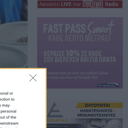
sonal or
ection to
ou may
 personal
out of the
 downstream