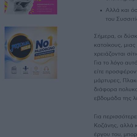
Αλλά και ό
του Συσσιτ
Σήμερα, οι δύσκ
κατοίκους, μια
χρειάζονται σίτ
Για το λόγο αυτ
είτε προσφέροντ
μάρτυρες, Πλακο
διάφορα πολυκα
εβδομάδα της λε
Για περισσότερ
Κοζάνης, αλλά κ
έργου του, μπορ