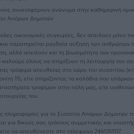
σους συνεισφέρουν ανώνυμα στην καθημερινή πρ
ίου Απόρων Δημοτών
ολες οικονομικές συγκυρίες, δεν απειλούν μόνο το
ς και παρατηρείται ραγδαία αύξηση των ανθρώπων 
ιση, αλλά απειλούν και τη βιωσιμότητα των προνοι
ό καλούμε όλους να στηρίξουν τη λειτουργία του συ
ας τρόφιμα απευθείας στο χώρο του συσσιτίου (κτ
πίτη 11), είτε στηρίζοντας τα καλάθια που υπάρχου
ταστήματα τροφίμων στην πόλη μας, είτε υιοθετών
ιτουργίας του.
ες πληροφορίες για το Συσσίτιο Απόρων Δημοτών τ
αι για δικούς σας τρόπους συμμετοχής και υποστή
είτε να απευθύνεστε στο τηλέφωνο 2461351117.