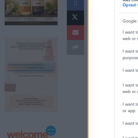
Το Συσσίτιο Απ
Opted 
μεγάλο ευχαριστ
Συγκεκριμένα:
Google 
I want t
web or d
I want t
purpose
I want 
I want t
web or d
I want t
or app.
Το αρτοποι
I want t
αρτοπαρασ
I want t