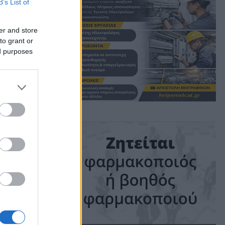
B’s List of
er and store
to grant or
ς
ed purposes
ime: 1 min read
ις!