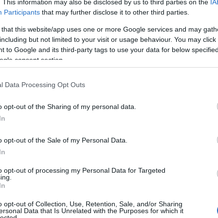
. This information may also be disclosed by us to third parties on the
IA
Participants
that may further disclose it to other third parties.
ου Συσσιτίου
 that this website/app uses one or more Google services and may gath
including but not limited to your visit or usage behaviour. You may click 
ν Δήμου Κοζάνη
 to Google and its third-party tags to use your data for below specifi
ogle consent section.
l Data Processing Opt Outs
Επικαιρότητα
Reading T
o opt-out of the Sharing of my personal data.
News
και μάθετε πρώτοι όλες τις ειδήσε
In
o opt-out of the Sale of my Personal Data.
In
to opt-out of processing my Personal Data for Targeted
ing.
In
o opt-out of Collection, Use, Retention, Sale, and/or Sharing
ersonal Data that Is Unrelated with the Purposes for which it
lected.