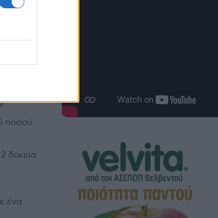
αι
ασμάτων.
ς, για τη
ν
ύ ποσού
.
 2 δοχεία
ε ένα