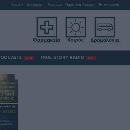
Προφίλ
Διαφήμιση
Καριέρα
Πρακτική Άσκηση
Επικοινωνία
PODCASTS
TRUE STORY RADIO
NEW
LIVE