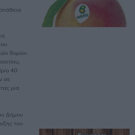
οσπάθεια
υς
που
ακών δομών.
σσιτίου,
ίριο 40
ν σε
τας μια
ου Δήμου
ριξης του