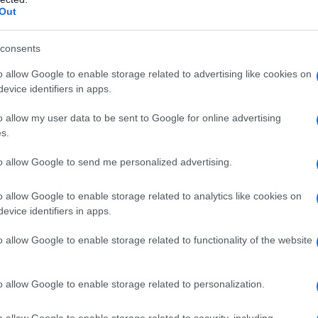
όρων Δημοτών του Δήμου Κοζάνης θα ήθελε να εκ
Out
ώ σε όσους στήριξαν, το μήνα Ιούλιο, την προσπάθ
consents
o allow Google to enable storage related to advertising like cookies on
evice identifiers in apps.
o allow my user data to be sent to Google for online advertising
s.
to allow Google to send me personalized advertising.
o allow Google to enable storage related to analytics like cookies on
evice identifiers in apps.
o allow Google to enable storage related to functionality of the website
είο του κ. Καραλίγκα Πάσχου για την προσφορά ψωμ
o allow Google to enable storage related to personalization.
κευασμάτων .
o allow Google to enable storage related to security, including