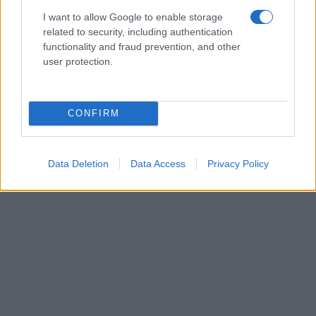
και μάθετε πρώτοι όλες τις ειδήσεις!
I want to allow Google to enable storage
related to security, including authentication
functionality and fraud prevention, and other
user protection.
CONFIRM
Data Deletion
Data Access
Privacy Policy