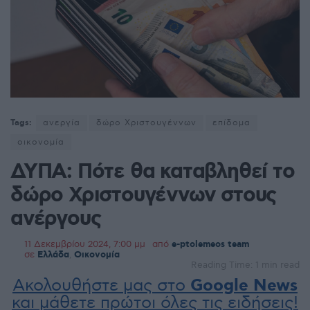
Tags:
ανεργία
δώρο Χριστουγέννων
επίδομα
οικονομία
ΔΥΠΑ: Πότε θα καταβληθεί το
δώρο Χριστουγέννων στους
ανέργους
11 Δεκεμβρίου 2024, 7:00 μμ
από
e-ptolemeos team
σε
Ελλάδα
,
Οικονομία
Reading Time: 1 min read
Ακολουθήστε μας στο
Google News
και μάθετε πρώτοι όλες τις ειδήσεις!