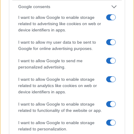
Πηγή:
https://www.aftodioikisi.gr
Google consents
I want to allow Google to enable storage
Σχετικά
related to advertising like cookies on web or
device identifiers in apps.
Δώρο Χριστουγέννων
Πότε μπαίνει το δώρο
ΔΥΠΑ 2024: Πότε μπαίνει,
Χριστουγέννων σε
I want to allow my user data to be sent to
πώς ο υπολογισμός
ανέργους της ΔΥΠΑ;
Google for online advertising purposes.
2 Δεκεμβρίου 2024, 7:30 μμ
17 Νοεμβρίου 2023, 10:58 πμ
σε "Ελλάδα"
σε "Ελλάδα"
I want to allow Google to send me
ΔΥΠΑ: Επίδομα ανεργίας
personalized advertising.
και δώρο Χριστουγέννων –
Σε λίγα 24ωρα γίνονται οι
I want to allow Google to enable storage
πληρωμές – Δείτε πότε
related to analytics like cookies on web or
ακριβώς
device identifiers in apps.
1 Δεκεμβρίου 2023, 9:05 πμ
σε "Κοινωνία"
I want to allow Google to enable storage
related to functionality of the website or app.
I want to allow Google to enable storage
Ακολουθήστε μας στο
Google News
related to personalization.