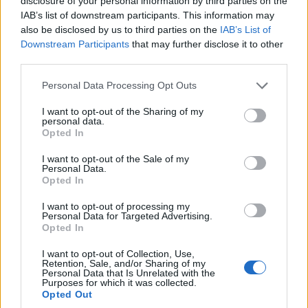
disclosure of your personal information by third parties on the
διάρκεια αυτής της περιόδου. Ωστόσο δεν
IAB’s list of downstream participants. This information may
also be disclosed by us to third parties on the
IAB’s List of
δικαιούνται το Δώρο Χριστουγέννων οι πολίτες
Downstream Participants
that may further disclose it to other
που λαμβάνουν επίδομα μακροχρονίως
third parties.
ανέργων.
Please note that this website/app uses one or more Google
Personal Data Processing Opt Outs
services and may gather and store information including but
Πιο συγκεκριμένα:
not limited to your visit or usage behaviour. You may click to
I want to opt-out of the Sharing of my
personal data.
grant or deny consent to Google and its third-party tags to
Opted In
Κάθε μήνας επιδότησης ισοδυναμεί με 3
use your data for below specified purposes in below Google
consent section.
I want to opt-out of the Sale of my
ημερήσια επιδόματα ανεργίας. Αυτό σημαίνει
Personal Data.
20,39 ευρώ x 3 = 61,17 ευρώ (πλήρη
Opted In
απασχόληση) ή 15,29 ευρώ x 3 = 45,87 ευρώ
I want to opt-out of processing my
Personal Data for Targeted Advertising.
(μερική απασχόληση).
Opted In
Το Δώρο Χριστουγέννων ΟΑΕΔ 2024 δεν
I want to opt-out of Collection, Use,
μπορεί να ξεπερνά τα 25 ημερήσια επιδόματα
Retention, Sale, and/or Sharing of my
Personal Data that Is Unrelated with the
ανεργίας για όσους το δικαιούνται ολόκληρο.
Purposes for which it was collected.
Opted Out