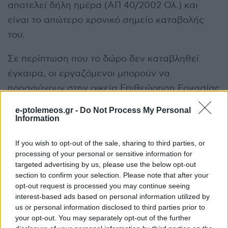
αποτελεί δήλη ημέρα (ΑΠ 40/2002 Ολ.) και
είναι το απώτερο χρονικό σημείο καταβολής
του.
Σε περίπτωση που το δώρο δεν καταβληθεί
έγκαιρα, οι εργαζόμενοι μπορούν να
προσφύγουν στην οικεία Επιθεώρηση Εργασίας
προκειμένου να συνταχθεί μηνυτήρια
e-ptolemeos.gr -
Do Not Process My Personal
αναφορά.
Information
Η μηνυτήρια αναφορά διαβιβάζεται στον
If you wish to opt-out of the sale, sharing to third parties, or
processing of your personal or sensitive information for
Εισαγγελέα για την άσκηση ατομικής δίωξης σε
targeted advertising by us, please use the below opt-out
βάρος του εργοδότη ενώ παράλληλα
section to confirm your selection. Please note that after your
διαβιβάζεται και στο οικείο αστυνομικό τμήμα
opt-out request is processed you may continue seeing
interest-based ads based on personal information utilized by
για την κίνηση της αυτόφωρης διαδικασίας.
us or personal information disclosed to third parties prior to
your opt-out. You may separately opt-out of the further
Βέβαια, οι εργαζόμενοι μπορούν να