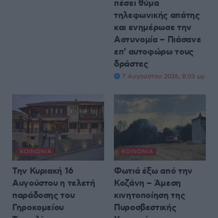
πέσει θύμα
τηλεφωνικής απάτης
και ενημέρωσε την
Αστυνομία – Πιάσανε
επ’ αυτοφώρω τους
δράστες
7 Αυγούστου 2026, 8:03 μμ
ΚΟΙΝΩΝΊΑ
ΚΟΙΝΩΝΊΑ
Την Κυριακή 16
Φωτιά έξω από την
Αυγούστου η τελετή
Κοζάνη – Άμεση
παράδοσης του
κινητοποίηση της
Γηροκομείου
Πυροσβεστικής