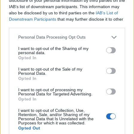
disclosure of your personal information by third parties on the
υποβάλλουν και ατομικά έκκληση στην αρμόδια
IAB’s list of downstream participants. This information may
also be disclosed by us to third parties on the
IAB’s List of
εισαγγελία (χωρίς παράβολο αν έχει
Downstream Participants
that may further disclose it to other
δημοσιευθεί σε ΦΕΚ ο πρόσφατος νόμος περί
third parties.
τροποίησης του Πτωχευτικού Κώδικα κλπ).
Please note that this website/app uses one or more Google
Personal Data Processing Opt Outs
services and may gather and store information including but
Μάλιστα, για την υποβολή της μηνυτήριας
not limited to your visit or usage behaviour. You may click to
I want to opt-out of the Sharing of my
personal data.
grant or deny consent to Google and its third-party tags to
αναφοράς στην Επιθεώρηση Εργασίας οι
Opted In
use your data for below specified purposes in below Google
εργαζόμενοι δεν πληρώνουν παράβολο.
consent section.
I want to opt-out of the Sale of my
Personal Data.
Opted In
Σχετικά
I want to opt-out of processing my
Personal Data for Targeted Advertising.
Δώρο Χριστουγέννων
Δώρο Χριστουγέννων: Έως
Opted In
2024: Πώς θα το
πότε πρέπει να πληρωθεί
υπολογίσετε online
στους εργαζομένους
I want to opt-out of Collection, Use,
28 Νοεμβρίου 2024, 8:10 πμ
5 Νοεμβρίου 2024, 5:48 μμ
Retention, Sale, and/or Sharing of my
σε "Οικονομία"
σε "Ελλάδα"
Personal Data that Is Unrelated with the
Purposes for which it was collected.
Opted Out
Δώρο Χριστουγέννων: