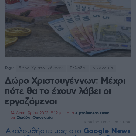
Tags:
δώρο Χριστουγέννων
Ελλάδα
οικονομία
Δώρο Χριστουγέννων: Μέχρι
πότε θα το έχουν λάβει οι
εργαζόμενοι
14 Δεκεμβρίου 2023, 8:12 μμ
από
e-ptolemeos team
σε
Ελλάδα
,
Οικονομία
Reading Time: 1 min read
Ακολουθήστε μας στο
Google News