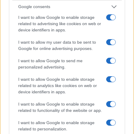
Αντίστροφα μετρά ο
χρόνος για τις πληρωμές –
Google consents
Πότε μπαίνει και πως το
I want to allow Google to enable storage
υπολογίζουμε
related to advertising like cookies on web or
14 Δεκεμβρίου 2022, 11:13 πμ
device identifiers in apps.
σε "Ελλάδα"
I want to allow my user data to be sent to
Google for online advertising purposes.
Ακολουθήστε μας στο
Google News
I want to allow Google to send me
και μάθετε πρώτοι όλες τις ειδήσεις!
personalized advertising.
I want to allow Google to enable storage
related to analytics like cookies on web or
device identifiers in apps.
I want to allow Google to enable storage
related to functionality of the website or app.
I want to allow Google to enable storage
related to personalization.