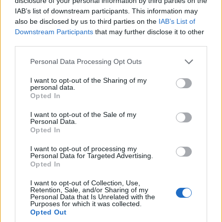
disclosure of your personal information by third parties on the
ΜΟΥΣΙΚΈΣ ΕΠΙΛΟΓΈΣ
ΑΘΛΗΤΙΚΆ
IAB’s list of downstream participants. This information may
also be disclosed by us to third parties on the
IAB’s List of
Οι μουσικές επιλογές
Ο Σύλλογος Δρομέων
Downstream Participants
that may further disclose it to other
του e-ptolemeos.gr:
και Οδοιπόρων
third parties.
AC/DC – Are You
Εορδαίας παρόν στον
Ready (1991)
Λασσάνειο Δρόμο
Please note that this website/app uses one or more Google
Personal Data Processing Opt Outs
services and may gather and store information including but
Κοζάνης 2026
6 Αυγούστου 2026, 9:00 μμ
not limited to your visit or usage behaviour. You may click to
I want to opt-out of the Sharing of my
6 Αυγούστου 2026, 8:55 μμ
personal data.
grant or deny consent to Google and its third-party tags to
Opted In
use your data for below specified purposes in below Google
consent section.
I want to opt-out of the Sale of my
Personal Data.
Opted In
I want to opt-out of processing my
Personal Data for Targeted Advertising.
ΕΛΛΆΔΑ
ΤΟΠΙΚΉ ΕΠΙΚΑΙΡΌΤΗΤΑ
Opted In
ΓΣΕΕ: Αμοιβή αργίας
Η μεγάλη εορτή της
I want to opt-out of Collection, Use,
Retention, Sale, and/or Sharing of my
15ης Αυγούστου
Μεταμορφώσεως του
Personal Data that Is Unrelated with the
Purposes for which it was collected.
Σωτήρος στην Ιερά
6 Αυγούστου 2026, 8:30 μμ
Opted Out
Μονή Δρυοβούνου