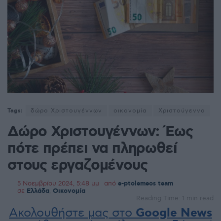
Tags:
δώρο Χριστουγέννων
οικονομία
Χριστούγεννα
Δώρο Χριστουγέννων: Έως
πότε πρέπει να πληρωθεί
στους εργαζομένους
5 Νοεμβρίου 2024, 5:48 μμ
από
e-ptolemeos team
σε
Ελλάδα
,
Οικονομία
Reading Time: 1 min read
Ακολουθήστε μας στο
Google News