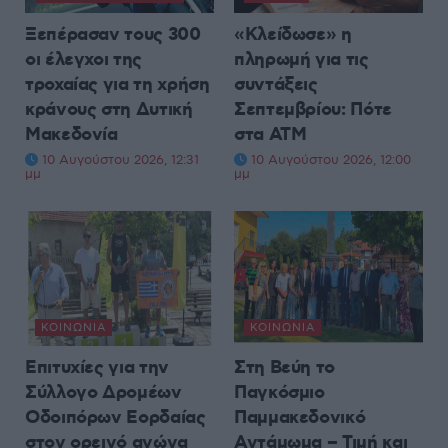
Ξεπέρασαν τους 300
«Κλείδωσε» η
οι έλεγχοι της
πληρωμή για τις
τροχαίας για τη χρήση
συντάξεις
κράνους στη Δυτική
Σεπτεμβρίου: Πότε
Μακεδονία
στα ΑΤΜ
10 Αυγούστου 2026, 12:31
10 Αυγούστου 2026, 12:00
μμ
μμ
ΚΟΙΝΩΝΊΑ
ΚΟΙΝΩΝΊΑ
Επιτυχίες για την
Στη Βεύη το
Σύλλογο Δρομέων
Παγκόσμιο
Οδοιπόρων Εορδαίας
Παμμακεδονικό
στον ορεινό αγώνα
Αντάμωμα – Τιμή και