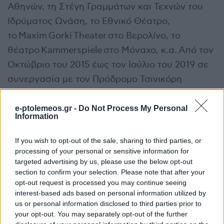
Αθηνών, τη Στέγη Γραμμάτων και Τεχνών του
Ιδρύματος Ωνάση, το Εθνικό Θέατρο,
το Maxim Gorki Theater στο Βερολίνο, το
θέατρο Kammerspiele στο Μόναχο, κ.α. Από τον
Οκτώβριο του 2015 έως τον Ιούλιο του 2019 σε
συνεργασία με τον Πρόδρομο Τσινικόρη
διετέλεσε καλλιτεχνικός υπεύθυνος της
Πειραματικής Σκηνής [-1] του Εθνικού Θεάτρου
e-ptolemeos.gr -
Do Not Process My Personal
Information
στην Αθήνα. Παραστάσεις του Ανέστη Αζά
έχουν παρουσιαστεί σε πολλά διεθνή φεστιβάλ.
If you wish to opt-out of the sale, sharing to third parties, or
processing of your personal or sensitive information for
targeted advertising by us, please use the below opt-out
section to confirm your selection. Please note that after your
opt-out request is processed you may continue seeing
Χρήστος Θεοδωρίδης
Ο
είναι απόφοιτος του
interest-based ads based on personal information utilized by
Τμήματος Θεάτρου της Σχολής Καλών Τεχνών
us or personal information disclosed to third parties prior to
του Α.Π.Θ. Το 2008 ίδρυσε με την χορογράφο
your opt-out. You may separately opt-out of the further