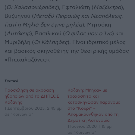
(
Οι Χαλασοχώρηδες
), Εφταλιώτη (
Μαζώχτρα
),
Βυζυηνού (
Μεταξύ Πειραιώς και Νεαπόλεως
,
Γιατί η Μηλιά δεν έγινε μηλέα
), Μητσάκη
(
Αυτόχειρ
), Βασιλικού (
Ο φίλος μου ο Ίνο
) και
Μυριβήλη (
Οι Κάλπηδες
). Είναι ιδρυτικό μέλος
και βασικός σκηνοθέτης της θεατρικής ομάδας
«Πτωχαλαζόνες».
Σχετικά
Πρόσκληση σε ακρόαση
Κοζάνη: Μπήκαν με
ηθοποιών από το ΔΗΠΕΘΕ
τροχόσπιτο και
Κοζάνης
κατασκήνωσαν παράνομα
1 Σεπτεμβρίου 2023, 2:45 μμ
στο “Κουρί” –
σε "Κοινωνία"
Απομακρύνθηκαν από τη
Δημοτική Αστυνομία
1 Ιουνίου 2020, 1:15 μμ
σε "Κοινωνία"