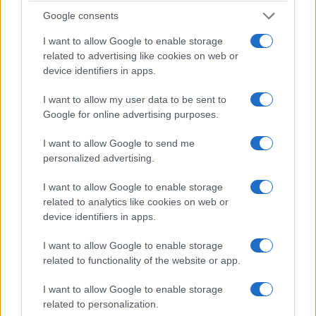
Google consents
σκηνοθεσίας της Δραματικής Σχολής του
Εθνικού Θεάτρου και υποκριτική στη Δραματική
I want to allow Google to enable storage
related to advertising like cookies on web or
Σχολή του Γ. Αρμένη. Έχει επίσης διδάξει 13
device identifiers in apps.
σεμινάρια υποκριτικής με την Ορχήστρα των
Μικρών Πραγμάτων καθώς και ένα σεμινάριο
I want to allow my user data to be sent to
Google for online advertising purposes.
υποκριτικής στο Τμήμα Θεατρικών σπουδών του
ΕΚΠΑ και υποκριτική στο μάθημα musical της
I want to allow Google to send me
personalized advertising.
Δραματικής Σχολής του K.Θ.Β.Ε. Το 2024 πήρε
το Βραβείο Θεατρικών Κριτικών και Καρόλου
I want to allow Google to enable storage
Κουν στην κατηγορία Διεθνούς Θεατρικού
related to analytics like cookies on web or
device identifiers in apps.
Ρεπερτορίου και το τρίτο βραβείο σκηνοθεσίας
στα Βραβεία Κοινού AllForFun για την
I want to allow Google to enable storage
related to functionality of the website or app.
σκηνοθεσία της παράστασης
Ποιός σκότωσε
τον πατέρα μου
του Εντουάρ Λουί.
I want to allow Google to enable storage
related to personalization.