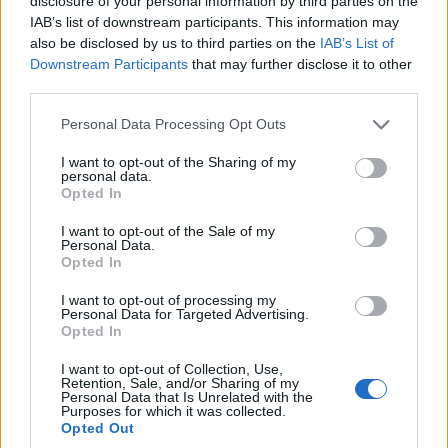
disclosure of your personal information by third parties on the
Ξένια Θεμελή την
Ορχήστρα των Μικρών
IAB’s list of downstream participants. This information may
Πραγμάτων
, με την οποία σκηνοθέτησε τις
also be disclosed by us to third parties on the
IAB’s List of
Downstream Participants
that may further disclose it to other
παραστάσεις
Το Συνέδριο για το Ιράν
,
Ποιός
third parties.
,
σκότωσε τον πατέρα μου
,
Αντόνιο ή το μήνυμα
Please note that this website/app uses one or more Google
,
Άμλετ
,
Παρθενώνας
,
Έσπασε
Ως το τέλος
. Έχει
Personal Data Processing Opt Outs
services and may gather and store information including but
συνεργαστεί με το Φεστιβάλ Αθηνών και
not limited to your visit or usage behaviour. You may click to
I want to opt-out of the Sharing of my
personal data.
Επιδαύρου –
Η Τραγωδία του Βασιλιά Ριχάρδου
grant or deny consent to Google and its third-party tags to
Opted In
use your data for below specified purposes in below Google
του Τρίτου
, 2019 και
Η Σφαγή των Παρισίων
,
consent section.
I want to opt-out of the Sale of my
2016-2017 – και με το ΚΘΒΕ –
Σ’ εσάς που με
Personal Data.
Opted In
ακούτε
, 2023 -2024. Έχει επίσης δουλέψει ως
ηθοποιός σε παραστάσεις στο Εθνικό Θέατρο,
I want to opt-out of processing my
Personal Data for Targeted Advertising.
το Θέατρο του Νέου Κόσμου, την Πειραματική
Opted In
Σκηνή της Τέχνης και αλλού. Έχει συμμετάσχει
I want to opt-out of Collection, Use,
Retention, Sale, and/or Sharing of my
σε προγράμματα της Ένωσης Θεάτρων της
Personal Data that Is Unrelated with the
Purposes for which it was collected.
Ευρώπης στη Μόσχα και στο Ροστόφ της
Opted Out
Ρωσίας. Διδάσκει σκηνοθεσία στο τμήμα