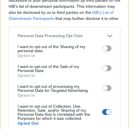
disclosure of your personal information by third parties on the
IAB’s list of downstream participants. This information may
also be disclosed by us to third parties on the
IAB’s List of
ΑΘΛΗΤΙΚΆ
ΕΛΛΆΔΑ
Downstream Participants
that may further disclose it to other
third parties.
Ο Σύλλογος Δρομέων
ΓΣΕΕ: Αμοιβή αργίας
και Οδοιπόρων
15ης Αυγούστου
Please note that this website/app uses one or more Google
Personal Data Processing Opt Outs
Εορδαίας παρόν στον
services and may gather and store information including but
6 Αυγούστου 2026, 8:30 μμ
not limited to your visit or usage behaviour. You may click to
I want to opt-out of the Sharing of my
Λασσάνειο Δρόμο
personal data.
grant or deny consent to Google and its third-party tags to
Κοζάνης 2026
Opted In
use your data for below specified purposes in below Google
6 Αυγούστου 2026, 8:55 μμ
consent section.
I want to opt-out of the Sale of my
Personal Data.
Opted In
I want to opt-out of processing my
Personal Data for Targeted Advertising.
Opted In
I want to opt-out of Collection, Use,
ΤΟΠΙΚΉ ΕΠΙΚΑΙΡΌΤΗΤΑ
ΔΙΕΘΝΕΊΣ ΕΙΔΉΣΕΙΣ
Retention, Sale, and/or Sharing of my
Personal Data that Is Unrelated with the
Η μεγάλη εορτή της
Περιοδοντίτιδα:
Purposes for which it was collected.
Opted Out
Μεταμορφώσεως του
Καινοτόμος θεραπεία