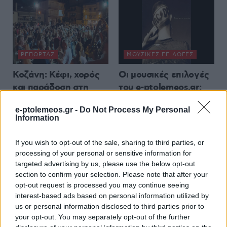
ΡΕΠΟΡΤΆΖ
ΜΟΥΣΙΚΈΣ ΕΠΙΛΟΓΈΣ
Κοζάνη: Κέφι, χορός
Οι μουσικές επιλογές
και παράδοση στη
του e-ptolemeos.gr:
Σκ’ρκα – Πλήθος
AC/DC – Are You
e-ptolemeos.gr -
Do Not Process My Personal
κόσμου στο πανηγύρι
Ready (1991)
Information
για την εορτή του
6 Αυγούστου 2026, 9:00 μμ
Αγίου Νικάνορα
If you wish to opt-out of the sale, sharing to third parties, or
(Φωτογραφίες &
processing of your personal or sensitive information for
βίντεο)
targeted advertising by us, please use the below opt-out
section to confirm your selection. Please note that after your
7 Αυγούστου 2026, 2:23 πμ
opt-out request is processed you may continue seeing
interest-based ads based on personal information utilized by
us or personal information disclosed to third parties prior to
your opt-out. You may separately opt-out of the further