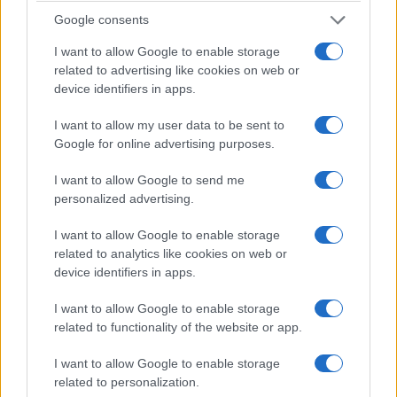
Σωτήρος στην Ιερά
στοχεύει μόνο το
Google consents
Μονή Δρυοβούνου
βακτήριο που
I want to allow Google to enable storage
(φωτογραφίες)
προκαλεί τη νόσο
related to advertising like cookies on web or
6 Αυγούστου 2026, 8:02 μμ
6 Αυγούστου 2026, 7:34 μμ
device identifiers in apps.
I want to allow my user data to be sent to
Google for online advertising purposes.
I want to allow Google to send me
personalized advertising.
I want to allow Google to enable storage
related to analytics like cookies on web or
device identifiers in apps.
I want to allow Google to enable storage
related to functionality of the website or app.
I want to allow Google to enable storage
related to personalization.