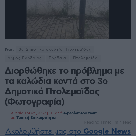
Tags:
3ο Δημοτικό σχολείο Πτολεμαΐδας
Δήμος Εορδαίας
Εορδαία
Πτολεμαΐδα
Διορθώθηκε το πρόβλημα με
τα καλώδια κοντά στο 3ο
Δημοτικό Πτολεμαΐδας
(Φωτογραφία)
9 Μαΐου 2026, 4:57 μμ
από
e-ptolemeos team
σε
Τοπική Επικαιρότητα
Reading Time: 1 min read
Ακολουθήστε μας στο
Google News