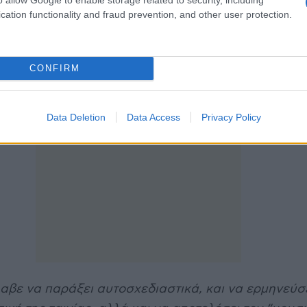
την Ferodo Bridges, και την Green Screen Studio, γ
cation functionality and fraud prevention, and other user protection.
ς με θέμα την εξόρυξη και εκμετάλλευση του λιγνί
ΔΕΗ, καθώς και τη ζωή των κατοίκων της περιοχής 
ν λιγνίτη.
CONFIRM
Data Deletion
Data Access
Privacy Policy
αβε να παράξει αυτοσχεδιαστικά, και να ερμηνεύσε