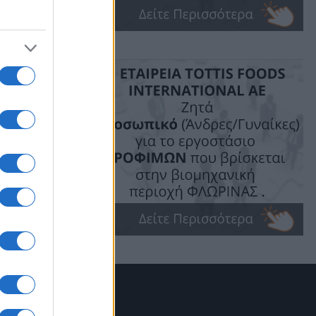
ς
ρει σε
τολεμαΐδας
ύ Ωδείου
ΙΚΗ