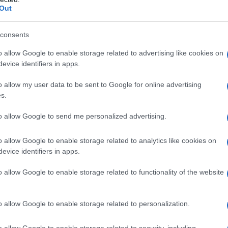
Out
consents
o allow Google to enable storage related to advertising like cookies on
evice identifiers in apps.
ηκαν τα γυρίσματα ταινίας στου
o allow my user data to be sent to Google for online advertising
s.
υ ΑΗΣ Πτολεμαΐδας. Όπως αναφέ
to allow Google to send me personalized advertising.
νάρτησή του το Δημοτικό Ωδείο
o allow Google to enable storage related to analytics like cookies on
ας:
evice identifiers in apps.
o allow Google to enable storage related to functionality of the website
υτό το Σαββατοκύριακο στους χώρους του ΑΗΣ Π
ατογράφηση της ΠΑΙΔΙΚΗΣ ΧΟΡΩΔΙΑΣ του Δημοτικο
o allow Google to enable storage related to personalization.
τα πλαίσια της συνεργασίας της με τη ΕΘΝΙΚΗ ΛΥΡ
o allow Google to enable storage related to security, including