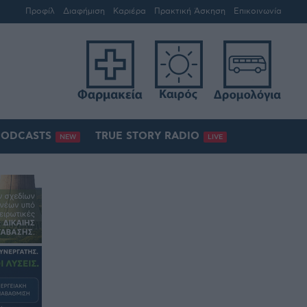
Προφίλ
Διαφήμιση
Καριέρα
Πρακτική Άσκηση
Επικοινωνία
PODCASTS
TRUE STORY RADIO
NEW
LIVE