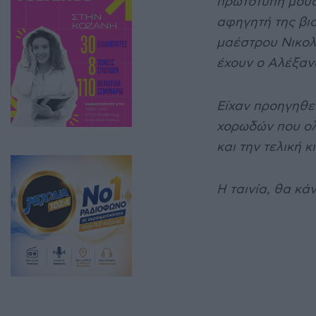
πρωτότυπη μουσι
αφηγητή της βιο
μαέστρου Νικολ
έχουν ο Αλέξαν
Είχαν προηγηθε
χορωδών που ολ
και την τελική 
Η ταινία, θα κά