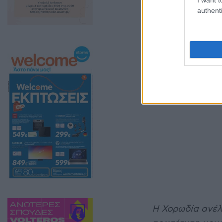
ΣΚΗΝΗ, τη ΔΕΗ, 
authenti
παραγωγή ταινία
περιοχή από τη 
με τη ΔΕΗ και το
Η Χορωδία ανέλ