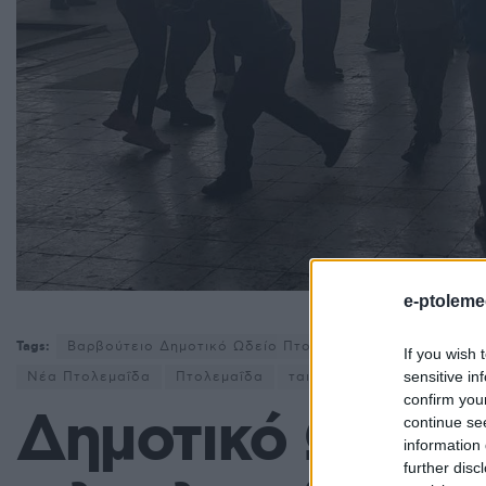
e-ptoleme
Tags:
Βαρβούτειο Δημοτικό Ωδείο Πτολεμαΐδας
Δημοτικό 
If you wish 
sensitive in
Νέα Πτολεμαΐδα
Πτολεμαΐδα
ταινίες
confirm you
Δημοτικό Ωδείο
continue se
information 
further disc