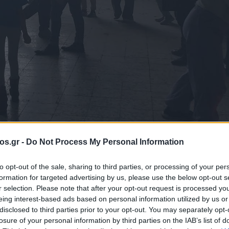
os.gr -
Do Not Process My Personal Information
Ωδείο Πτολεμαΐδας
Ειδήσεις Πτολεμαΐδα
μαθητές
μουσικ
to opt-out of the sale, sharing to third parties, or processing of your per
formation for targeted advertising by us, please use the below opt-out s
r selection. Please note that after your opt-out request is processed y
 Πτολεμαΐδας:
eing interest-based ads based on personal information utilized by us or
disclosed to third parties prior to your opt-out. You may separately opt-
losure of your personal information by third parties on the IAB’s list of