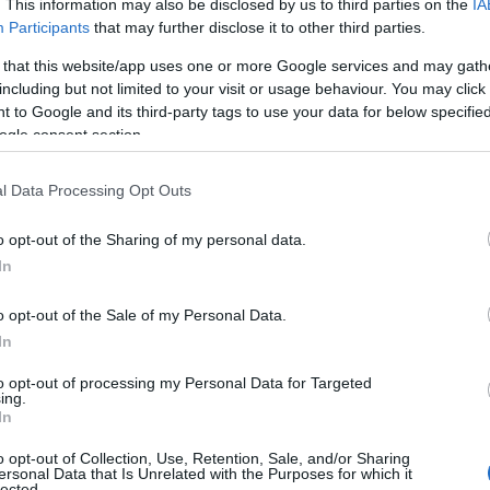
 τα γυρίσματα
. This information may also be disclosed by us to third parties on the
IA
Participants
that may further disclose it to other third parties.
 that this website/app uses one or more Google services and may gath
χώρους του ΑΗΣ
including but not limited to your visit or usage behaviour. You may click 
 to Google and its third-party tags to use your data for below specifi
ogle consent section.
l Data Processing Opt Outs
o opt-out of the Sharing of my personal data.
ΚΗ ΛΥΡΙΚΗ ΣΚΗΝΗ, τη ΔΕΗ, την Ferodo Bridg
In
γή ταινίας με θέμα την εξόρυξη και εκμετά
o opt-out of the Sale of my Personal Data.
In
πική Επικαιρότητα
Reading T
to opt-out of processing my Personal Data for Targeted
ing.
News
και μάθετε πρώτοι όλες τις ειδήσε
In
o opt-out of Collection, Use, Retention, Sale, and/or Sharing
ersonal Data that Is Unrelated with the Purposes for which it
lected.