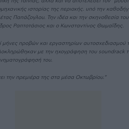
κή της ταινίας, αλλά και να αποτελέσει τον “μουσι
μηχανικής ιστορίας της περιοχής. υπό την καθοδή
έτας Παπάζογλου. Την ιδέα και την σκηνοθεσία του
δρος Ραπτοτάσιος και ο Κωνσταντίνος Θωμαΐδης.
ί μήνες προβών και εργαστηρίων αυτοσχεδιασμού 
οκληρώθηκαν με την ηχογράφηση του soundrack τη
κινηματογράφησή του.
νει την πρεμιέρα της στα μέσα Οκτωβρίου.”