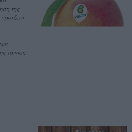
κό”
γηση της
 πρότζεκτ
των
ς ταινίας