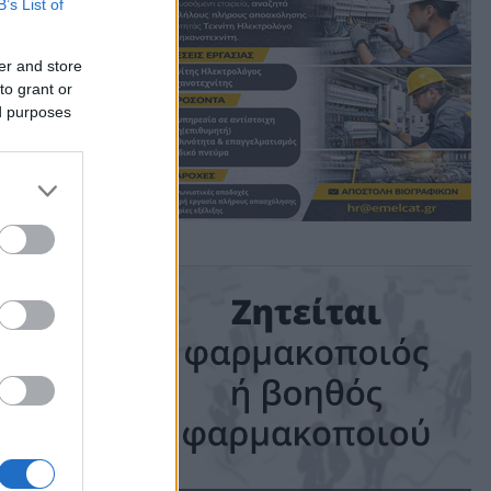
B’s List of
er and store
to grant or
ed purposes
es, και
λλευση
ime: 1 min read
ις!