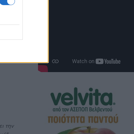
ια την
τη στην
σε σχέση
ι την