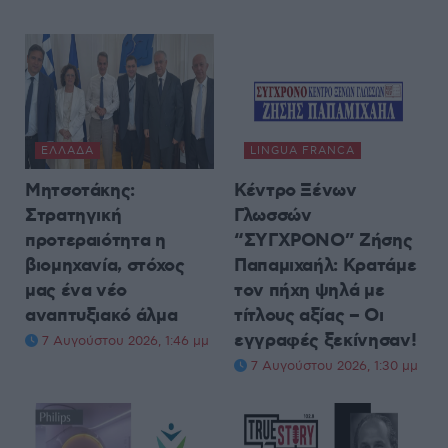
ΕΛΛΆΔΑ
LINGUA FRANCA
Μητσοτάκης:
Κέντρο Ξένων
Στρατηγική
Γλωσσών
προτεραιότητα η
“ΣΥΓΧΡΟΝΟ” Ζήσης
βιομηχανία, στόχος
Παπαμιχαήλ: Κρατάμε
μας ένα νέο
τον πήχη ψηλά με
αναπτυξιακό άλμα
τίτλους αξίας – Οι
εγγραφές ξεκίνησαν!
7 Αυγούστου 2026, 1:46 μμ
7 Αυγούστου 2026, 1:30 μμ