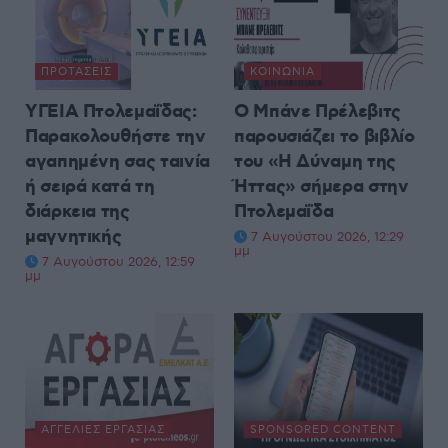
ΠΡΟΤΆΣΕΙΣ
ΚΟΙΝΩΝΊΑ
ΥΓΕΙΑ Πτολεμαΐδας:
Ο Μπάνε Πρέλεβιτς
Παρακολουθήστε την
παρουσιάζει το βιβλίο
αγαπημένη σας ταινία
του «Η Δύναμη της
ή σειρά κατά τη
Ήττας» σήμερα στην
διάρκεια της
Πτολεμαΐδα
μαγνητικής
7 Αυγούστου 2026, 12:29
μμ
7 Αυγούστου 2026, 12:59
μμ
ΑΓΓΕΛΊΕΣ ΕΡΓΑΣΊΑΣ
SPONSORED CONTENT