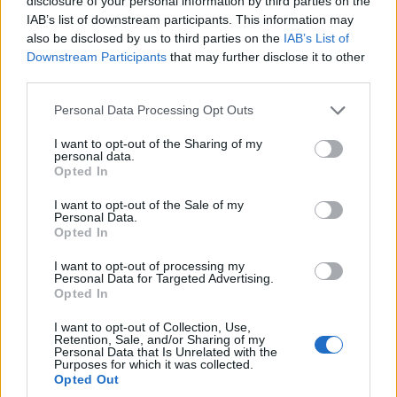
disclosure of your personal information by third parties on the
IAB’s list of downstream participants. This information may
also be disclosed by us to third parties on the
IAB’s List of
Downstream Participants
that may further disclose it to other
third parties.
Please note that this website/app uses one or more Google
Personal Data Processing Opt Outs
services and may gather and store information including but
not limited to your visit or usage behaviour. You may click to
I want to opt-out of the Sharing of my
personal data.
grant or deny consent to Google and its third-party tags to
Opted In
use your data for below specified purposes in below Google
consent section.
I want to opt-out of the Sale of my
Personal Data.
Opted In
I want to opt-out of processing my
Personal Data for Targeted Advertising.
Opted In
I want to opt-out of Collection, Use,
Retention, Sale, and/or Sharing of my
Personal Data that Is Unrelated with the
Purposes for which it was collected.
Opted Out