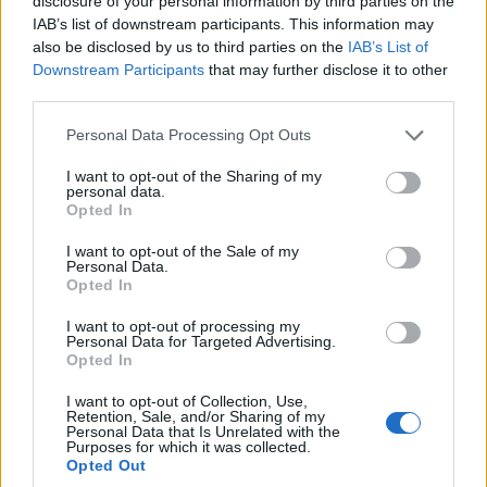
disclosure of your personal information by third parties on the
IAB’s list of downstream participants. This information may
also be disclosed by us to third parties on the
IAB’s List of
Downstream Participants
that may further disclose it to other
third parties.
Please note that this website/app uses one or more Google
Personal Data Processing Opt Outs
services and may gather and store information including but
not limited to your visit or usage behaviour. You may click to
I want to opt-out of the Sharing of my
personal data.
grant or deny consent to Google and its third-party tags to
Opted In
use your data for below specified purposes in below Google
consent section.
I want to opt-out of the Sale of my
Personal Data.
Opted In
I want to opt-out of processing my
Personal Data for Targeted Advertising.
Opted In
Η ανακοίνωση της Περιφέρειας:
Συνεχίζονται στην περιοχή της ΖΕΠ Κοζάνης-
I want to opt-out of Collection, Use,
Retention, Sale, and/or Sharing of my
Πανεπιστήμιο Δυτικής Μακεδονίας, κοντά στο
Personal Data that Is Unrelated with the
Purposes for which it was collected.
κτίριο της Περιφέρειας Δυτικής Μακεδονίας οι
Opted Out