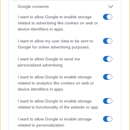
ενέργειες κατάσβεσης της φωτιάς που
Google consents
ξέσπασε στις 2 περίπου το μεσημέρι. Στο
I want to allow Google to enable storage
σημείο εκτός από τις δυνάμεις της
related to advertising like cookies on web or
Πυροσβεστικής Υπηρεσίας Κοζάνης επιχειρούν
device identifiers in apps.
τρία αεροπλάνα και ελικόπτερο. Με μήνυμα
I want to allow my user data to be sent to
μέσω του 112 η περιοχή έχει εκκενωθεί όπως
Google for online advertising purposes.
και το κτίριο της ΠΔΜ.
I want to allow Google to send me
personalized advertising.
I want to allow Google to enable storage
related to analytics like cookies on web or
device identifiers in apps.
I want to allow Google to enable storage
related to functionality of the website or app.
I want to allow Google to enable storage
related to personalization.