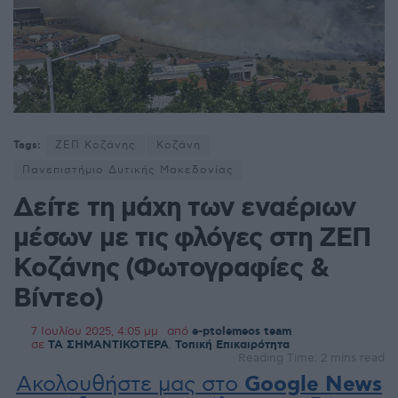
Tags:
ΖΕΠ Κοζάνης
Κοζάνη
Πανεπιστήμιο Δυτικής Μακεδονίας
Δείτε τη μάχη των εναέριων
μέσων με τις φλόγες στη ΖΕΠ
Κοζάνης (Φωτογραφίες &
Βίντεο)
7 Ιουλίου 2025, 4:05 μμ
από
e-ptolemeos team
σε
ΤΑ ΣΗΜΑΝΤΙΚΟΤΕΡΑ
,
Τοπική Επικαιρότητα
Reading Time: 2 mins read
Ακολουθήστε μας στο
Google News