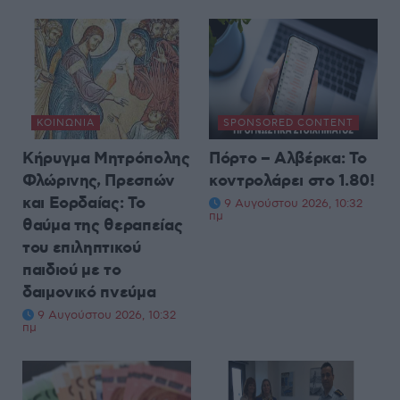
ΚΟΙΝΩΝΊΑ
SPONSORED CONTENT
Κήρυγμα Μητρόπολης
Πόρτο – Αλβέρκα: Το
Φλώρινης, Πρεσπών
κοντρολάρει στο 1.80!
και Εορδαίας: Το
9 Αυγούστου 2026, 10:32
πμ
θαύμα της θεραπείας
του επιληπτικού
παιδιού με το
δαιμονικό πνεύμα
9 Αυγούστου 2026, 10:32
πμ