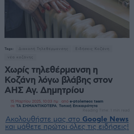
Tags:
Διακοπή Τηλεθέρμανσης
Ειδήσεις Κοζάνη
νέα κοζάνης
Χωρίς τηλεθέρμανση η
Κοζάνη λόγω βλάβης στον
ΑΗΣ Αγ. Δημητρίου
15 Μαρτίου 2025, 10:03 πμ
από
e-ptolemeos team
σε
ΤΑ ΣΗΜΑΝΤΙΚΟΤΕΡΑ
,
Τοπική Επικαιρότητα
Reading Time: 1 min read
Ακολουθήστε μας στο
Google News
και μάθετε πρώτοι όλες τις ειδήσεις!