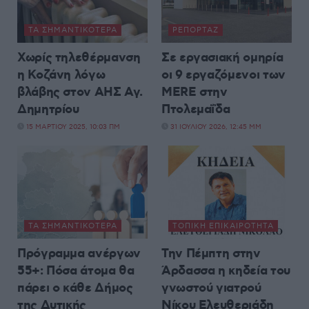
ΤΑ ΣΗΜΑΝΤΙΚΟΤΕΡΑ
ΡΕΠΟΡΤΆΖ
Χωρίς τηλεθέρμανση
Σε εργασιακή ομηρία
η Κοζάνη λόγω
οι 9 εργαζόμενοι των
βλάβης στον ΑΗΣ Αγ.
MERE στην
Δημητρίου
Πτολεμαΐδα
15 ΜΑΡΤΊΟΥ 2025, 10:03 ΠΜ
31 ΙΟΥΛΊΟΥ 2026, 12:45 ΜΜ
ΤΑ ΣΗΜΑΝΤΙΚΟΤΕΡΑ
ΤΟΠΙΚΉ ΕΠΙΚΑΙΡΌΤΗΤΑ
Πρόγραμμα ανέργων
Την Πέμπτη στην
55+: Πόσα άτομα θα
Άρδασσα η κηδεία του
πάρει ο κάθε Δήμος
γνωστού γιατρού
της Δυτικής
Νίκου Ελευθεριάδη