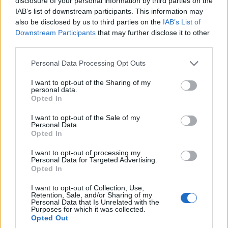
disclosure of your personal information by third parties on the
IAB’s list of downstream participants. This information may
also be disclosed by us to third parties on the
IAB’s List of
Downstream Participants
that may further disclose it to other
third parties.
Please note that this website/app uses one or more Google
Personal Data Processing Opt Outs
services and may gather and store information including but
not limited to your visit or usage behaviour. You may click to
I want to opt-out of the Sharing of my
personal data.
grant or deny consent to Google and its third-party tags to
Opted In
use your data for below specified purposes in below Google
consent section.
I want to opt-out of the Sale of my
Personal Data.
Opted In
I want to opt-out of processing my
Personal Data for Targeted Advertising.
Opted In
I want to opt-out of Collection, Use,
Retention, Sale, and/or Sharing of my
Personal Data that Is Unrelated with the
Purposes for which it was collected.
Opted Out