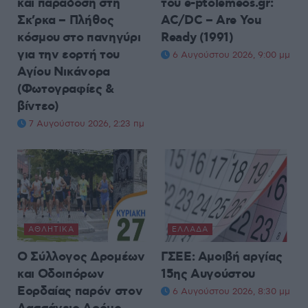
και παράδοση στη
του e-ptolemeos.gr:
Σκ’ρκα – Πλήθος
AC/DC – Are You
κόσμου στο πανηγύρι
Ready (1991)
για την εορτή του
6 Αυγούστου 2026, 9:00 μμ
Αγίου Νικάνορα
(Φωτογραφίες &
βίντεο)
7 Αυγούστου 2026, 2:23 πμ
ΑΘΛΗΤΙΚΆ
ΕΛΛΆΔΑ
Ο Σύλλογος Δρομέων
ΓΣΕΕ: Αμοιβή αργίας
και Οδοιπόρων
15ης Αυγούστου
Εορδαίας παρόν στον
6 Αυγούστου 2026, 8:30 μμ