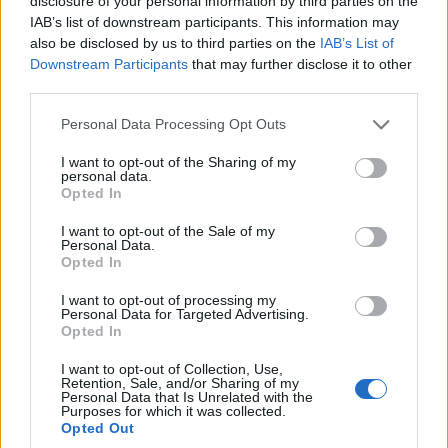
disclosure of your personal information by third parties on the
IAB’s list of downstream participants. This information may
also be disclosed by us to third parties on the
IAB’s List of
Downstream Participants
that may further disclose it to other
third parties.
Please note that this website/app uses one or more Google
Personal Data Processing Opt Outs
services and may gather and store information including but
not limited to your visit or usage behaviour. You may click to
I want to opt-out of the Sharing of my
personal data.
grant or deny consent to Google and its third-party tags to
Opted In
use your data for below specified purposes in below Google
consent section.
I want to opt-out of the Sale of my
Personal Data.
Opted In
I want to opt-out of processing my
Personal Data for Targeted Advertising.
Opted In
I want to opt-out of Collection, Use,
Retention, Sale, and/or Sharing of my
Personal Data that Is Unrelated with the
Purposes for which it was collected.
Opted Out