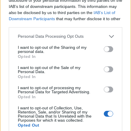
disclosure of your personal information by third parties on the
IAB’s list of downstream participants. This information may
ΕΛΛΆΔΑ
ΚΟΙΝΩΝΊΑ
also be disclosed by us to third parties on the
IAB’s List of
Συναγερμός για την
Μια ξεχωριστή ημέρα
Downstream Participants
that may further disclose it to other
εξαφάνιση 31χρονου
γεμάτη παράδοση,
third parties.
από την Έδεσσα
γεύσεις και μουσική
Please note that this website/app uses one or more Google
Personal Data Processing Opt Outs
στα Νάματα
9 Αυγούστου 2026, 3:29 μμ
services and may gather and store information including but
(Βίντεο+Φωτογραφίες)
not limited to your visit or usage behaviour. You may click to
I want to opt-out of the Sharing of my
personal data.
grant or deny consent to Google and its third-party tags to
9 Αυγούστου 2026, 2:57 μμ
Opted In
use your data for below specified purposes in below Google
consent section.
I want to opt-out of the Sale of my
Personal Data.
Opted In
I want to opt-out of processing my
Personal Data for Targeted Advertising.
Opted In
ΚΟΙΝΩΝΊΑ
ΚΟΙΝΩΝΊΑ
I want to opt-out of Collection, Use,
Παρουσιάστηκαν τα
Δεκαπενταύγουστος
Retention, Sale, and/or Sharing of my
Personal Data that Is Unrelated with the
άλογα της Σιάτιστας
στο Αντίγονο με
Purposes for which it was collected.
λίγο πριν την
ποντιακό – λαϊκό
Opted Out