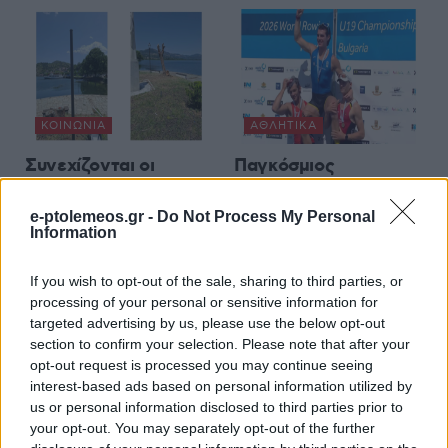
ΚΟΙΝΩΝΊΑ
ΑΘΛΗΤΙΚΆ
Συνεχίζονται οι
Παγκόσμιος
εργασίες βελτίωσης
Πρωταθλητής
και συντήρησης
εφήβων στην
e-ptolemeos.gr -
Do Not Process My Personal
Information
υποδομών στο Δήμο
κωπηλασία ο Ιάσονας
Καστοριάς
Μουσελίμης – Χάλκινο
If you wish to opt-out of the sale, sharing to third parties, or
(Φωτογραφίες)
η Μουρατίδου
processing of your personal or sensitive information for
9 Αυγούστου 2026, 5:03 μμ
9 Αυγούστου 2026, 4:29 μμ
targeted advertising by us, please use the below opt-out
section to confirm your selection. Please note that after your
opt-out request is processed you may continue seeing
interest-based ads based on personal information utilized by
us or personal information disclosed to third parties prior to
your opt-out. You may separately opt-out of the further