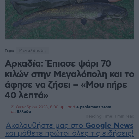
Tags:
Μεγαλόπολη
Αρκαδία: Έπιασε ψάρι 70
κιλών στην Μεγαλόπολη και το
άφησε να ζήσει – «Μου πήρε
40 λεπτά»
21 Οκτωβρίου 2023, 8:00 μμ
από
e-ptolemeos team
σε
Ελλάδα
Reading Time: 1 min read
Ακολουθήστε μας στο
Google News
και μάθετε πρώτοι όλες τις ειδήσεις!