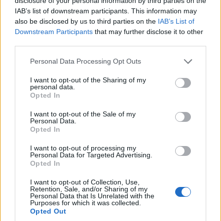
Σκ’ρκα – Πλήθος
AC/DC – Are You
disclosure of your personal information by third parties on the
IAB’s list of downstream participants. This information may
κόσμου στο πανηγύρι
Ready (1991)
also be disclosed by us to third parties on the
IAB’s List of
για την εορτή του
6 Αυγούστου 2026, 9:00 μμ
Downstream Participants
that may further disclose it to other
Αγίου Νικάνορα
third parties.
(Φωτογραφίες &
Please note that this website/app uses one or more Google
βίντεο)
Personal Data Processing Opt Outs
services and may gather and store information including but
7 Αυγούστου 2026, 2:23 πμ
not limited to your visit or usage behaviour. You may click to
I want to opt-out of the Sharing of my
personal data.
grant or deny consent to Google and its third-party tags to
Opted In
use your data for below specified purposes in below Google
consent section.
I want to opt-out of the Sale of my
Personal Data.
Opted In
I want to opt-out of processing my
ΑΘΛΗΤΙΚΆ
ΕΛΛΆΔΑ
Personal Data for Targeted Advertising.
Opted In
Ο Σύλλογος Δρομέων
ΓΣΕΕ: Αμοιβή αργίας
και Οδοιπόρων
15ης Αυγούστου
I want to opt-out of Collection, Use,
Retention, Sale, and/or Sharing of my
Εορδαίας παρόν στον
6 Αυγούστου 2026, 8:30 μμ
Personal Data that Is Unrelated with the
Purposes for which it was collected.
Λασσάνειο Δρόμο
Opted Out
Κοζάνης 2026