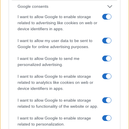
Google consents
6 Αυγούστου 2026, 8:55 μμ
I want to allow Google to enable storage
related to advertising like cookies on web or
device identifiers in apps.
I want to allow my user data to be sent to
Google for online advertising purposes.
ΤΟΠΙΚΉ ΕΠΙΚΑΙΡΌΤΗΤΑ
ΔΙΕΘΝΕΊΣ ΕΙΔΉΣΕΙΣ
I want to allow Google to send me
Η μεγάλη εορτή της
Περιοδοντίτιδα:
personalized advertising.
Μεταμορφώσεως του
Καινοτόμος θεραπεία
Σωτήρος στην Ιερά
στοχεύει μόνο το
I want to allow Google to enable storage
related to analytics like cookies on web or
Μονή Δρυοβούνου
βακτήριο που
device identifiers in apps.
(φωτογραφίες)
προκαλεί τη νόσο
6 Αυγούστου 2026, 8:02 μμ
6 Αυγούστου 2026, 7:34 μμ
I want to allow Google to enable storage
related to functionality of the website or app.
I want to allow Google to enable storage
related to personalization.