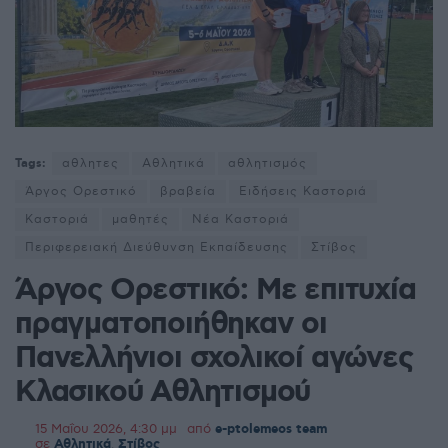
Tags:
αθλητες
Αθλητικά
αθλητισμός
Άργος Ορεστικό
βραβεία
Ειδήσεις Καστοριά
Καστοριά
μαθητές
Νέα Καστοριά
Περιφερειακή Διεύθυνση Εκπαίδευσης
Στίβος
Άργος Ορεστικό: Με επιτυχία
πραγματοποιήθηκαν οι
Πανελλήνιοι σχολικοί αγώνες
Κλασικού Αθλητισμού
15 Μαΐου 2026, 4:30 μμ
από
e-ptolemeos team
σε
Αθλητικά
,
Στίβος