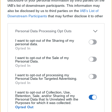
disclosure of your personal information by third parties on the
πηγή:
dnews.gr
IAB’s list of downstream participants. This information may
also be disclosed by us to third parties on the
IAB’s List of
Downstream Participants
that may further disclose it to other
third parties.
Please note that this website/app uses one or more Google
Personal Data Processing Opt Outs
Σχετικά
services and may gather and store information including but
Τέλος θα λάβει η αγωνία
Αποτελέσματα
not limited to your visit or usage behaviour. You may click to
I want to opt-out of the Sharing of my
personal data.
των μαθητών ΓΕΛ & ΕΠΑΛ:
πανελληνίων: Με αυτούς
grant or deny consent to Google and its third-party tags to
Opted In
Πανελλήνιες 2024- Η
τους τρεις τρόπους θα
use your data for below specified purposes in below Google
ημερομηνία για τα
γίνει η ενημέρωση
consent section.
I want to opt-out of the Sale of my
αποτελέσματα & Πώς θα
5 Ιουλίου 2021, 7:39 πμ
Personal Data.
δείτε τις βαθμολογίες στο
σε "Ελλάδα"
Opted In
κινητό
24 Ιουνίου 2024, 5:00 μμ
I want to opt-out of processing my
Personal Data for Targeted Advertising.
σε "Ελλάδα"
Opted In
Ανοίγει η πλατφόρμα για
I want to opt-out of Collection, Use,
αποτελέσματα
Retention, Sale, and/or Sharing of my
Πανελλαδικών Εξετάσεων
Personal Data that Is Unrelated with the
Purposes for which it was collected.
μέσω γραπτού μηνύματος
Opted Out
SMS