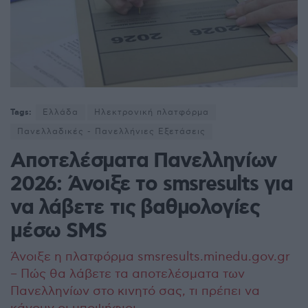
Tags:
Ελλάδα
Ηλεκτρονική πλατφόρμα
Πανελλαδικές - Πανελλήνιες Εξετάσεις
Αποτελέσματα Πανελληνίων
2026: Άνοιξε το smsresults για
να λάβετε τις βαθμολογίες
μέσω SMS
Άνοιξε η πλατφόρμα smsresults.minedu.gov.gr
– Πώς θα λάβετε τα αποτελέσματα των
Πανελληνίων στο κινητό σας, τι πρέπει να