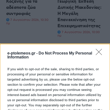
Κοζάνης για τα
Γεωργική Έκθεση
αδέσποτα ζώα
Δυτικής Μακεδονίας:
συντροφιάς
Η Μεγάλη
Επανεκκίνηση της
7 Αυγούστου 2026, 10:30
πμ
Επιχειρηματικότητας
7 Αυγούστου 2026, 10:00
πμ
e-ptolemeos.gr -
Do Not Process My Personal
Information
If you wish to opt-out of the sale, sharing to third parties, or
ΑΓΡΟΤΙΚΆ
ΤΟΠΙΚΉ ΕΠΙΚΑΙΡΌΤΗΤΑ
processing of your personal or sensitive information for
targeted advertising by us, please use the below opt-out
ΑΑΔΕ: Πώς θα
«Το βιβλίο που είμαι» :
section to confirm your selection. Please note that after your
λειτουργεί η
Όταν τα παιδιά
opt-out request is processed you may continue seeing
πλατφόρμα myagro –
γίνονται οι ήρωες της
interest-based ads based on personal information utilized by
us or personal information disclosed to third parties prior to
Παρουσιάστηκε στον
δικής τους ιστορίας
your opt-out. You may separately opt-out of the further
Μητσοτάκη
(Εκδήλωση της