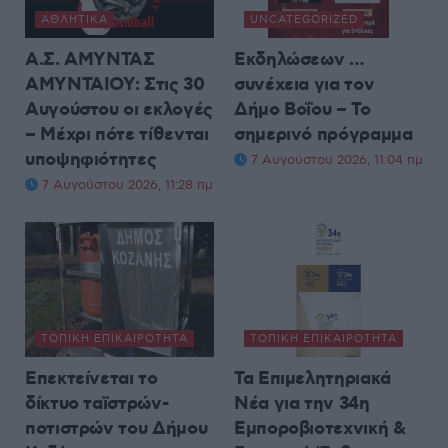
ΑΘΛΗΤΙΚΆ
UNCATEGORIZED
Α.Σ. ΑΜΥΝΤΑΣ
Εκδηλώσεων …
ΑΜΥΝΤΑΙΟΥ: Στις 30
συνέχεια για τον
Αυγούστου οι εκλογές
Δήμο Βοΐου – Το
– Μέχρι πότε τίθενται
σημερινό πρόγραμμα
υποψηφιότητες
7 Αυγούστου 2026, 11:04 πμ
7 Αυγούστου 2026, 11:28 πμ
ΤΟΠΙΚΉ ΕΠΙΚΑΙΡΌΤΗΤΑ
ΤΟΠΙΚΉ ΕΠΙΚΑΙΡΌΤΗΤΑ
Επεκτείνεται το
Τα Επιμελητηριακά
δίκτυο ταϊστρών-
Νέα για την 34η
ποτιστρών του Δήμου
Εμποροβιοτεχνική &