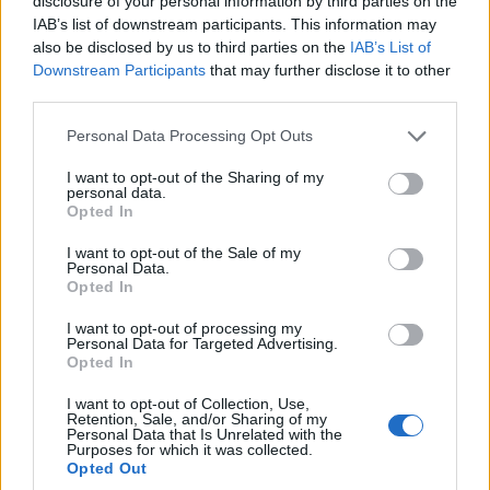
disclosure of your personal information by third parties on the
Δημοτικής
7 Αυγούστου 2026, 9:30 πμ
IAB’s list of downstream participants. This information may
Βιβλιοθήκης Κοζάνης)
also be disclosed by us to third parties on the
IAB’s List of
Downstream Participants
that may further disclose it to other
7 Αυγούστου 2026, 8:57 πμ
third parties.
Please note that this website/app uses one or more Google
Personal Data Processing Opt Outs
services and may gather and store information including but
not limited to your visit or usage behaviour. You may click to
I want to opt-out of the Sharing of my
personal data.
grant or deny consent to Google and its third-party tags to
Opted In
use your data for below specified purposes in below Google
consent section.
I want to opt-out of the Sale of my
Personal Data.
Opted In
I want to opt-out of processing my
Personal Data for Targeted Advertising.
Opted In
I want to opt-out of Collection, Use,
Retention, Sale, and/or Sharing of my
Personal Data that Is Unrelated with the
Purposes for which it was collected.
Opted Out