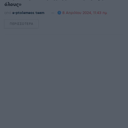
όλους»
από
e-ptolemeos team
8 Απριλίου 2024, 11:43 πμ
ΠΕΡΙΣΣΌΤΕΡΑ
DETAILS