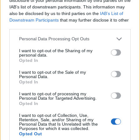
disclosure of your personal information by third parties on the
IAB’s list of downstream participants. This information may
also be disclosed by us to third parties on the
IAB’s List of
Downstream Participants
that may further disclose it to other
third parties.
Please note that this website/app uses one or more Google
Personal Data Processing Opt Outs
services and may gather and store information including but
not limited to your visit or usage behaviour. You may click to
I want to opt-out of the Sharing of my
personal data.
grant or deny consent to Google and its third-party tags to
Opted In
use your data for below specified purposes in below Google
consent section.
I want to opt-out of the Sale of my
Personal Data.
Opted In
I want to opt-out of processing my
Personal Data for Targeted Advertising.
Opted In
I want to opt-out of Collection, Use,
Retention, Sale, and/or Sharing of my
Personal Data that Is Unrelated with the
Purposes for which it was collected.
Opted Out