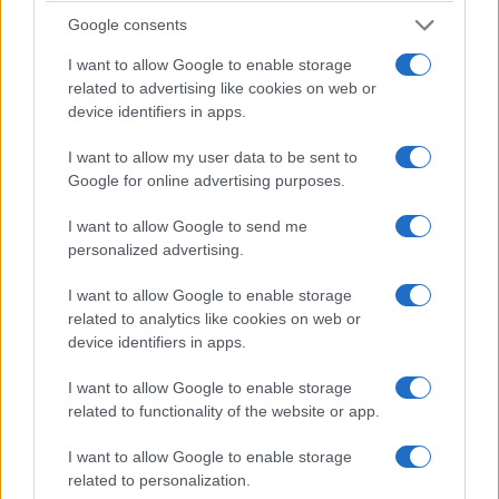
Google consents
I want to allow Google to enable storage
related to advertising like cookies on web or
device identifiers in apps.
ΜΟΥΣΙΚΈΣ ΕΠΙΛΟΓΈΣ
ΑΘΛΗΤΙΚΆ
I want to allow my user data to be sent to
Οι μουσικές επιλογές
Ο Σύλλογος Δρομέων
Google for online advertising purposes.
του e-ptolemeos.gr:
και Οδοιπόρων
AC/DC – Are You
Εορδαίας παρόν στον
I want to allow Google to send me
Ready (1991)
Λασσάνειο Δρόμο
personalized advertising.
Κοζάνης 2026
6 Αυγούστου 2026, 9:00 μμ
I want to allow Google to enable storage
6 Αυγούστου 2026, 8:55 μμ
related to analytics like cookies on web or
device identifiers in apps.
I want to allow Google to enable storage
related to functionality of the website or app.
I want to allow Google to enable storage
ΕΛΛΆΔΑ
ΤΟΠΙΚΉ ΕΠΙΚΑΙΡΌΤΗΤΑ
related to personalization.