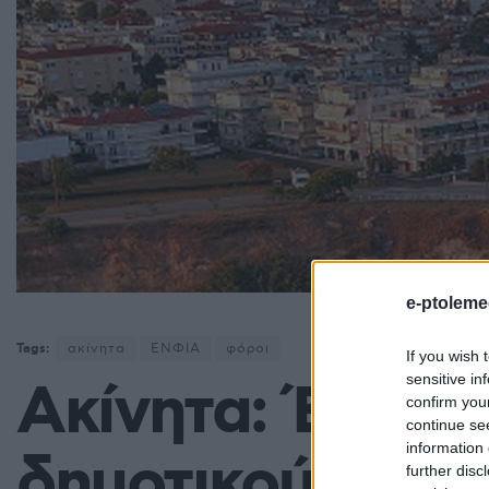
e-ptoleme
Tags:
ακίνητα
ΕΝΦΙΑ
φόροι
If you wish 
sensitive in
Ακίνητα: Έρχετ
confirm you
continue se
information 
δημοτικού τέλου
further disc