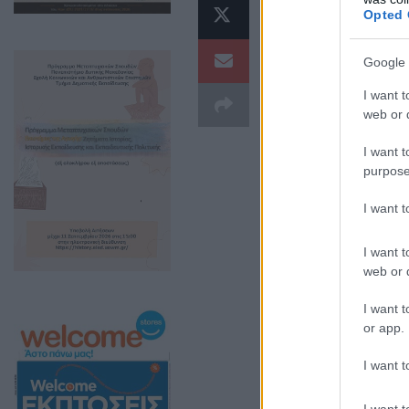
προβλέπετ
Opted 
Αυτοδιοίκ
Google 
καθορίζει
I want t
web or d
Ο νέος «Κώδικα
για τα ακίνητα,
I want t
purpose
I want 
I want t
web or d
I want t
or app.
I want t
I want t