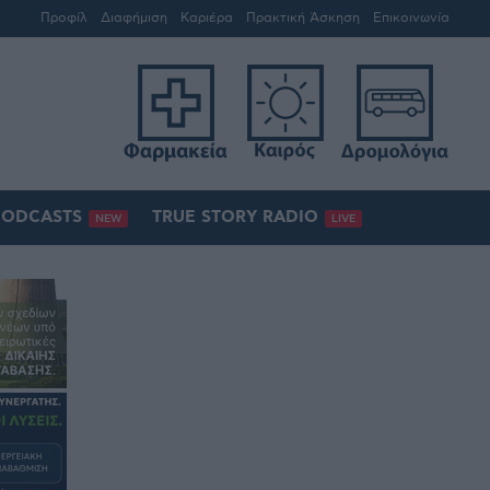
Προφίλ
Διαφήμιση
Καριέρα
Πρακτική Άσκηση
Επικοινωνία
PODCASTS
TRUE STORY RADIO
NEW
LIVE