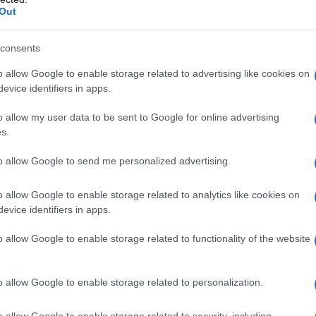
αι στον νέο «Κώδικα Τοπικής
Out
ησης» που θα τεθεί σε διαβούλευ
consents
 τα έσοδα για τους ΟΤΑ
o allow Google to enable storage related to advertising like cookies on
evice identifiers in apps.
ς Τοπικής Αυτοδιοίκησης» προβλέπει ένα νέο δημοτ
 με την ΠΟΜΙΔΑ να κάνει λόγο για ένα νέο ΕΝΦΙΑ.
o allow my user data to be sent to Google for online advertising
s.
to allow Google to send me personalized advertising.
o allow Google to enable storage related to analytics like cookies on
evice identifiers in apps.
o allow Google to enable storage related to functionality of the website
o allow Google to enable storage related to personalization.
o allow Google to enable storage related to security, including