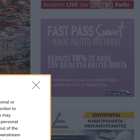
sonal or
ection to
έσω
ou may
 personal
out of the
η
 downstream