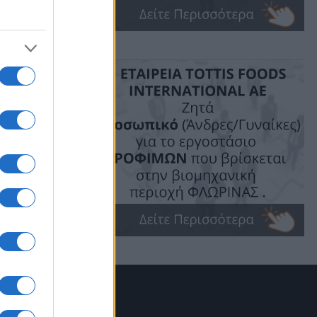
ση και
ικό τέλος