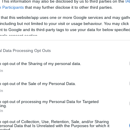
. This information may also be disclosed by us to third parties on the
IA
Participants
that may further disclose it to other third parties.
 that this website/app uses one or more Google services and may gath
including but not limited to your visit or usage behaviour. You may click 
 to Google and its third-party tags to use your data for below specifi
ogle consent section.
Reading T
l Data Processing Opt Outs
News
και μάθετε πρώτοι όλες τις ειδήσε
o opt-out of the Sharing of my personal data.
In
o opt-out of the Sale of my Personal Data.
In
to opt-out of processing my Personal Data for Targeted
ing.
In
μοτικό τέλος για τα ακίνητα
o opt-out of Collection, Use, Retention, Sale, and/or Sharing
ersonal Data that Is Unrelated with the Purposes for which it
lected.