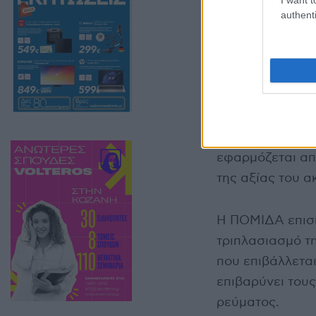
authenti
Εισάγεται το ΤΤ
ΤΑΠ (Τέλος Ακί
(ΦΗΧ).
Σύμφωνα με όσα
Εσωτερικών και 
εφαρμόζεται από
της αξίας του α
Η ΠΟΜΙΔΑ επισημ
τριπλασιασμό τη
που επιβάλλετα
επιβαρύνει του
ρεύματος.