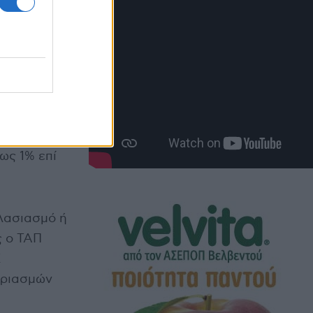
τήσει το
ων Χώρων
υπουργείο
ως 1% επί
πλασιασμό ή
ς ο ΤΑΠ
Χ
αριασμών