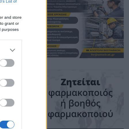
B’s List of
er and store
to grant or
ed purposes
ime: 1 min read
ις!