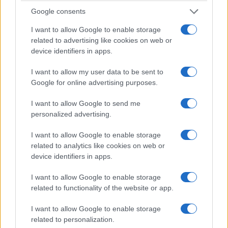
ΤΟΠΙΚΉ ΕΠΙΚΑΙΡΌΤΗΤΑ
ΡΕΠΟΡΤΆΖ
Google consents
Αρχιερατικό
Θέμα μονοπωλίου της
I want to allow Google to enable storage
Συλλείτουργο για τα
ΑΝΚΟ στην
related to advertising like cookies on web or
1.400 χρόνια του
Περιφέρεια Δυτικής
device identifiers in apps.
Ακαθίστου Ύμνου στη
Μακεδονίας θέτουν οι
Βασιλική του Αγίου
σύμβουλοι της
I want to allow my user data to be sent to
Google for online advertising purposes.
Αχιλλίου
μειοψηφίας Κιάνας
και Βόσδου
5 Αυγούστου 2026, 4:00 μμ
I want to allow Google to send me
5 Αυγούστου 2026, 3:30 μμ
personalized advertising.
I want to allow Google to enable storage
related to analytics like cookies on web or
device identifiers in apps.
I want to allow Google to enable storage
related to functionality of the website or app.
I want to allow Google to enable storage
related to personalization.