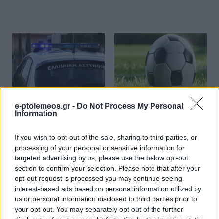
ΑΣΤΥΝΟΜΙΚΌ ΔΕΛΤΊΟ
SPONSORED CONTENT
e-ptolemeos.gr -
Do Not Process My Personal
Σπείρα εξαπάτησε έξι
Μπραν – Απόλλων
Information
ηλικιωμένες σε Πιερία
Λεμεσού: Το όνειρο
και Φλώρινα, πάνω
της League Phase
If you wish to opt-out of the sale, sharing to third parties, or
από 100.000 ευρώ η
5 Αυγούστου 2026, 5:00 μμ
processing of your personal or sensitive information for
λεία τους
targeted advertising by us, please use the below opt-out
section to confirm your selection. Please note that after your
5 Αυγούστου 2026, 5:30 μμ
opt-out request is processed you may continue seeing
interest-based ads based on personal information utilized by
us or personal information disclosed to third parties prior to
your opt-out. You may separately opt-out of the further