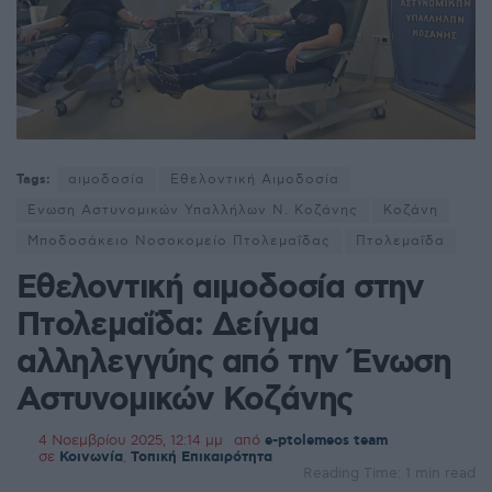
Tags:
αιμοδοσία
Εθελοντική Αιμοδοσία
Ένωση Αστυνομικών Υπαλλήλων Ν. Κοζάνης
Κοζάνη
Μποδοσάκειο Νοσοκομείο Πτολεμαΐδας
Πτολεμαΐδα
Εθελοντική αιμοδοσία στην
Πτολεμαΐδα: Δείγμα
αλληλεγγύης από την Ένωση
Αστυνομικών Κοζάνης
4 Νοεμβρίου 2025, 12:14 μμ
από
e-ptolemeos team
σε
Κοινωνία
,
Τοπική Επικαιρότητα
Reading Time: 1 min read