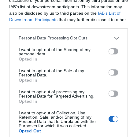
disclosure of your personal information by third parties on the
IAB’s list of downstream participants. This information may
also be disclosed by us to third parties on the
IAB’s List of
ΡΕΠΟΡΤΆΖ
ΤΟΠΙΚΉ ΕΠΙΚΑΙΡΌΤΗΤΑ
Downstream Participants
that may further disclose it to other
third parties.
Ο Μητσοτάκης
Θα απέχει από τα
συναντήθηκε με τον
καθήκοντα του ο
Please note that this website/app uses one or more Google
Personal Data Processing Opt Outs
services and may gather and store information including but
Αγγελούδη: Θα
Μητροπολίτης
not limited to your visit or usage behaviour. You may click to
I want to opt-out of the Sharing of my
έχουμε μία καινούργια
Ειρηναίος λόγω
personal data.
grant or deny consent to Google and its third-party tags to
Opted In
ΔΕΘ το 2030 και έναν
λοίμωξης του
use your data for below specified purposes in below Google
πολύ μεγάλο χώρο
αναπνευστικού
consent section.
I want to opt-out of the Sale of my
πρασίνου στο κέντρο
Personal Data.
5 Αυγούστου 2026, 4:06 μμ
Opted In
της πόλης
5 Αυγούστου 2026, 4:36 μμ
I want to opt-out of processing my
Personal Data for Targeted Advertising.
Opted In
I want to opt-out of Collection, Use,
Retention, Sale, and/or Sharing of my
Personal Data that Is Unrelated with the
Purposes for which it was collected.
Opted Out