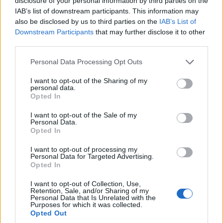
disclosure of your personal information by third parties on the
υποστήριξη αποτελεί αναπόσπαστο κομμάτι της
IAB’s list of downstream participants. This information may
ολιστικής αντιμετώπισης της νόσου και ότι ένα
also be disclosed by us to third parties on the
IAB’s List of
δημόσιο νοσοκομείο μπορεί να καινοτομεί με
Downstream Participants
that may further disclose it to other
third parties.
ανθρωπιά, συνέπεια και μηδενική επιβάρυνση
για τον Έλληνα φορολογούμενο.
Please note that this website/app uses one or more Google
Personal Data Processing Opt Outs
services and may gather and store information including but
not limited to your visit or usage behaviour. You may click to
I want to opt-out of the Sharing of my
Νιώθω ιδιαίτερη τιμή και μεγάλη ευθύνη που
personal data.
grant or deny consent to Google and its third-party tags to
Opted In
μου δόθηκε η ευκαιρία να είμαι ο πρώτος
use your data for below specified purposes in below Google
υγειονομικός κηδεμόνας σκύλου θεραπείας και
consent section.
I want to opt-out of the Sale of my
Personal Data.
ειδικότερα του Ντύλαν!».
Opted In
Πηγή:
https://www.iefimerida.gr
I want to opt-out of processing my
Personal Data for Targeted Advertising.
Opted In
I want to opt-out of Collection, Use,
Σχετικά
Retention, Sale, and/or Sharing of my
Personal Data that Is Unrelated with the
Ο Βαγγέλης, είναι ο
Πώς ένας σκύλος βοηθά
Purposes for which it was collected.
πρώτος σκύλος θεραπείας
ασθενείς με καρκίνο -Μία
Opted Out
για ασθενείς του ΕΣΥ
μέρα στο ογκολογικό με