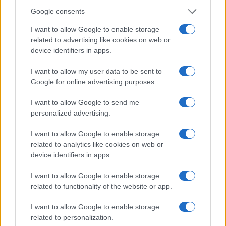
24 Φεβρουαρίου 2025, 8:05
τον Βαγγέλη
Google consents
μμ
24 Ιουλίου 2024, 8:45 πμ
σε "Ελλάδα"
σε "Κοινωνία"
I want to allow Google to enable storage
related to advertising like cookies on web or
Ο Διοικητής του
device identifiers in apps.
Νοσοκομείου Μεταξά μιλά
στην Πίστη Κρυσταλλίδου
I want to allow my user data to be sent to
για την απώλεια του
Google for online advertising purposes.
αδερφού του στο Podcast
“Ημερολόγιο Μάχης”
I want to allow Google to send me
7 Μαΐου 2025, 12:09 μμ
personalized advertising.
σε "Κοινωνία"
I want to allow Google to enable storage
related to analytics like cookies on web or
Ακολουθήστε μας στο
Google News
device identifiers in apps.
και μάθετε πρώτοι όλες τις ειδήσεις!
I want to allow Google to enable storage
related to functionality of the website or app.
I want to allow Google to enable storage
related to personalization.