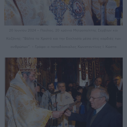
20 Ιουνίου 2024 – Παύλος, 20 χρόνια Μητροπολίτης Σερβίων και
Κοζάνης: ‘’Βάλτε το Χριστό και την Εκκλησία μέσα στις καρδιές των
ανθρώπων’’. – Γράφει ο παπαδάσκαλος Κωνσταντίνος Ι. Κώστα