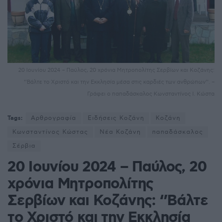
20 Ιουνίου 2024 – Παύλος, 20 χρόνια Μητροπολίτης Σερβίων και Κοζάνης:
‘’Βάλτε το Χριστό και την Εκκλησία μέσα στις καρδιές των ανθρώπων’’. –
Γράφει ο παπαδάσκαλος Κωνσταντίνος Ι. Κώστα
Tags:
Αρθρογραφία
Ειδήσεις Κοζάνη
Κοζάνη
Κωνσταντίνος Κώστας
Νέα Κοζάνη
παπαδάσκαλος
Σέρβια
20 Ιουνίου 2024 – Παύλος, 20
χρόνια Μητροπολίτης
Σερβίων και Κοζάνης: ‘’Βάλτε
το Χριστό και την Εκκλησία