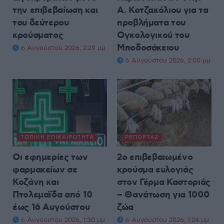
την επιβεβαίωση και
Α. Κοτζακόλιου για τα
του δεύτερου
προβλήματα του
κρούσματος
Ογκολογικού του
Μποδοσάκειου
6 Αυγούστου 2026, 2:29 μμ
6 Αυγούστου 2026, 2:00 μμ
ΤΟΠΙΚΉ ΕΠΙΚΑΙΡΌΤΗΤΑ
ΡΕΠΟΡΤΆΖ
Οι εφημερίες των
2ο επιβεβαιωμένο
φαρμακείων σε
κρούσμα ευλογιάς
Κοζάνη και
στον Γέρμα Καστοριάς
Πτολεμαΐδα από 10
– Θανάτωση για 1000
έως 16 Αυγούστου
ζώα
6 Αυγούστου 2026, 1:30 μμ
6 Αυγούστου 2026, 1:24 μμ