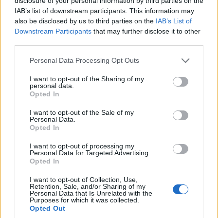
disclosure of your personal information by third parties on the
IAB’s list of downstream participants. This information may
also be disclosed by us to third parties on the
IAB’s List of
Downstream Participants
that may further disclose it to other
third parties.
Please note that this website/app uses one or more Google
Personal Data Processing Opt Outs
services and may gather and store information including but
not limited to your visit or usage behaviour. You may click to
I want to opt-out of the Sharing of my
personal data.
grant or deny consent to Google and its third-party tags to
Opted In
use your data for below specified purposes in below Google
consent section.
I want to opt-out of the Sale of my
Personal Data.
Opted In
I want to opt-out of processing my
Personal Data for Targeted Advertising.
Opted In
I want to opt-out of Collection, Use,
Retention, Sale, and/or Sharing of my
Personal Data that Is Unrelated with the
Purposes for which it was collected.
Opted Out