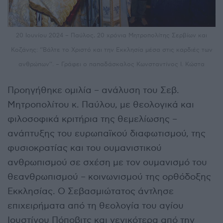
20 Ιουνίου 2024 – Παύλος, 20 χρόνια Μητροπολίτης Σερβίων και
Κοζάνης: ‘’Βάλτε το Χριστό και την Εκκλησία μέσα στις καρδιές των
ανθρώπων’’. – Γράφει ο παπαδάσκαλος Κωνσταντίνος Ι. Κώστα
Προηγήθηκε ομιλία – ανάλυση του Σεβ.
Μητροπολίτου κ. Παύλου, με θεολογικά και
φιλοσοφικά κριτήρια της θεμελίωσης –
ανάπτυξης του ευρωπαϊκού διαφωτισμού, της
φυσιοκρατίας και του ουμανιστικού
ανθρωπισμού σε σχέση με τον ουμανισμό του
θεανθρωπισμού – κοινωνισμού της ορθόδοξης
Εκκλησίας. Ο Σεβασμιώτατος άντλησε
επιχειρήματα από τη θεολογία του αγίου
Ιουστίνου Πόποβιτς και γενικότερα από την