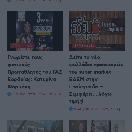
5 Αυγούστου 2026, 9:00 μμ
ΑΘΛΗΤΙΚΆ
ΠΡΟΤΆΣΕΙΣ
Γνωρίστε τους
Δείτε το νέο
φετινούς
φυλλάδιο προσφορών
Πρωταθλητές του ΓΑΣ
του super market
Εορδαίας: Κατερίνα
ΕΔΕΜ στην
Φαρμάκη
Πτολεμαΐδα –
Συμφέρει… λόγω
5 Αυγούστου 2026, 8:02 μμ
τιμής!
5 Αυγούστου 2026, 7:38 μμ