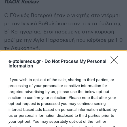
ΠΑΟΚ Κοίλων
Ο Εθνικός Βατερού ήταν ο νικητής στο ντέρμπι
με τον Ιωνικό Βαθυλάκου στον πρώτο όμιλο της
Β΄ Κατηγορίας. Έτσι παρέμεινε στην κορυφή
μαζί με την Αγία Παρασκευή που κέρδισε με 1-0
τν Λευκοπηγή.
Στον 2ο ο ΠΑΟΚ Κοίλων κέρδισε με 5-2 το
e-ptolemeos.gr -
Do Not Process My Personal
Βέρμιο Καρυοχωρίου και συνεχίζει να οδηγεί
Information
την κούρσα 2 βαθμούς μπροστά από την
If you wish to opt-out of the sale, sharing to third parties, or
Άρδασσα που υπέταξε με 2-0 την Μαυροπηγή.
processing of your personal or sensitive information for
targeted advertising by us, please use the below opt-out
Τα αποτελέσματα:
section to confirm your selection. Please note that after your
opt-out request is processed you may continue seeing
A΄ Όμιλος
interest-based ads based on personal information utilized by
us or personal information disclosed to third parties prior to
Α.Ε. Άνω Κώμης ΑΟ Τρανοβάλτου 3 0
your opt-out. You may separately opt-out of the further