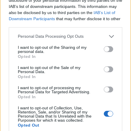
disclosure of your personal information by third parties on the
Εθνικός Βατερού Ιωνικός Βαθυλάκου 2 0
IAB’s list of downstream participants. This information may
ΜΑΠΣ Αγίας Παρασκευής Μ. Αλ. Λευκοπηγής 1
also be disclosed by us to third parties on the
IAB’s List of
Downstream Participants
that may further disclose it to other
0
third parties.
Κοζάνη 2004 ΑΕ Κρανιδίων 1 0
Please note that this website/app uses one or more Google
Κένταυρος Πρωτοχωρίου Αναγέννηση
Personal Data Processing Opt Outs
services and may gather and store information including but
Λιβαδερού 1 3
not limited to your visit or usage behaviour. You may click to
I want to opt-out of the Sharing of my
personal data.
Ερμής Πλατανορέμματος Δόξα Ροδιανής 1 2
grant or deny consent to Google and its third-party tags to
Opted In
use your data for below specified purposes in below Google
Έλατος Ελάτης Τιτάν Σερβίων 1 1
consent section.
I want to opt-out of the Sale of my
Personal Data.
Η βαθμολογία
Opted In
1. Εθνικός Βατερού 19 4 13
I want to opt-out of processing my
Personal Data for Targeted Advertising.
2. ΜΑΠΣ Αγίας Παρασκευής 10 5 13
Opted In
3. Ιωνικός Βαθυλάκου 6 5 10
I want to opt-out of Collection, Use,
4. Α.Ε. Άνω Κώμης 6 3 8
Retention, Sale, and/or Sharing of my
Personal Data that Is Unrelated with the
5. Τιτάν Σερβίων 8 5 7
Purposes for which it was collected.
Opted Out
6. Κοζάνη 2004 6 8 7