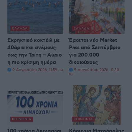
ΕΛΛΆΔΑ
ΕΛΛΆΔΑ
Εκρηκτικό κοκτέιλ με
Έρχεται νέο Market
40άρια και ανέμους
Pass από Σεπτέμβριο
έως την Τρίτη – Αύριο
για 200.000
η πιο κρίσιμη ημέρα
δικαιούχους
9 Αυγούστου 2026, 11:59 πμ
9 Αυγούστου 2026, 11:30
πμ
ΚΟΙΝΩΝΊΑ
ΚΟΙΝΩΝΊΑ
100 χρόνια Λιμνοχώρι
Κήρυγμα Μητρόπολης