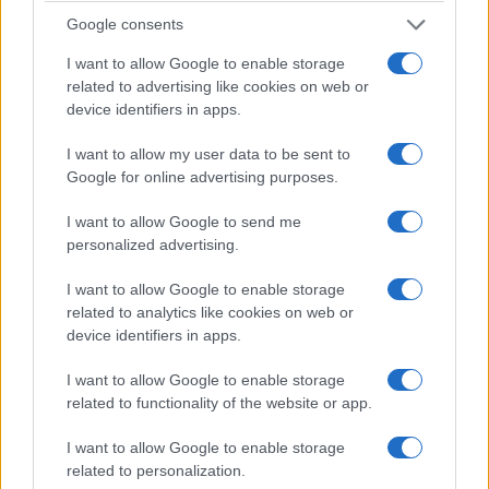
7. Μ. Αλ. Λευκοπηγής 6 6 6
Google consents
8. Ερμής Πλατανορέμματος 9 7 5
I want to allow Google to enable storage
9. Έλατος Ελάτης 5 5 5
related to advertising like cookies on web or
device identifiers in apps.
10. Αναγέννηση Λιβαδερού 7 8 4
11. Κένταυρος Πρωτοχωρίου 5 9 4
I want to allow my user data to be sent to
12. Δόξα Ροδιανής 6 14 4
Google for online advertising purposes.
13. ΑΟ Τρανοβάλτου 6 13 3
I want to allow Google to send me
14. ΑΕ Κρανιδίων 3 10 2
personalized advertising.
Β΄ Όμιλος
I want to allow Google to enable storage
related to analytics like cookies on web or
ΑΣ Ποντοκώμης Κεραυνός Πετρανών 1 2
device identifiers in apps.
Πολυνίκης Δόξα Μικροκάστρου 5 2
I want to allow Google to enable storage
ΠΑΟΚ Κοίλων Βέρμιο Καρυοχωρίου 5 2
related to functionality of the website or app.
Ηρακλής Κρυόβρυσης ΕΑΣ Ανθότοπος 5 1
Μέγας Αλέξανδρος Άρδασσας Άρης
I want to allow Google to enable storage
related to personalization.
Μαυροπηγής 2 0