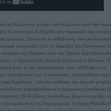
όσυνη Δέηση εις μνήμη των θυμάτων, από τον Αρχι
ίας Αυγουστίνο Αυξωνίδη και παρουσία των εκπρ
και φορέων , ξεκίνησε η εκδήλωση, ενώ ακολούθη
οσιακά τραγούδια από τη Χορωδία του Ποντιακού 
 ιστορικό της Ημέρας από τον Παύλο Ταγτεβερενίδη
νων, η τήρηση Ενός Λεπτού Σιγής και ο Εθνικός Ύ
νητική ήταν η όλη διοργάνωση, που ταξίδεψε τους
υς στο χρονικό της Γενοκτονίας. Ακολούθησε πορε
τημα Εορδαίας , για την επίδοση του κοινού ψηφίσ
ν εκδήλωση παραβρέθηκαν ο Δήμαρχος Εορδαίας Π
Βουλευτές ΠΕ Κοζάνης Ευστάθιος Κωνσταντινίδης κ
, ο Εκπρόσωπος της Περιφέρειας Δυτικής Μακεδον
ρχη Κωνσταντίνος Βύζας, η Πρόεδρος της Κοινότητ