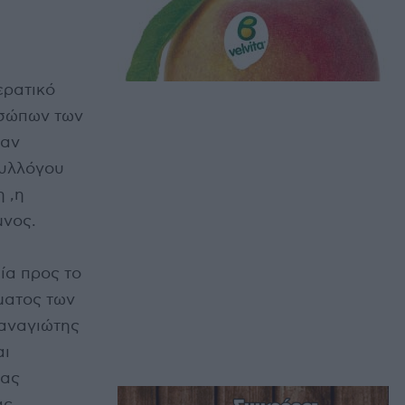
ερατικό
οσώπων των
σαν
Συλλόγου
 ,η
μνος.
ία προς το
ματος των
αναγιώτης
αι
ίας
ας