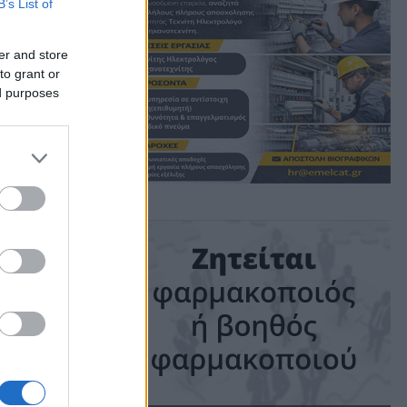
B’s List of
νή
er and store
to grant or
ed purposes
ς
me: 8 mins read
ις!