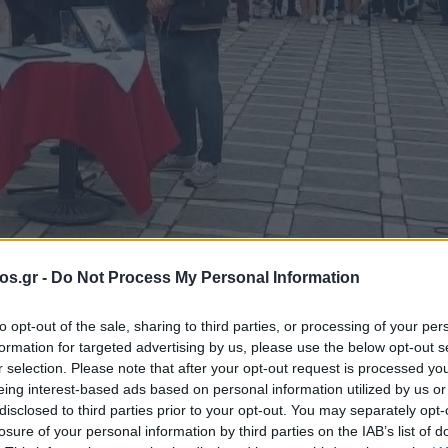
os.gr -
Do Not Process My Personal Information
 Γενοκτονία
Πτολεμαΐδα
to opt-out of the sale, sharing to third parties, or processing of your per
formation for targeted advertising by us, please use the below opt-out s
 μνήμες για τις
r selection. Please note that after your opt-out request is processed y
eing interest-based ads based on personal information utilized by us or
disclosed to third parties prior to your opt-out. You may separately opt-
του αφανισμού τ
losure of your personal information by third parties on the IAB’s list of