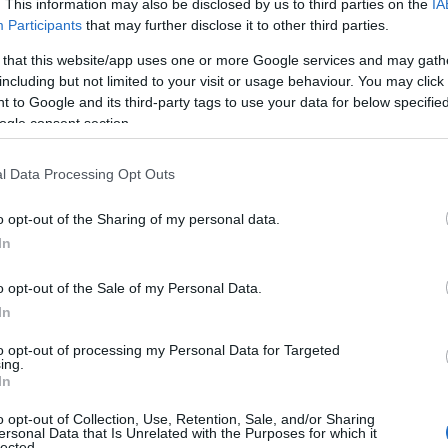
. This information may also be disclosed by us to third parties on the
IA
Participants
that may further disclose it to other third parties.
νισμού, στην κοι
 that this website/app uses one or more Google services and may gath
including but not limited to your visit or usage behaviour. You may click 
Συλλόγων της
 to Google and its third-party tags to use your data for below specifi
ogle consent section.
πορτάζ της Κούλα
l Data Processing Opt Outs
o opt-out of the Sharing of my personal data.
In
o opt-out of the Sale of my Personal Data.
In
Ρεπορτάζ
,
ΤΑ ΣΗΜΑΝΤΙΚΟΤΕΡΑ
,
Τοπική Επικαιρότητα
Reading Ti
to opt-out of processing my Personal Data for Targeted
ing.
News
και μάθετε πρώτοι όλες τις ειδήσε
In
o opt-out of Collection, Use, Retention, Sale, and/or Sharing
ersonal Data that Is Unrelated with the Purposes for which it
lected.