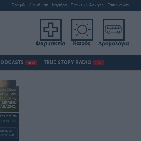
Προφίλ
Διαφήμιση
Καριέρα
Πρακτική Άσκηση
Επικοινωνία
PODCASTS
TRUE STORY RADIO
NEW
LIVE