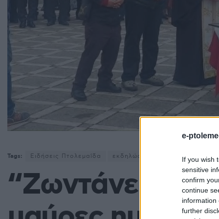
e-ptoleme
Tags:
Ειδήσεις Πτολεμαΐδα
εκδηλώσεις μνήμης
Ποντιακή
If you wish 
sensitive in
“Ζωντάνεψαν” οι
confirm you
continue se
information 
μαύρες ημέρες 
further disc