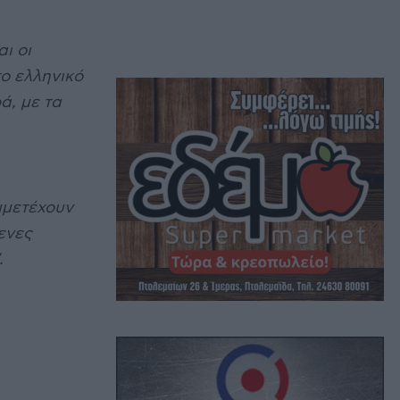
ι οι
το ελληνικό
ά, με τα
μμετέχουν
ενες
.