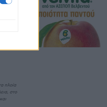
α πλοία
εια, στο
και