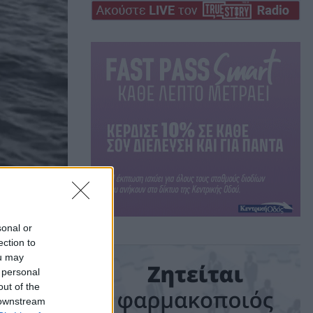
sonal or
ection to
ou may
»:
 personal
out of the
 downstream