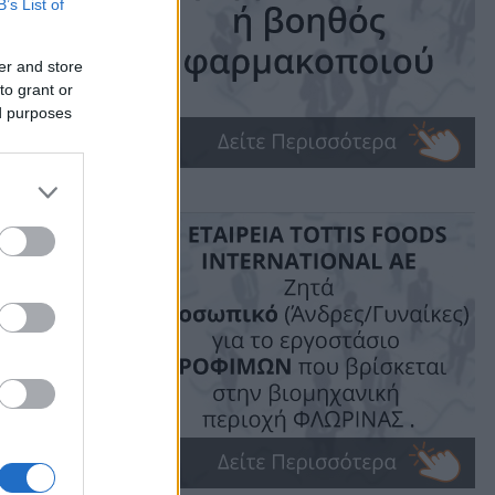
B’s List of
er and store
to grant or
ed purposes
ime: 1 min read
ις!