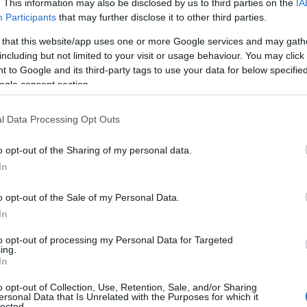
α τους οι 27
. This information may also be disclosed by us to third parties on the
IA
Participants
that may further disclose it to other third parties.
υτούς και η Π.
 that this website/app uses one or more Google services and may gath
including but not limited to your visit or usage behaviour. You may click 
 to Google and its third-party tags to use your data for below specifi
ogle consent section.
l Data Processing Opt Outs
o opt-out of the Sharing of my personal data.
ολιτική
Reading T
In
News
και μάθετε πρώτοι όλες τις ειδήσε
o opt-out of the Sale of my Personal Data.
In
to opt-out of processing my Personal Data for Targeted
ing.
In
o opt-out of Collection, Use, Retention, Sale, and/or Sharing
ersonal Data that Is Unrelated with the Purposes for which it
lected.