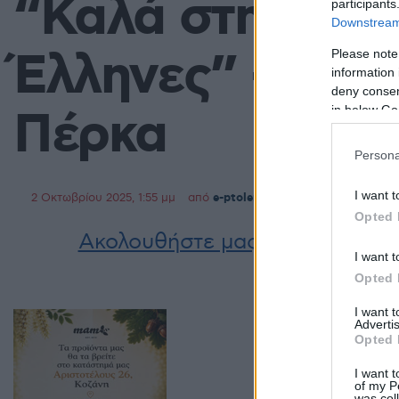
“Καλά στην υγεί
participants
Downstream 
Έλληνες” – Σε α
Please note
information 
deny consent
Πέρκα
in below Go
Persona
I want t
2 Οκτωβρίου 2025, 1:55 μμ
από
e-ptolemeos team
σε
Ελλάδα
,
Π
Opted 
Ακολουθήστε μας στο
Google 
I want t
Opted 
I want 
Advertis
Opted 
I want t
of my P
was col