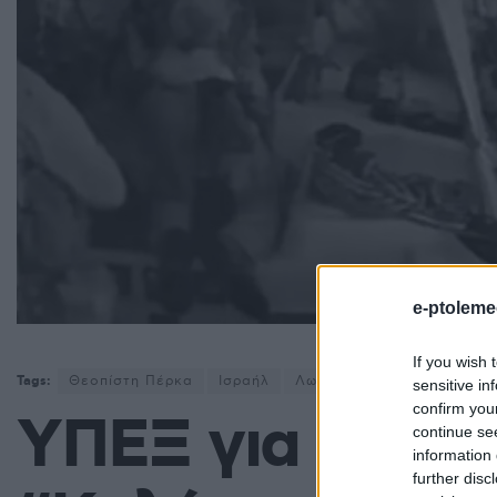
e-ptoleme
If you wish 
Tags:
Θεοπίστη Πέρκα
Ισραήλ
Λωρίδα της Γάζας
Πόλε
sensitive in
confirm you
ΥΠΕΞ για «Globa
continue se
information 
further disc