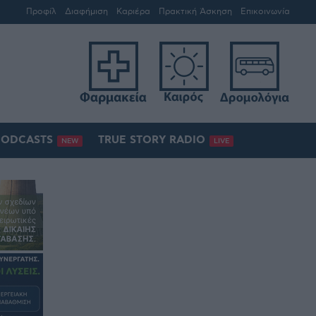
Προφίλ
Διαφήμιση
Καριέρα
Πρακτική Άσκηση
Επικοινωνία
PODCASTS
TRUE STORY RADIO
NEW
LIVE