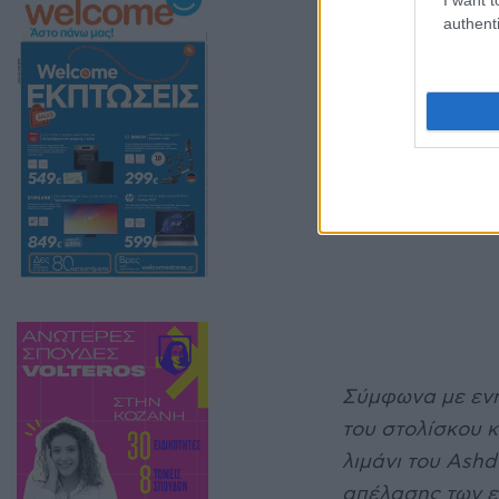
τους.
authenti
Σύμφωνα με ενη
του στολίσκου 
λιμάνι του Ash
απέλασης των ε