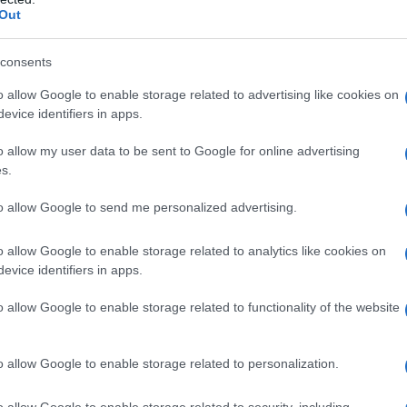
Out
νωσή του το Υπουργείο Εξωτερικ
consents
ειώνει πως οι 27 Έλληνες που
o allow Google to enable storage related to advertising like cookies on
evice identifiers in apps.
υν στην αποστολή στολίσκου με
η τη Γάζα (μέσα σε αυτούς και η
o allow my user data to be sent to Google for online advertising
s.
 Νέας Αριστεράς Πέτη Πέρκα), εί
to allow Google to send me personalized advertising.
υγεία τους, τονίζοντας τα εξής:
o allow Google to enable storage related to analytics like cookies on
evice identifiers in apps.
Κατάληψη στα πλοία March to Gaza από τον Ισραηλινό στρατό 
υς συλληφθέντες (Βίντεο)
o allow Google to enable storage related to functionality of the website
 που συμμετέχουν στην αποστολή του στολίσκου «Gl
o allow Google to enable storage related to personalization.
, με κατεύθυνση προς την εμπόλεμη περιοχή της Γάζ
 τους και δεν προκύπτει ότι υπήρξε άσκηση βίας σ
o allow Google to enable storage related to security, including