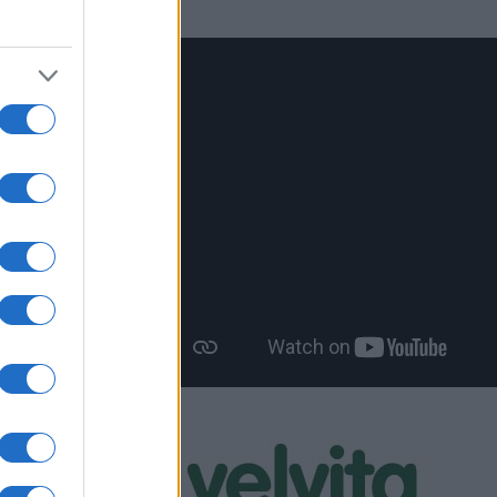
ών της
ναι
– Η Πέτη
obal
ας, είναι
ε βάρος