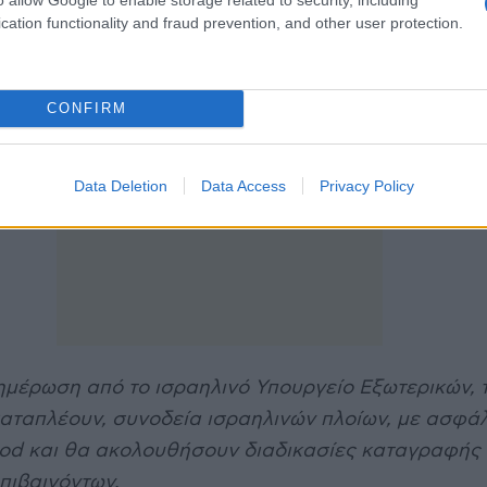
cation functionality and fraud prevention, and other user protection.
CONFIRM
Data Deletion
Data Access
Privacy Policy
μέρωση από το ισραηλινό Υπουργείο Εξωτερικών, τ
καταπλέουν, συνοδεία ισραηλινών πλοίων, με ασφάλ
dod και θα ακολουθήσουν διαδικασίες καταγραφής 
πιβαινόντων.