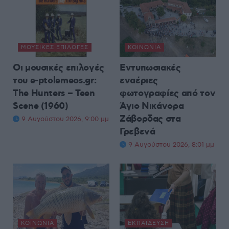
ΜΟΥΣΙΚΈΣ ΕΠΙΛΟΓΈΣ
ΚΟΙΝΩΝΊΑ
Οι μουσικές επιλογές
Εντυπωσιακές
του e-ptolemeos.gr:
εναέριες
The Hunters – Teen
φωτογραφίες από τον
Scene (1960)
Άγιο Νικάνορα
Ζάβορδας στα
9 Αυγούστου 2026, 9:00 μμ
Γρεβενά
9 Αυγούστου 2026, 8:01 μμ
ΚΟΙΝΩΝΊΑ
ΕΚΠΑΊΔΕΥΣΗ