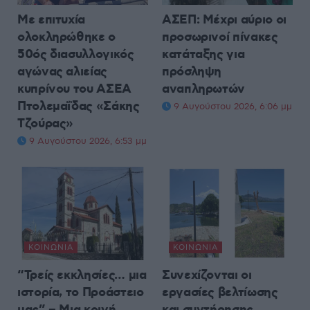
Με επιτυχία
ΑΣΕΠ: Μέχρι αύριο οι
ολοκληρώθηκε ο
προσωρινοί πίνακες
50ός διασυλλογικός
κατάταξης για
αγώνας αλιείας
πρόσληψη
κυπρίνου του ΑΣΕΑ
αναπληρωτών
Πτολεμαΐδας «Σάκης
9 Αυγούστου 2026, 6:06 μμ
Τζούρας»
9 Αυγούστου 2026, 6:53 μμ
ΚΟΙΝΩΝΊΑ
ΚΟΙΝΩΝΊΑ
“Τρείς εκκλησίες… μια
Συνεχίζονται οι
ιστορία, το Προάστειο
εργασίες βελτίωσης
μας” – Μια κοινή
και συντήρησης