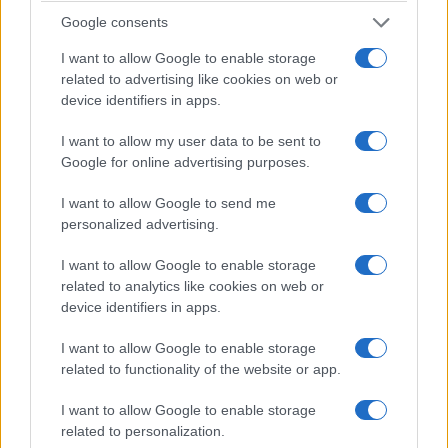
Βάλια Κάλντα – Καίει σε
πυρκαγιά στον Εθνικό
Google consents
απόκρημνο, δύσβατο
Δρυμό της Βάλια Κάλντα
σημείο (video)
22 Αυγούστου 2025, 9:30 πμ
I want to allow Google to enable storage
22 Αυγούστου 2025, 6:15 μμ
σε "Κοινωνία"
related to advertising like cookies on web or
σε "Κοινωνία"
device identifiers in apps.
Δείτε βίντεο από τη φωτιά
I want to allow my user data to be sent to
που κατακαίει τον Εθνικό
Google for online advertising purposes.
Δρυμό της Βάλια Κάλντα
στα Γρεβενά
22 Αυγούστου 2025, 11:49 πμ
I want to allow Google to send me
σε "Κοινωνία"
personalized advertising.
I want to allow Google to enable storage
related to analytics like cookies on web or
Ακολουθήστε μας στο
Google News
device identifiers in apps.
και μάθετε πρώτοι όλες τις ειδήσεις!
I want to allow Google to enable storage
related to functionality of the website or app.
I want to allow Google to enable storage
related to personalization.