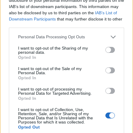
disclosure of your personal information by third parties on the
IAB’s list of downstream participants. This information may
also be disclosed by us to third parties on the
IAB’s List of
Downstream Participants
that may further disclose it to other
third parties.
Please note that this website/app uses one or more Google
Personal Data Processing Opt Outs
services and may gather and store information including but
not limited to your visit or usage behaviour. You may click to
I want to opt-out of the Sharing of my
personal data.
grant or deny consent to Google and its third-party tags to
Opted In
use your data for below specified purposes in below Google
consent section.
I want to opt-out of the Sale of my
Personal Data.
Opted In
I want to opt-out of processing my
Personal Data for Targeted Advertising.
Opted In
epirusgate.gr
πηγή:
I want to opt-out of Collection, Use,
Retention, Sale, and/or Sharing of my
Personal Data that Is Unrelated with the
Σχετικά
Purposes for which it was collected.
Opted Out
Υπό έλεγχο η φωτιά στη
Γρεβενά: Σε εξέλιξη η