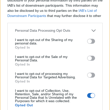
disclosure of your personal information by third parties on the
εκπροσωπούν την
the Time (1976)
IAB’s list of downstream participants. This information may
Κοζάνη στο 27ο
7 Αυγούστου 2026, 9:00 μμ
also be disclosed by us to third parties on the
IAB’s List of
Διεθνές Φεστιβάλ
Downstream Participants
that may further disclose it to other
Νεανικών Ορχηστρών
third parties.
7 Αυγούστου 2026, 9:30 μμ
Please note that this website/app uses one or more Google
Personal Data Processing Opt Outs
services and may gather and store information including but
not limited to your visit or usage behaviour. You may click to
I want to opt-out of the Sharing of my
personal data.
grant or deny consent to Google and its third-party tags to
Opted In
use your data for below specified purposes in below Google
consent section.
I want to opt-out of the Sale of my
Personal Data.
Opted In
ΚΟΙΝΩΝΊΑ
ΑΣΤΥΝΟΜΙΚΌ ΔΕΛΤΊΟ
7 Αυγούστου 2026, 8:31 μμ
I want to opt-out of processing my
Καστοριά: 20χρονη
Personal Data for Targeted Advertising.
κατάλαβε ότι πήγε να
Opted In
πέσει θύμα
I want to opt-out of Collection, Use,
τηλεφωνικής απάτης
Retention, Sale, and/or Sharing of my
Personal Data that Is Unrelated with the
και ενημέρωσε την
Purposes for which it was collected.
Αστυνομία – Πιάσανε
Opted Out