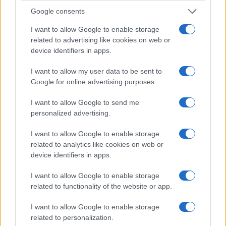
επ’ αυτοφώρω τους
Google consents
δράστες
7 Αυγούστου 2026, 8:03 μμ
I want to allow Google to enable storage
related to advertising like cookies on web or
device identifiers in apps.
I want to allow my user data to be sent to
Google for online advertising purposes.
I want to allow Google to send me
ΚΟΙΝΩΝΊΑ
ΚΟΙΝΩΝΊΑ
personalized advertising.
Την Κυριακή 16
Φωτιά έξω από την
I want to allow Google to enable storage
Αυγούστου η τελετή
Κοζάνη – Άμεση
related to analytics like cookies on web or
παράδοσης του
κινητοποίηση της
device identifiers in apps.
Γηροκομείου
Πυροσβεστικής
Τσοτυλίου
Υπηρεσίας
I want to allow Google to enable storage
related to functionality of the website or app.
7 Αυγούστου 2026, 7:31 μμ
7 Αυγούστου 2026, 7:00 μμ
I want to allow Google to enable storage
related to personalization.