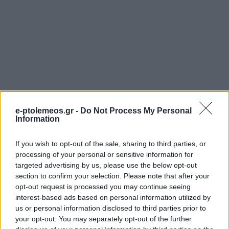
e-ptolemeos.gr -
Do Not Process My Personal
Information
If you wish to opt-out of the sale, sharing to third parties, or
processing of your personal or sensitive information for
ΠΟΛΙΤΙΣΜΌΣ
ΜΟΥΣΙΚΈΣ ΕΠΙΛΟΓΈΣ
targeted advertising by us, please use the below opt-out
section to confirm your selection. Please note that after your
Η Φιλαρμονική
Οι μουσικές επιλογές
opt-out request is processed you may continue seeing
«Πανδώρα» και ο
του e-ptolemeos.gr:
interest-based ads based on personal information utilized by
Σύνδεσμος
Jimmy James & The
us or personal information disclosed to third parties prior to
your opt-out. You may separately opt-out of the further
Γραμμάτων & Τεχνών
Vagabonds – Now Is