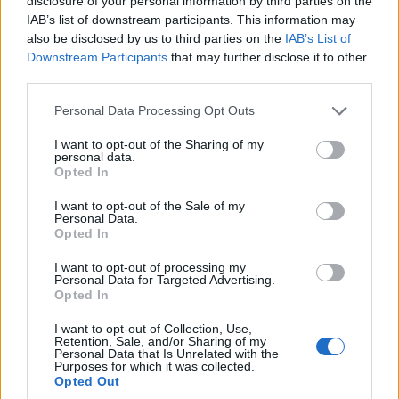
disclosure of your personal information by third parties on the
IAB’s list of downstream participants. This information may
also be disclosed by us to third parties on the
IAB’s List of
Downstream Participants
that may further disclose it to other
third parties.
Please note that this website/app uses one or more Google
Personal Data Processing Opt Outs
services and may gather and store information including but
not limited to your visit or usage behaviour. You may click to
I want to opt-out of the Sharing of my
personal data.
grant or deny consent to Google and its third-party tags to
Opted In
use your data for below specified purposes in below Google
consent section.
I want to opt-out of the Sale of my
Personal Data.
Opted In
I want to opt-out of processing my
Personal Data for Targeted Advertising.
Opted In
I want to opt-out of Collection, Use,
Retention, Sale, and/or Sharing of my
Personal Data that Is Unrelated with the
Purposes for which it was collected.
Opted Out