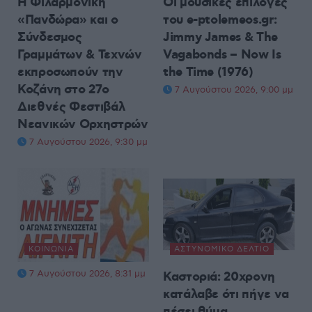
Η Φιλαρμονική
Οι μουσικές επιλογές
«Πανδώρα» και ο
του e-ptolemeos.gr:
Σύνδεσμος
Jimmy James & The
Γραμμάτων & Τεχνών
Vagabonds – Now Is
εκπροσωπούν την
the Time (1976)
Κοζάνη στο 27ο
7 Αυγούστου 2026, 9:00 μμ
Διεθνές Φεστιβάλ
Νεανικών Ορχηστρών
7 Αυγούστου 2026, 9:30 μμ
ΚΟΙΝΩΝΊΑ
ΑΣΤΥΝΟΜΙΚΌ ΔΕΛΤΊΟ
7 Αυγούστου 2026, 8:31 μμ
Καστοριά: 20χρονη
κατάλαβε ότι πήγε να
πέσει θύμα