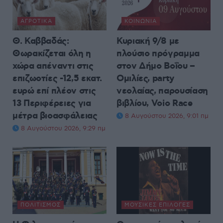
ΑΓΡΟΤΙΚΆ
ΚΟΙΝΩΝΊΑ
Θ. Καββαδάς:
Κυριακή 9/8 με
Θωρακίζεται όλη η
πλούσιο πρόγραμμα
χώρα απέναντι στις
στον Δήμο Βοΐου –
επιζωοτίες -12,5 εκατ.
Ομιλίες, party
ευρώ επί πλέον στις
νεολαίας, παρουσίαση
13 Περιφέρειες για
βιβλίου, Voio Race
μέτρα βιοασφάλειας
8 Αυγούστου 2026, 9:01 πμ
8 Αυγούστου 2026, 9:29 πμ
ΠΟΛΙΤΙΣΜΌΣ
ΜΟΥΣΙΚΈΣ ΕΠΙΛΟΓΈΣ