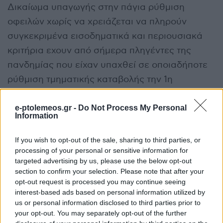
Δικαίωμα υπαγωγής στην πάγια ρύθμιση
οφειλών χωρίς να χρειάζεται να πληρούν
συγκεκριμένα εισοδηματικά και περιουσιακά
κριτήρια εχουν από σήμερα πληγέντες της
πανδημίας που είχαν υπαχθεί σε οποιαδήποτε
ρύθμιση τμηματικής καταβολής την 1η
Ιανουαρίου 2019 και την απώλεσαν στη
συνέχεια. Αντίθετα, για όλους τους υπόλοιπους
e-ptolemeos.gr -
Do Not Process My Personal
Information
οφειλέτες η σχετική δυνατότητα μετατίθεται
για την 1η Οκτωβρίου αφού καθοριστούν τα
If you wish to opt-out of the sale, sharing to third parties, or
processing of your personal or sensitive information for
εισοδηματικά και περιουσιακά κριτήρια για την
targeted advertising by us, please use the below opt-out
υπαγωγή των οφειλών στη ρύθμιση.
section to confirm your selection. Please note that after your
opt-out request is processed you may continue seeing
Η δυνατότητα υπαγωγής στην πάγια ρύθμιση
interest-based ads based on personal information utilized by
us or personal information disclosed to third parties prior to
ισχύει :
your opt-out. You may separately opt-out of the further