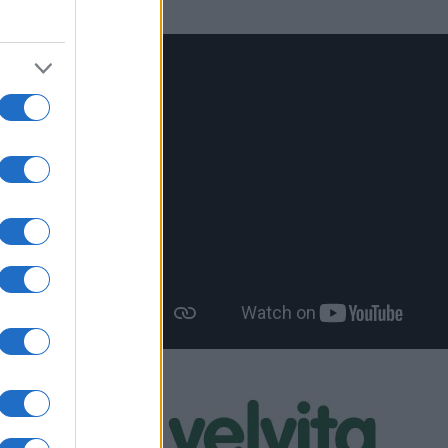
ύν στην