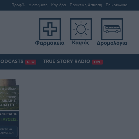
Προφίλ
Διαφήμιση
Καριέρα
Πρακτική Άσκηση
Επικοινωνία
PODCASTS
TRUE STORY RADIO
NEW
LIVE