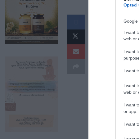
Opted 
Για την Εθνική 
Google 
πόλη της Κοζάν
I want t
web or d
I want t
purpose
I want 
I want t
web or d
I want t
or app.
I want t
Παρασκευή 24 Μ
I want t