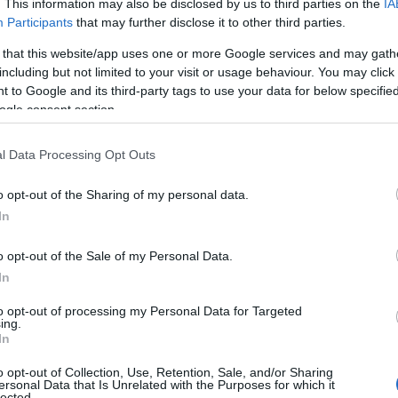
. This information may also be disclosed by us to third parties on the
IA
Participants
that may further disclose it to other third parties.
ετείου 25ης Μαρτ
 that this website/app uses one or more Google services and may gath
including but not limited to your visit or usage behaviour. You may click 
ριφέρεια Δυτική
 to Google and its third-party tags to use your data for below specifi
ogle consent section.
l Data Processing Opt Outs
o opt-out of the Sharing of my personal data.
In
Προσεχείς Εκδηλώσεις
,
Τοπική Επικαιρότητα
Reading T
o opt-out of the Sale of my Personal Data.
News
και μάθετε πρώτοι όλες τις ειδήσε
In
to opt-out of processing my Personal Data for Targeted
ing.
In
o opt-out of Collection, Use, Retention, Sale, and/or Sharing
ersonal Data that Is Unrelated with the Purposes for which it
lected.