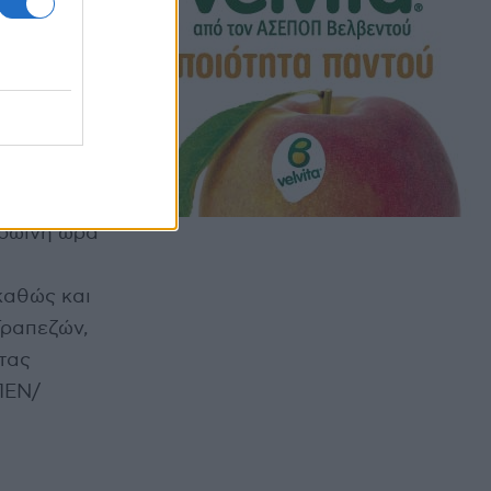
εσίες, τα
δηγούς,
γούμενων
πρωινή ώρα
καθώς και
Τραπεζών,
τας
ΠΕΝ/