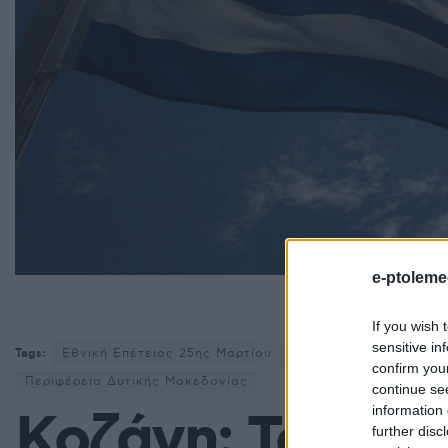
e-ptoleme
Το
If you wish 
sensitive in
Tags:
Εθνική Επέτειος 25ης Μαρτίου
Ειδήσεις Κοζάνη
Ε
confirm you
Περιφέρεια Δυτικής Μακεδονίας
continue se
information 
Κοζάνη: Το πρό
further disc