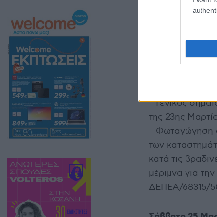
authenti
– Ομιλίες σε ει
Ν.Π.Δ.Δ. κτλ.
– 12:30 μ.μ.: Α
στην Κεντρική 
δασκάλους, καθ
εκδηλώσεων.
– Γενικός σημαι
της 23ης Μαρτίο
– Φωταγώγηση ό
των καταστημάτω
κατά τις βραδιν
μέριμνα για την
ΔΕΠΕΑ/68315/502
Σάββατο 25 Μαρ