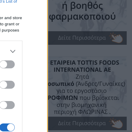
B’s List of
ίου
er and store
to grant or
ς
ed purposes
ime: 1 min read
ις!