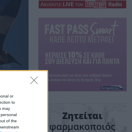
υτικής Μακεδονίας
sonal or
ection to
ou may
 personal
out of the
ού
 downstream