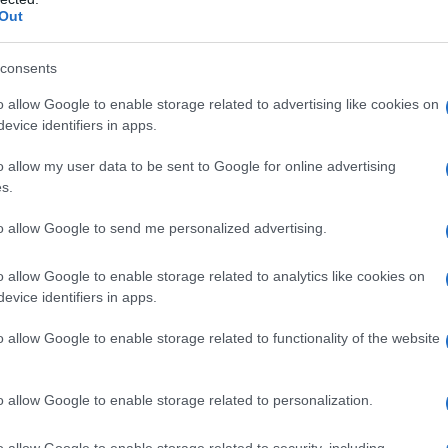
Out
Επέτειο της 25ης Μαρτίου 1821, θα πραγματοποιηθο
consents
ης οι παρακάτω εορταστικές εκδηλώσεις:
o allow Google to enable storage related to advertising like cookies on
evice identifiers in apps.
o allow my user data to be sent to Google for online advertising
s.
to allow Google to send me personalized advertising.
o allow Google to enable storage related to analytics like cookies on
evice identifiers in apps.
o allow Google to enable storage related to functionality of the website
o allow Google to enable storage related to personalization.
αρτίου 2023
o allow Google to enable storage related to security, including