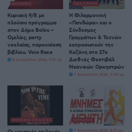
ΚΟΙΝΩΝΊΑ
ΠΟΛΙΤΙΣΜΌΣ
Κυριακή 9/8 με
Η Φιλαρμονική
πλούσιο πρόγραμμα
«Πανδώρα» και ο
στον Δήμο Βοΐου –
Σύνδεσμος
Ομιλίες, party
Γραμμάτων & Τεχνών
νεολαίας, παρουσίαση
εκπροσωπούν την
βιβλίου, Voio Race
Κοζάνη στο 27ο
Διεθνές Φεστιβάλ
8 Αυγούστου 2026, 9:01 πμ
Νεανικών Ορχηστρών
7 Αυγούστου 2026, 9:30 μμ
ΜΟΥΣΙΚΈΣ ΕΠΙΛΟΓΈΣ
ΚΟΙΝΩΝΊΑ
7 Αυγούστου 2026, 8:31 μμ
Οι μουσικές επιλογές