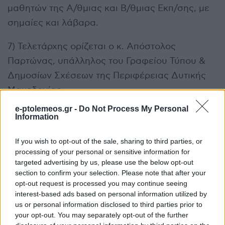
μαθητών της Α/θμιας και Β/θμιας Εκπ/σης, με
σημαίες και λάβαρα.
7) Τελετάρχης ορίζεται ο κ. Απόστολος
Παρτώνας, υπάλληλος του Γραφείου Τύπου &
Δημοσίων Σχέσεων της Περιφέρειας Δυτικής
Μακεδονίας
e-ptolemeos.gr -
Do Not Process My Personal
8) Στις παραπάνω εκδηλώσεις προσκαλούνται
Information
οι τοπικές Αρχές, καθώς και όλοι οι Πολίτες.
If you wish to opt-out of the sale, sharing to third parties, or
processing of your personal or sensitive information for
targeted advertising by us, please use the below opt-out
Σχετικά
section to confirm your selection. Please note that after your
Κοζάνη: Εκδηλώσεις
Κοζάνη: Πρόγραμμα
opt-out request is processed you may continue seeing
μνήμης για τη Γενοκτονία
εκδηλώσεων μνήμης της
interest-based ads based on personal information utilized by
των Ελλήνων της Μικράς
γενοκτονίας των Ελλήνων
us or personal information disclosed to third parties prior to
Ασίας (Φωτογραφίες)
της Μικράς Ασίας από το
your opt-out. You may separately opt-out of the further
14 Σεπτεμβρίου 2025, 2:00 μμ
Τουρκικό Κράτος