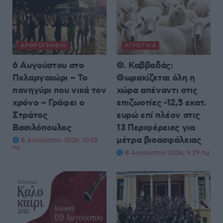
ΑΡΘΡΟΓΡΑΦΊΑ
ΑΓΡΟΤΙΚΆ
6 Αυγούστου στο
Θ. Καββαδάς:
Πελαργοχώρι – Το
Θωρακίζεται όλη η
πανηγύρι που νικά τον
χώρα απέναντι στις
χρόνο – Γράφει ο
επιζωοτίες -12,5 εκατ.
Στράτος
ευρώ επί πλέον στις
Βασιλόπουλος
13 Περιφέρειες για
μέτρα βιοασφάλειας
8 Αυγούστου 2026, 10:02
πμ
8 Αυγούστου 2026, 9:29 πμ