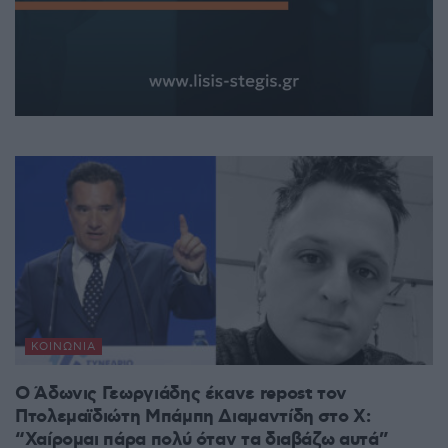
ΚΟΙΝΩΝΊΑ
Ο Άδωνις Γεωργιάδης έκανε repost τον
Πτολεμαϊδιώτη Μπάμπη Διαμαντίδη στο X:
“Χαίρομαι πάρα πολύ όταν τα διαβάζω αυτά”