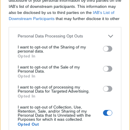
disclosure of your personal information by third parties on the
σε "ΤΑ ΣΗΜΑΝΤΙΚΟΤΕΡΑ"
14 Σεπτεμβρίου 2017, 9:48 πμ
IAB’s list of downstream participants. This information may
σε "Προσεχείς
also be disclosed by us to third parties on the
IAB’s List of
Εκδηλώσεις"
Downstream Participants
that may further disclose it to other
Περιφέρεια Δυτικής
third parties.
Μακεδονίας: Πρόγραμμα
Please note that this website/app uses one or more Google
εκδηλώσεων μνήμης της
Personal Data Processing Opt Outs
services and may gather and store information including but
Γενοκτονίας των Ελλήνων
not limited to your visit or usage behaviour. You may click to
I want to opt-out of the Sharing of my
της Μικράς Ασίας από το
personal data.
Τούρκικο Κράτος
grant or deny consent to Google and its third-party tags to
Opted In
16 Σεπτεμβρίου 2021, 10:20 πμ
use your data for below specified purposes in below Google
σε "Τοπική Επικαιρότητα"
consent section.
I want to opt-out of the Sale of my
Personal Data.
Opted In
I want to opt-out of processing my
Ακολουθήστε μας στο
Google News
Personal Data for Targeted Advertising.
και μάθετε πρώτοι όλες τις ειδήσεις!
Opted In
I want to opt-out of Collection, Use,
Retention, Sale, and/or Sharing of my
Personal Data that Is Unrelated with the
Purposes for which it was collected.
Opted Out