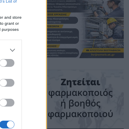
B’s List of
er and store
to grant or
ed purposes
ime: 1 min read
ις!
ώμη