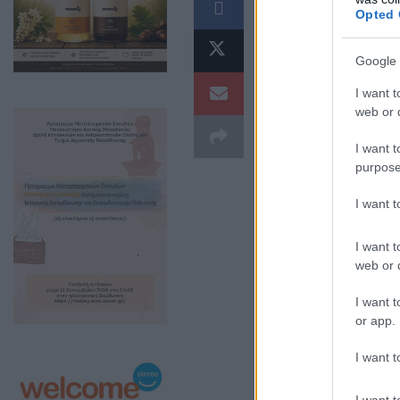
Opted 
Κοζάνης!
Εκεί που ο Πόν
Google 
I want t
web or d
I want t
purpose
I want 
I want t
web or d
I want t
or app.
Η Ποντοκώμη Κο
I want t
παραδοσιακό γλέ
I want t