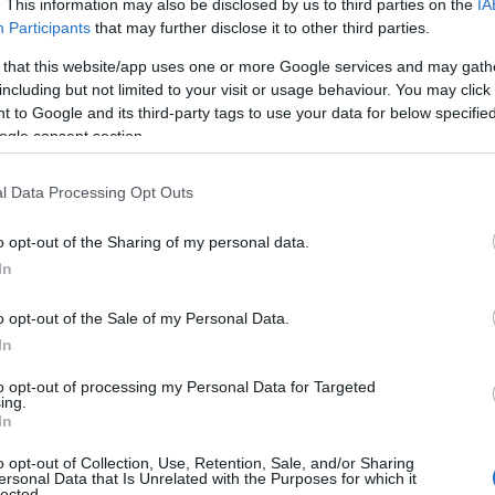
. This information may also be disclosed by us to third parties on the
IA
Participants
that may further disclose it to other third parties.
η Κοζάνης την
 that this website/app uses one or more Google services and may gath
including but not limited to your visit or usage behaviour. You may click 
 to Google and its third-party tags to use your data for below specifi
ogle consent section.
l Data Processing Opt Outs
οσεχείς Εκδηλώσεις
Reading T
o opt-out of the Sharing of my personal data.
News
και μάθετε πρώτοι όλες τις ειδήσε
In
o opt-out of the Sale of my Personal Data.
In
to opt-out of processing my Personal Data for Targeted
ing.
In
o opt-out of Collection, Use, Retention, Sale, and/or Sharing
ersonal Data that Is Unrelated with the Purposes for which it
Παραδοσιακό Γλέντι του Καλοκαιριού στην Ποντοκ
lected.