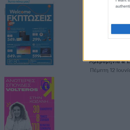
Ποντοκώμης και
authenti
ThessalonikiBra
Ελάτε να ζήσετ
από τον Πόντο κ
περιοχή με κέφι
Ημερομηνία & 
Πέμπτη 12 Ιουνί