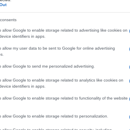
Out
τος συναντά την Κρήτη!
consents
o allow Google to enable storage related to advertising like cookies on
evice identifiers in apps.
o allow my user data to be sent to Google for online advertising
s.
to allow Google to send me personalized advertising.
o allow Google to enable storage related to analytics like cookies on
evice identifiers in apps.
o allow Google to enable storage related to functionality of the website
ζάνης υποδέχεται φέτος το καλοκαίρι το μεγαλύτε
o allow Google to enable storage related to personalization.
ντι, με τη διοργάνωση του Πολιτιστικού Συλλόγου
o allow Google to enable storage related to security, including