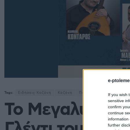
e-ptoleme
Tags:
Ειδήσεις Κοζάνη
Κοζάνη
Ποντιακά - πόντος
Πον
If you wish 
sensitive in
Το Μεγαλύτερο
confirm you
continue se
information 
Γλέντι του Καλο
further disc