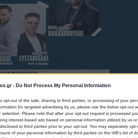
os.gr -
Do Not Process My Personal Information
τιακό γλέντι
Ποντοκώμη Κοζάνης
to opt-out of the sale, sharing to third parties, or processing of your per
formation for targeted advertising by us, please use the below opt-out s
 Παραδοσιακό
r selection. Please note that after your opt-out request is processed y
eing interest-based ads based on personal information utilized by us or
disclosed to third parties prior to your opt-out. You may separately opt-
καιριού έρχεται
losure of your personal information by third parties on the IAB’s list of