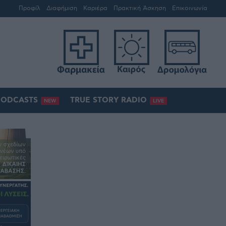
Προφίλ
Διαφήμιση
Καριέρα
Πρακτική Άσκηση
Επικοινωνία
PODCASTS
TRUE STORY RADIO
NEW
LIVE