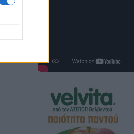
 χορούς
ι την