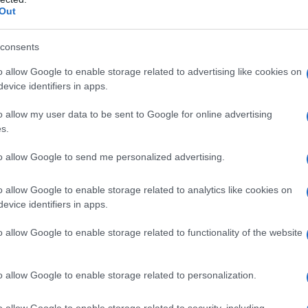
την Ελλάδα εξελίσσεται με τρόπο
Out
ρο θυμίζει επικοινωνιακή εκστρατ
consents
ρή τεχνική και περιβαλλοντική
o allow Google to enable storage related to advertising like cookies on
η.
evice identifiers in apps.
o allow my user data to be sent to Google for online advertising
ρική επικεντρώνεται σχεδόν αποκλειστικά στα υπο
s.
ιακής μετάβασης», χωρίς να εξετάσει το πραγματι
 υδρολογικό αποτύπωμα αυτών των εγκαταστάσεων
to allow Google to send me personalized advertising.
ς έτοιμη να υποδεχθεί μια βαριά ψηφιακή βιομηχα
o allow Google to enable storage related to analytics like cookies on
προηγηθεί οι αναγκαίες ανεξάρτητες μελέτες που 
evice identifiers in apps.
 το ηλεκτρικό σύστημα, οι υδατικοί πόροι και οι τοπ
o allow Google to enable storage related to functionality of the website
ύν πράγματι να υποστηρίξουν τέτοιου μεγέθους φο
o allow Google to enable storage related to personalization.
o allow Google to enable storage related to security, including