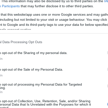
. This information may also be disclosed by us to third parties on the
IA
Participants
that may further disclose it to other third parties.
λλάδα
 that this website/app uses one or more Google services and may gath
including but not limited to your visit or usage behaviour. You may click 
 to Google and its third-party tags to use your data for below specifi
ogle consent section.
αιρότητα
Reading T
l Data Processing Opt Outs
News
και μάθετε πρώτοι όλες τις ειδήσε
o opt-out of the Sharing of my personal data.
In
o opt-out of the Sale of my Personal Data.
In
to opt-out of processing my Personal Data for Targeted
ing.
In
η για την εγκατάσταση hyperscal
o opt-out of Collection, Use, Retention, Sale, and/or Sharing
ersonal Data that Is Unrelated with the Purposes for which it
lected.