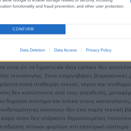
cation functionality and fraud prevention, and other user protection.
CONFIRM
Data Deletion
Data Access
Privacy Policy
α είναι ότι τα hyperscale data centers δεν αποτελ
λής τεχνολογίας. Είναι ενεργοβόρες βιομηχανικές
εράστια ποσά σταθερής ισχύος, νερού και υποδομώ
όστη δεν καλύπτονται από τους επενδυτές, μεταφέρ
ο δημόσιο σύστημα και τελικά στους καταναλωτές
ουδετερότητας κόστους» δεν έχει καμία τεχνική β
ια χώρα όπου δεν υπάρχουν δημοσιευμένες ποσοτικ
 επίδραση τέτοιων φορτίων στο ηλεκτρικό σύστημα.