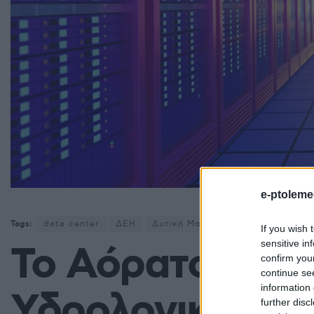
e-ptoleme
Tags:
data center
ΔΕΗ
Δυτική Μακεδονία
ενεργειακό
If you wish 
sensitive in
Το Αόρατο Ενερ
confirm you
continue se
information 
Υδρολογικό Κόσ
further disc