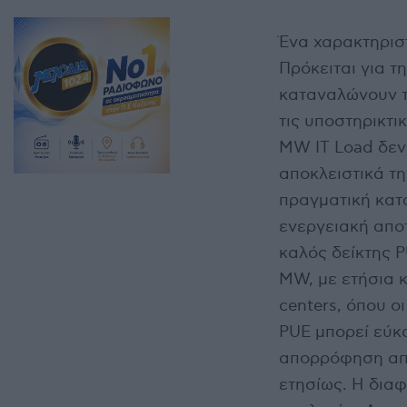
Ένα χαρακτηρισ
Πρόκειται για τ
καταναλώνουν τ
τις υποστηρικτι
MW IT Load δεν
αποκλειστικά τη
πραγματική κατα
ενεργειακή απο
καλός δείκτης P
MW, με ετήσια 
centers, όπου ο
PUE μπορεί εύκο
απορρόφηση από
ετησίως. Η δια