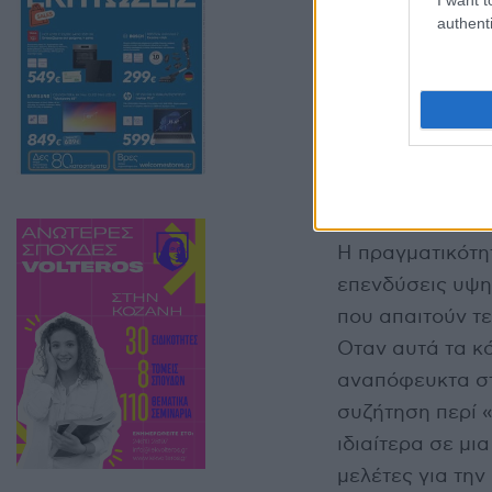
authenti
Η πραγματικότητ
επενδύσεις υψη
που απαιτούν τ
Oταν αυτά τα κ
αναπόφευκτα στ
συζήτηση περί «
ιδιαίτερα σε μ
μελέτες για την