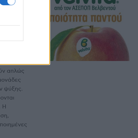
ούν απλώς
 μονάδες
ν ψύξης.
ονται
. Η
άση,
οποιημένες