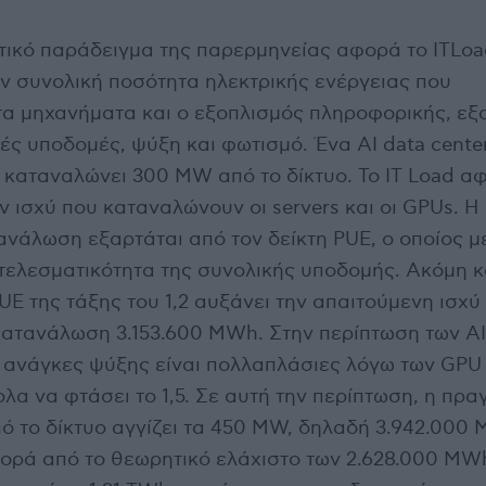
τικό παράδειγμα της παρερμηνείας αφορά το ITLoa
ην συνολική ποσότητα ηλεκτρικής ενέργειας που
α μηχανήματα και ο εξοπλισμός πληροφορικής, εξ
κές υποδομές, ψύξη και φωτισμό. Ένα AI data cente
 καταναλώνει 300 MW από το δίκτυο. Το IT Load α
ν ισχύ που καταναλώνουν οι servers και οι GPUs. Η
νάλωση εξαρτάται από τον δείκτη PUE, ο οποίος μ
τελεσματικότητα της συνολικής υποδομής. Ακόμη κ
UE της τάξης του 1,2 αυξάνει την απαιτούμενη ισχύ
κατανάλωση 3.153.600 MWh. Στην περίπτωση των AI
ι ανάγκες ψύξης είναι πολλαπλάσιες λόγω των GPU c
λα να φτάσει το 1,5. Σε αυτή την περίπτωση, η πρα
 το δίκτυο αγγίζει τα 450 MW, δηλαδή 3.942.000
φορά από το θεωρητικό ελάχιστο των 2.628.000 MWh