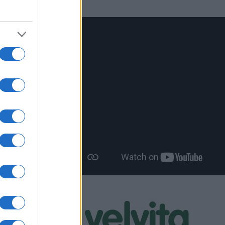
 που
εία
τιθέμενα
κό
. Η χώρα
νία, χωρίς
θα
ικές
ρτία.