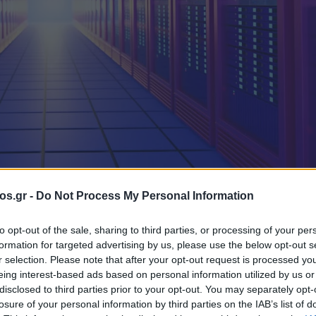
os.gr -
Do Not Process My Personal Information
 κόστος
Κοζάνη
Πτολεμαΐδα
to opt-out of the sale, sharing to third parties, or processing of your per
formation for targeted advertising by us, please use the below opt-out s
γειακό και
r selection. Please note that after your opt-out request is processed y
eing interest-based ads based on personal information utilized by us or
disclosed to third parties prior to your opt-out. You may separately opt-
τος των Data
losure of your personal information by third parties on the IAB’s list of