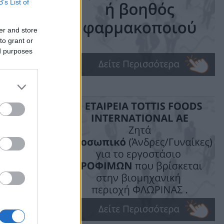
B’s List of
er and store
to grant or
ed purposes
ime: 1 min read
ις!
e data