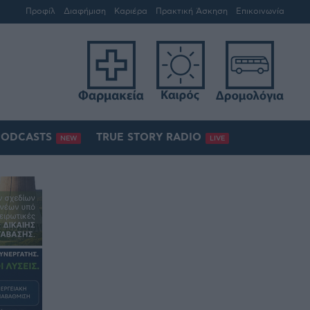
Προφίλ
Διαφήμιση
Καριέρα
Πρακτική Άσκηση
Επικοινωνία
PODCASTS
TRUE STORY RADIO
NEW
LIVE