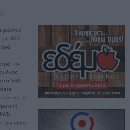
d.
αιρώντας
r με 300
φορά
ετρά την
αι ένας
 στα 360
data
lusters, ο
γματική
 MWh
 δεν είναι