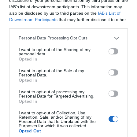
disclosure of your personal information by third parties on the
IAB’s list of downstream participants. This information may
also be disclosed by us to third parties on the
IAB’s List of
Downstream Participants
that may further disclose it to other
third parties.
Please note that this website/app uses one or more Google
Personal Data Processing Opt Outs
services and may gather and store information including but
not limited to your visit or usage behaviour. You may click to
I want to opt-out of the Sharing of my
personal data.
grant or deny consent to Google and its third-party tags to
Opted In
use your data for below specified purposes in below Google
consent section.
I want to opt-out of the Sale of my
ΚΟΙΝΩΝΊΑ
ΑΡΘΡΟΓΡΑΦΊΑ
Personal Data.
Opted In
Ο Μπάνε Πρέλεβιτς
Καλά νέα!!! Έγινε η
παρουσίασε το βιβλίο
αρχή για τη συνέχεια
I want to opt-out of processing my
Personal Data for Targeted Advertising.
του “Η Δύναμη της
του έργου “Σήραγγα
Opted In
Ήττας” στην
Κλεισούρας” – Του
Πτολεμαΐδα (Βίντεο)
Μιχάλη Ραμπίδη
I want to opt-out of Collection, Use,
Retention, Sale, and/or Sharing of my
8 Αυγούστου 2026, 1:57 μμ
8 Αυγούστου 2026, 1:31 μμ
Personal Data that Is Unrelated with the
Purposes for which it was collected.
Opted Out