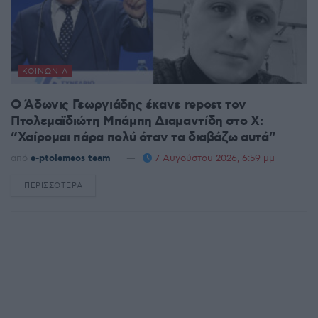
ΚΟΙΝΩΝΊΑ
Ο Άδωνις Γεωργιάδης έκανε repost τον
Πτολεμαϊδιώτη Μπάμπη Διαμαντίδη στο X:
“Χαίρομαι πάρα πολύ όταν τα διαβάζω αυτά”
από
e-ptolemeos team
7 Αυγούστου 2026, 6:59 μμ
ΠΕΡΙΣΣΌΤΕΡΑ
DETAILS