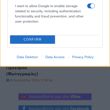
I want to allow Google to enable storage
related to security, including authentication
ΚΟΙΝΩΝΊΑ
ΚΟΙΝΩΝΊΑ
functionality and fraud prevention, and other
user protection.
Καθοριστική η
Το Πανεπιστήμιο
συμβολή των
Δυτικής Μακεδονίας
κατοίκων της
στην Ιταλία για
CONFIRM
Κλεισούρας στην
συνάντηση του έργου
πυρκαγιά της
URBANFLOODS
Παρασκευής – Η
8 Αυγούστου 2026, 11:27 πμ
Data Deletion
Data Access
Privacy Policy
ανακοίνωση της
Προέδρου
(Φωτογραφίες)
8 Αυγούστου 2026, 11:58 πμ