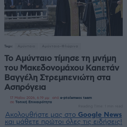
Tags:
Αμύνταιο
Αμύνταιο-Φλώρινα
Το Αμύνταιο τίμησε τη μνήμη
του Μακεδονομάχου Καπετάν
Βαγγέλη Στρεμπενιώτη στα
Ασπρόγεια
17 Μαΐου 2026, 6:19 μμ
από
e-ptolemeos team
σε
Τοπική Επικαιρότητα
Reading Time: 1 min read
Ακολουθήστε μας στο
Google News
και μάθετε πρώτοι όλες τις ειδήσεις!