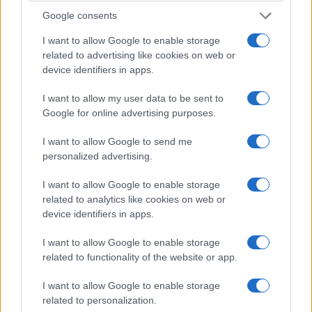
Google consents
I want to allow Google to enable storage
related to advertising like cookies on web or
device identifiers in apps.
ΠΟΛΙΤΙΚΉ
ΠΡΟΤΆΣΕΙΣ
Ο Μιχάλης
Coffee Island
I want to allow my user data to be sent to
Google for online advertising purposes.
Παπαδόπουλος στις
Πτολεμαΐδας:
“ΠΡΟΣΩΠΟΓΡΑΦΙΕΣ”
Ποιοτικός καφές,
I want to allow Google to send me
της POLITICAL:
smoothies και
personalized advertising.
“Ένας πολιτικός που
προϊόντα
θέλει να είναι
καφεκοπτείου σε 3
I want to allow Google to enable storage
related to analytics like cookies on web or
χρήσιμος, όχι
καταστήματα
device identifiers in apps.
αρεστός”
8 Αυγούστου 2026, 12:28
μμ
8 Αυγούστου 2026, 12:57
I want to allow Google to enable storage
μμ
related to functionality of the website or app.
I want to allow Google to enable storage
related to personalization.