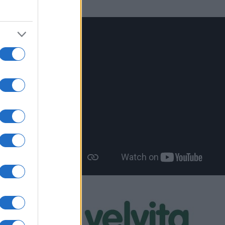
ες
νείς, οι
να έχει