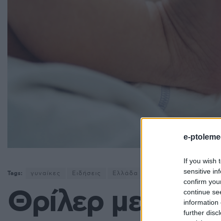
e-ptoleme
If you wish 
sensitive in
Tags:
γυναίκες
Ειδήσεις
Ελλάδα
μωρό
confirm you
Θρίλερ με νεκρ
continue se
information 
further disc