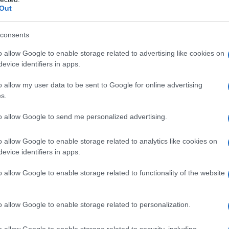
 σε εξέλιξη στη Βραυρώνα.
Out
ιευκρινιστεί το τι ακριβώς έχει συμβεί με τις πρώτ
consents
 αναφέρουν πως μετά τη γέννηση του βρέφους οι γο
o allow Google to enable storage related to advertising like cookies on
 να είναι από το Νεπάλ, το πέταξαν, χωρίς μάλιστα 
evice identifiers in apps.
α.
o allow my user data to be sent to Google for online advertising
s.
to allow Google to send me personalized advertising.
o allow Google to enable storage related to analytics like cookies on
evice identifiers in apps.
o allow Google to enable storage related to functionality of the website
o allow Google to enable storage related to personalization.
o allow Google to enable storage related to security, including