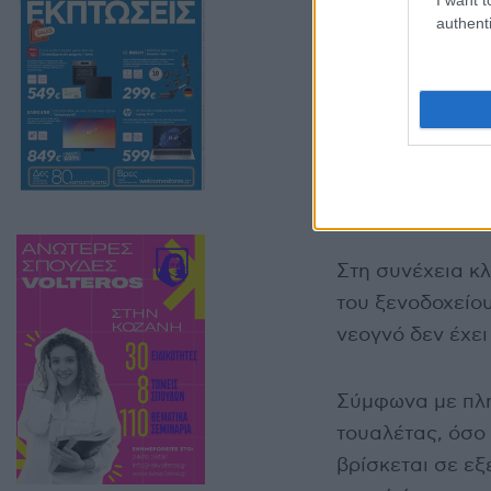
authenti
Στο σημείο βρίσ
Αστυνομικές πη
πήγε χθες το β
γιατροί της είπ
προηγηθεί αποβο
φέρεται να έχει
Στη συνέχεια κ
του ξενοδοχείου
νεογνό δεν έχει
Σύμφωνα με πλη
τουαλέτας, όσο 
βρίσκεται σε εξ