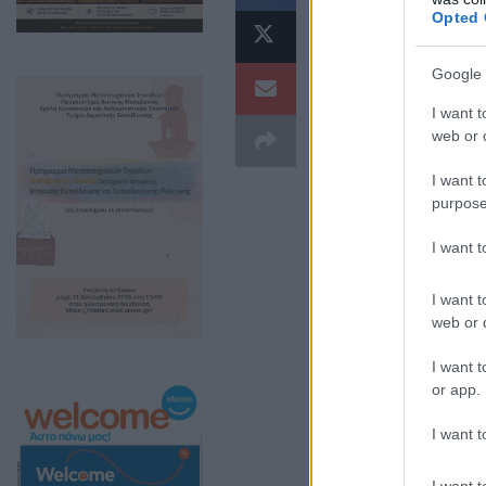
βρίσκεται
Opted 
Ακόμα δεν έχει δ
Google 
πληροφορίες να
I want t
οποίοι φέρονται
web or d
εντοπιστεί ακόμ
I want t
purpose
I want 
I want t
web or d
I want t
or app.
I want t
I want t