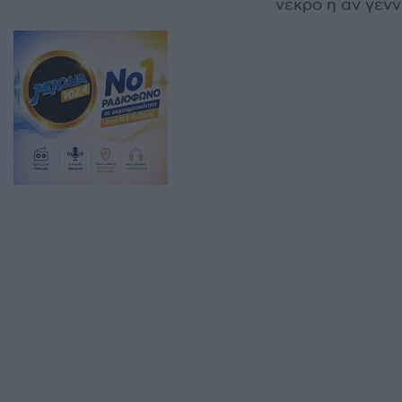
νεκρό ή αν γενν