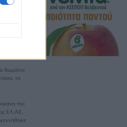
γυναίκα
ι οι
ουν αν είχε
ικό
 νεογνό.
το δωμάτιο
τόσο, το
λεκάνη της
ης ΕΛ.ΑΣ.
ί γεννήθηκε