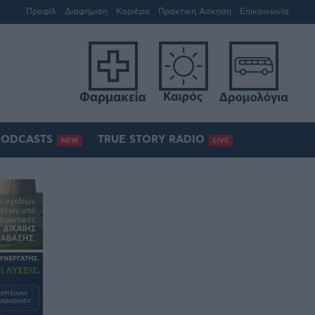
Προφίλ
Διαφήμιση
Καριέρα
Πρακτική Άσκηση
Επικοινωνία
PODCASTS
TRUE STORY RADIO
NEW
LIVE