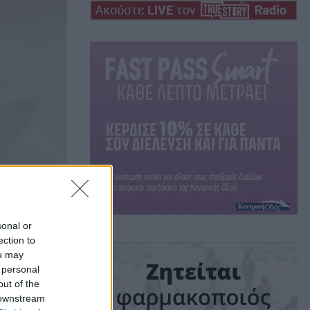
sonal or
ection to
ou may
 personal
out of the
 downstream