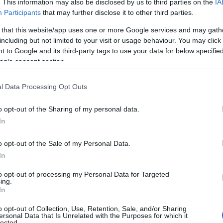
 έρευνα οι γονε
. This information may also be disclosed by us to third parties on the
IA
Participants
that may further disclose it to other third parties.
 that this website/app uses one or more Google services and may gath
including but not limited to your visit or usage behaviour. You may click 
αγράψει τον άνδρα να πετάει στα σκουπίδια 
 to Google and its third-party tags to use your data for below specifi
ogle consent section.
Reading T
l Data Processing Opt Outs
News
και μάθετε πρώτοι όλες τις ειδήσε
o opt-out of the Sharing of my personal data.
In
o opt-out of the Sale of my Personal Data.
In
to opt-out of processing my Personal Data for Targeted
ing.
In
o opt-out of Collection, Use, Retention, Sale, and/or Sharing
ιστική υπόθεση με ένα νεκρό νε
ersonal Data that Is Unrelated with the Purposes for which it
lected.