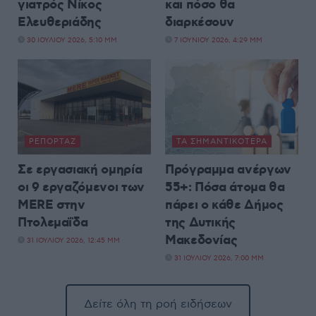
γιατρός Νίκος
και πόσο θα
Ελευθεριάδης
διαρκέσουν
30 ΙΟΥΛΊΟΥ 2026, 5:10 ΜΜ
7 ΙΟΥΝΊΟΥ 2026, 4:29 ΜΜ
ΡΕΠΟΡΤΆΖ
ΤΑ ΣΗΜΑΝΤΙΚΟΤΕΡΑ
Σε εργασιακή ομηρία
Πρόγραμμα ανέργων
οι 9 εργαζόμενοι των
55+: Πόσα άτομα θα
MERE στην
πάρει ο κάθε Δήμος
Πτολεμαΐδα
της Δυτικής
Μακεδονίας
31 ΙΟΥΛΊΟΥ 2026, 12:45 ΜΜ
31 ΙΟΥΛΊΟΥ 2026, 7:00 ΜΜ
Δείτε όλη τη ροή ειδήσεων