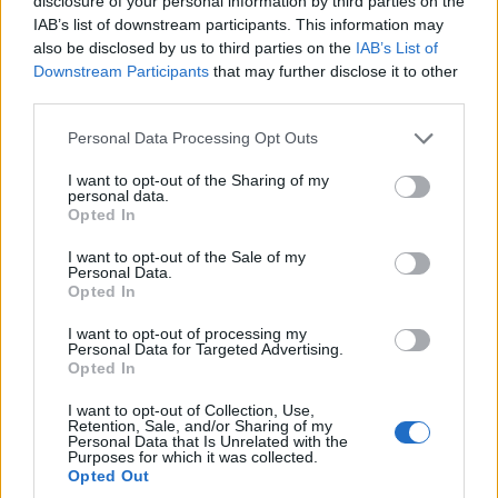
disclosure of your personal information by third parties on the
IAB’s list of downstream participants. This information may
also be disclosed by us to third parties on the
IAB’s List of
Downstream Participants
that may further disclose it to other
third parties.
Please note that this website/app uses one or more Google
Personal Data Processing Opt Outs
services and may gather and store information including but
not limited to your visit or usage behaviour. You may click to
I want to opt-out of the Sharing of my
personal data.
grant or deny consent to Google and its third-party tags to
Opted In
use your data for below specified purposes in below Google
consent section.
I want to opt-out of the Sale of my
Personal Data.
Opted In
I want to opt-out of processing my
Personal Data for Targeted Advertising.
Opted In
I want to opt-out of Collection, Use,
Retention, Sale, and/or Sharing of my
Personal Data that Is Unrelated with the
Purposes for which it was collected.
Opted Out