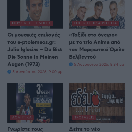
ΜΟΥΣΙΚΈΣ ΕΠΙΛΟΓΈΣ
ΤΟΠΙΚΉ ΕΠΙΚΑΙΡΌΤΗΤΑ
Οι μουσικές επιλογές
«Ταξίδι στο όνειρο»
του e-ptolemeos.gr:
με το trio Anima από
Julio Iglesias – Du Bist
τον Μορφωτικό Όμιλο
Die Sonne In Meinen
Βελβεντού
Augen (1973)
5 Αυγούστου 2026, 8:34 μμ
5 Αυγούστου 2026, 9:00 μμ
ΑΘΛΗΤΙΚΆ
ΠΡΟΤΆΣΕΙΣ
Γνωρίστε τους
Δείτε το νέο