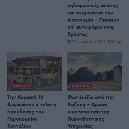
τηλεφωνικής απάτης
και ενημέρωσε την
Αστυνομία – Πιάσανε
επ’ αυτοφώρω τους
δράστες
7 Αυγούστου 2026, 8:03 μμ
ΚΟΙΝΩΝΊΑ
ΚΟΙΝΩΝΊΑ
Την Κυριακή 16
Φωτιά έξω από την
Αυγούστου η τελετή
Κοζάνη – Άμεση
παράδοσης του
κινητοποίηση της
Γηροκομείου
Πυροσβεστικής
Τσοτυλίου
Υπηρεσίας