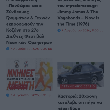
«Πανδώρα» και ο
του e-ptolemeos.gr:
Σύνδεσμος
Jimmy James & The
Γραμμάτων & Τεχνών
Vagabonds – Now Is
εκπροσωπούν την
the Time (1976)
Κοζάνη στο 27ο
7 Αυγούστου 2026, 9:00 μμ
Διεθνές Φεστιβάλ
Νεανικών Ορχηστρών
7 Αυγούστου 2026, 9:30 μμ
ΚΟΙΝΩΝΊΑ
ΑΣΤΥΝΟΜΙΚΌ ΔΕΛΤΊΟ
7 Αυγούστου 2026, 8:31 μμ
Καστοριά: 20χρονη
κατάλαβε ότι πήγε να
πέσει θύμα