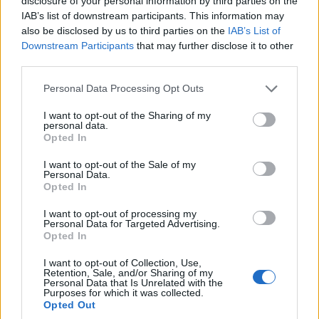
disclosure of your personal information by third parties on the
Τι λέει η πρ. Βουλευτής
IAB’s list of downstream participants. This information may
Ραχηλ Μακρή για τα όσα
also be disclosed by us to third parties on the
IAB’s List of
περνάει ο Καμμενος
Downstream Participants
that may further disclose it to other
10 Φεβρουαρίου 2019, 8:23 μμ
third parties.
σε "Πολιτική"
Please note that this website/app uses one or more Google
Personal Data Processing Opt Outs
services and may gather and store information including but
not limited to your visit or usage behaviour. You may click to
I want to opt-out of the Sharing of my
Ακολουθήστε μας στο
Google News
personal data.
grant or deny consent to Google and its third-party tags to
και μάθετε πρώτοι όλες τις ειδήσεις!
Opted In
use your data for below specified purposes in below Google
consent section.
I want to opt-out of the Sale of my
Personal Data.
Opted In
I want to opt-out of processing my
Personal Data for Targeted Advertising.
Opted In
I want to opt-out of Collection, Use,
Retention, Sale, and/or Sharing of my
Personal Data that Is Unrelated with the
Purposes for which it was collected.
Opted Out