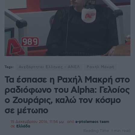
Tags:
Ανεξάρτητοι Έλληνες - ΑΝΕΛ
Ραχήλ Μακρή
Τα έσπασε η Ραχήλ Μακρή στο
ραδιόφωνο του Alpha: Γελοίος
ο Ζουράρις, καλώ τον κόσμο
σε μέτωπο
15 Δεκεμβρίου 2016, 11:54 μμ
από
e-ptolemeos team
σε
Ελλάδα
Reading Time: 1 min read