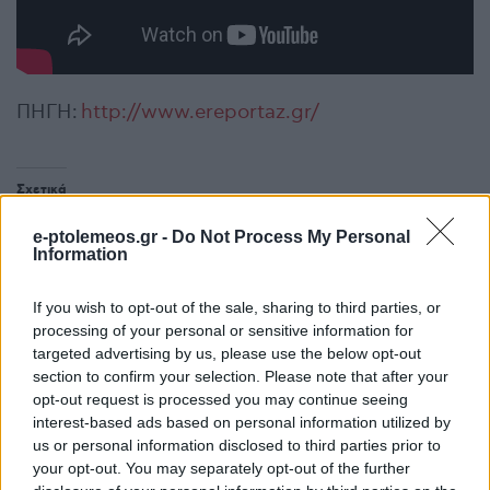
ΠΗΓΗ:
http://www.ereportaz.gr/
Σχετικά
Ραχήλ Μακρή για Καμμένο:
Ραχήλ Μακρή: «Η θεσμική
e-ptolemeos.gr -
Do Not Process My Personal
“Με διέγραψε με
θέση του ΥΕΘΑ, δεν του
Information
μεθόδευση” – “Είχαν
επιτρέπει σχέσεις με
συνεννοηθεί με τον
συλληφθέντες από τις
If you wish to opt-out of the sale, sharing to third parties, or
Τσίπρα” – Για Τσίπρα: “Δεν
αμερικανικές αρχές κύριε
processing of your personal or sensitive information for
είναι καν Αριστερός” – Για
Τσίπρα, ιδίως όταν πουλάτε
targeted advertising by us, please use the below opt-out
την αντίθεσή της στη
ηθικό πλεονέκτημα με την
χρήση μάσκας:
Novartis»
section to confirm your selection. Please note that after your
“Κρατικοδίαιτοι
5 Ιανουαρίου 2019, 5:41 μμ
opt-out request is processed you may continue seeing
τηλεγιατροί” (VIDEO)
σε "Τοπική Επικαιρότητα"
interest-based ads based on personal information utilized by
9 Οκτωβρίου 2020, 10:32 πμ
us or personal information disclosed to third parties prior to
σε "Πολιτική"
your opt-out. You may separately opt-out of the further