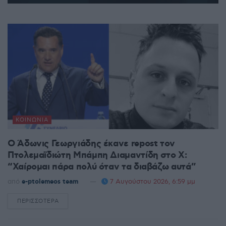
ΚΟΙΝΩΝΊΑ
Ο Άδωνις Γεωργιάδης έκανε repost τον
Πτολεμαϊδιώτη Μπάμπη Διαμαντίδη στο X:
“Χαίρομαι πάρα πολύ όταν τα διαβάζω αυτά”
από
e-ptolemeos team
7 Αυγούστου 2026, 6:59 μμ
ΠΕΡΙΣΣΌΤΕΡΑ
DETAILS