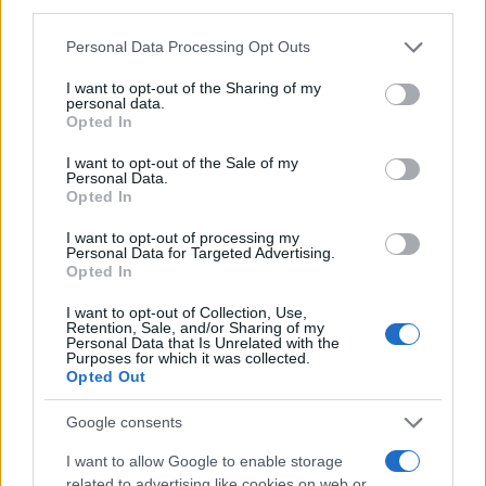
third parties.
Please note that this website/app uses one or more Google
Personal Data Processing Opt Outs
services and may gather and store information including but
not limited to your visit or usage behaviour. You may click to
I want to opt-out of the Sharing of my
personal data.
grant or deny consent to Google and its third-party tags to
Opted In
use your data for below specified purposes in below Google
ΤΟΠΙΚΉ ΕΠΙΚΑΙΡΌΤΗΤΑ
consent section.
I want to opt-out of the Sale of my
Personal Data.
Την Πέμπτη στην Άρδασσα η κηδεία του γνωστού
Opted In
γιατρού Νίκου Ελευθεριάδη
I want to opt-out of processing my
ΑΠΌ
E-PTOLEMEOS TEAM
4 ΑΥΓΟΎΣΤΟΥ 2026, 7:08 ΜΜ
Personal Data for Targeted Advertising.
Opted In
ΠΕΡΙΣΣΌΤΕΡΑ
DETAILS
I want to opt-out of Collection, Use,
Retention, Sale, and/or Sharing of my
Personal Data that Is Unrelated with the
Purposes for which it was collected.
Opted Out
Google consents
I want to allow Google to enable storage
related to advertising like cookies on web or