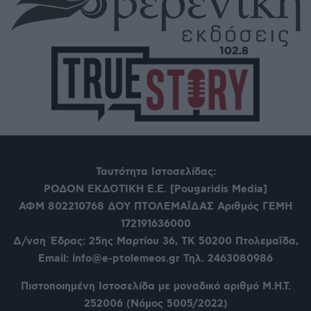
Ταυτότητα Ιστοσελίδας:
ΡΟΔΟΝ ΕΚΔΟΤΙΚΗ Ε.Ε. [Pougaridis Media]
ΑΦΜ 802210768
ΔΟΥ ΠΤΟΛΕΜΑΪΔΑΣ Αριθμός ΓΕΜΗ
172191636000
Δ/νση Έδρας: 25ης Μαρτίου 36,
ΤΚ 50200 Πτολεμαΐδα,
Email: info@e-ptolemeos.gr Τηλ. 2463080986
Πιστοποιημένη Ιστοσελίδα με μοναδικό αριθμό Μ.Η.Τ.
252006 (Νόμος 5005/2022)