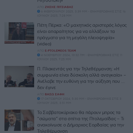
Μητσοτάκη»
ΑΠΌ
ΖΉΣΗΣ ΠΙΤΣΙΆΒΑΣ
6 ΦΕΒΡΟΥΑΡΊΟΥ 2025, 3:39 ΜΜ - ΕΝΗΜΕΡΏΘΗΚΕ ΣΤΙΣ 16
ΙΟΥΝΊΟΥ 2025, 7:28 ΜΜ
Πέτη Πέρκα: «Ο μαχητικός αριστερός λόγος
είναι απαραίτητος για να αλλάξουν τα
πράγματα για τη μεγάλη πλειοψηφία»
(video)
ΑΠΌ
E-PTOLEMEOS TEAM
4 ΝΟΕΜΒΡΊΟΥ 2024, 10:32 ΠΜ - ΕΝΗΜΕΡΏΘΗΚΕ ΣΤΙΣ 11
ΙΟΥΛΊΟΥ 2025, 7:25 ΜΜ
Π. Πλακεντάς για την Τηλεθέρμανση: «Η
συμφωνία είναι δύσκολη αλλά αναγκαία» –
Ανέλαβε την ευθύνη για την αύξηση που …
δεν έγινε
ΑΠΌ
ΒΆΣΩ ΣΆΦΗ
17 ΟΚΤΩΒΡΊΟΥ 2024, 5:30 ΜΜ - ΕΝΗΜΕΡΏΘΗΚΕ ΣΤΙΣ 3
ΙΟΥΝΊΟΥ 2025, 3:51 ΜΜ
Το Σαββατοκύριακο θα πάρουν μπρος τα
“σώματα” στα σπίτια της Πτολεμαΐδας – Τι
ανακοίνωσε ο Δήμαρχος Εορδαίας για την
Τηλεθέρμανση