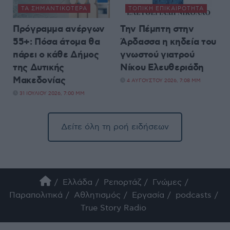
ΤΑ ΣΗΜΑΝΤΙΚΟΤΕΡΑ
ΤΟΠΙΚΉ ΕΠΙΚΑΙΡΌΤΗΤΑ
Πρόγραμμα ανέργων
Την Πέμπτη στην
55+: Πόσα άτομα θα
Άρδασσα η κηδεία του
πάρει ο κάθε Δήμος
γνωστού γιατρού
της Δυτικής
Νίκου Ελευθεριάδη
Μακεδονίας
4 ΑΥΓΟΎΣΤΟΥ 2026, 7:08 ΜΜ
31 ΙΟΥΛΊΟΥ 2026, 7:00 ΜΜ
Δείτε όλη τη ροή ειδήσεων
Ελλάδα
Ρεπορτάζ
Γνώμες
Παραπολιτικά
Αθλητισμός
Εργασία
podcasts
True Story Radio