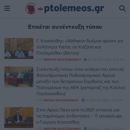
Ετικέτα:
συνέντευξη τύπου
Γ. Κασαπίδης: «Χάθηκαν δυόμισι χρόνια για
τα Κέντρα Υγείας σε Κοζάνη και
Πτολεμαΐδα» (Βίντεο)
ΑΠΌ
ΜΕΡΌΠΗ ΒΑΧΤΣΕΒΆΝΟΥ
30 ΙΟΥΛΊΟΥ 2026, 4:18 ΜΜ
Συνέντευξη τύπου στον απόηχο του επιτυχή
Φιλανθρωπικού Ποδοσφαιρικού Αγώνα
μεταξύ των Βετεράνων Εορδαίας και των
Παλαιμάχων της ΑΕΚ (ρεπορτάζ της Κούλας
Πουλασιχίδου)
ΑΠΌ
ΚΟΎΛΑ ΠΟΥΛΑΣΙΧΊΔΟΥ
12 ΙΟΥΝΊΟΥ 2026, 3:42 ΜΜ
Στον Άρειο Πάγο από το 2021 στοιχεία για
τις παράνομες επιδοτήσεις – Τι αποκάλυψε
ο Γιώργος Κασαπίδης
ΑΠΌ
ΜΕΡΌΠΗ ΒΑΧΤΣΕΒΆΝΟΥ
3 ΙΟΥΝΊΟΥ 2026, 3:31 ΜΜ