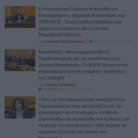
Έντονη κριτική Γιώργου Κασαπίδη για
κτηνοτρόφους, σήραγγα Κλεισούρας και
ΟΠΕΚΕΠΕ: “Σειρά καθυστερήσεων και
χαμένων ευκαιριών για τη Δυτική
Μακεδονία”(Βίντεο)
ΑΠΌ
ΜΕΡΌΠΗ ΒΑΧΤΣΕΒΆΝΟΥ
3 ΙΟΥΝΊΟΥ 2026, 2:32 ΜΜ
Κασαπίδης: «Να ενεργοποιηθεί ο
Πρωθυπουργός για τις επενδύσεις στη
Δυτική Μακεδονία»- Οι 8.000 θέσεις στην
κτηνοτροφία από τη «χαμένη» επιδότηση
της Sunlight
ΑΠΌ
ΖΉΣΗΣ ΠΙΤΣΙΆΒΑΣ
19 ΦΕΒΡΟΥΑΡΊΟΥ 2025, 12:54 ΜΜ
«Πως να πιστέψουμε έναν «ανεξάρτητο»
Περιφερειάρχη που πανηγυρίζει για την
επιστροφή του στο κόμμα;»- Επίθεση
Ζεμπιλιάδου σε Αμανατίδη και ευθύνες για
τη φυγή των επενδύσεων: «Θα έπρεπε να
κοιμάται έξω από την πόρτα του