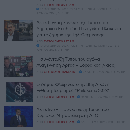
ΑΠΌ
E-PTOLEMEOS TEAM
17 ΟΚΤΩΒΡΊΟΥ 2024, 12:51 ΜΜ - ΕΝΗΜΕΡΏΘΗΚΕ ΣΤΙΣ 3
ΙΟΥΝΊΟΥ 2025, 3:51 ΜΜ
Δείτε Live τη Συνέντευξη Τύπου του
Δημάρχου Εορδαίας Παναγιώτη Πλακεντά
για το ζήτημα της Τηλεθέρμνασης
ΑΠΌ
E-PTOLEMEOS TEAM
17 ΟΚΤΩΒΡΊΟΥ 2024, 10:25 ΠΜ - ΕΝΗΜΕΡΏΘΗΚΕ ΣΤΙΣ 3
ΙΟΥΝΊΟΥ 2025, 3:51 ΜΜ
Η συνέντευξη Τύπου του αγώνα
Αναγέννηση Άρτας – Εορδαϊκός (video)
ΑΠΌ
ΘΕΌΦΙΛΟΣ ΗΛΙΆΔΗΣ
27 ΝΟΕΜΒΡΊΟΥ 2023, 5:59 ΠΜ
Ο Δήμος Φλώρινας στην 38η Διεθνή
Έκθεση Τουρισμού “Philoxenia 2023”
ΑΠΌ
E-PTOLEMEOS TEAM
10 ΝΟΕΜΒΡΊΟΥ 2023, 11:21 ΠΜ
Δείτε live – Η συνέντευξη Τύπου του
Κυριάκου Μητσοτάκη στη ΔΕΘ
ΑΠΌ
E-PTOLEMEOS TEAM
17 ΣΕΠΤΕΜΒΡΊΟΥ 2023, 1:10 ΜΜ