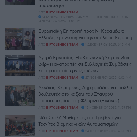
απασχόληση
ΑΠΌ
E-PTOLEMEOS TEAM
14 ΙΑΝΟΥΑΡΊΟΥ 2026, 6:45 ΜΜ - ΕΝΗΜΕΡΏΘΗΚΕ ΣΤΙΣ 15
ΙΑΝΟΥΑΡΊΟΥ 2026, 11:04 ΠΜ
Ευρωπαϊκή Επιτροπή προς Ν. Κεραμέως: Η
Ελλάδα, έμπνευση για την υπόλοιπη Ευρώπη
ΑΠΌ
E-PTOLEMEOS TEAM
1 ΔΕΚΕΜΒΡΊΟΥ 2025, 6:15 ΜΜ
Αγορά Εργασίας: Η «Κοινωνική Συμφωνία»
φέρνει ανατροπές σε Συλλογικές Συμβάσεις
και προστασία εργαζομένων
ΑΠΌ
E-PTOLEMEOS TEAM
27 ΝΟΕΜΒΡΊΟΥ 2025, 6:02 ΜΜ
Δένδιας, Κεραμέως, Δημητριάδης και πολλοί
βουλευτές στο καζάνι του Σταυρού
Παπασωτηρίου στη Φλώρινα (Εικόνες)
ΑΠΌ
E-PTOLEMEOS TEAM
15 ΝΟΕΜΒΡΊΟΥ 2025, 11:55 ΠΜ
Νέα Σχολή Μαθητείας στα Γρεβενά για
Τεχνίτες Βιομηχανικών Αυτοματισμών
ΑΠΌ
E-PTOLEMEOS TEAM
24 ΟΚΤΩΒΡΊΟΥ 2025, 6:30 ΜΜ