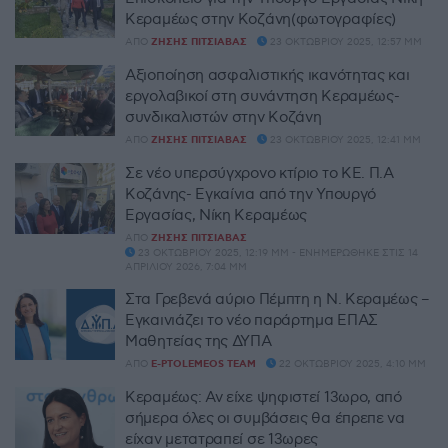
Κεραμέως στην Κοζάνη(φωτογραφίες)
ΑΠΌ
ΖΉΣΗΣ ΠΙΤΣΙΆΒΑΣ
23 ΟΚΤΩΒΡΊΟΥ 2025, 12:57 ΜΜ
Αξιοποίηση ασφαλιστικής ικανότητας και
εργολαβικοί στη συνάντηση Κεραμέως-
συνδικαλιστών στην Κοζάνη
ΑΠΌ
ΖΉΣΗΣ ΠΙΤΣΙΆΒΑΣ
23 ΟΚΤΩΒΡΊΟΥ 2025, 12:41 ΜΜ
Σε νέο υπερσύγχρονο κτίριο το ΚΕ. Π.Α
Κοζάνης- Εγκαίνια από την Υπουργό
Εργασίας, Νίκη Κεραμέως
ΑΠΌ
ΖΉΣΗΣ ΠΙΤΣΙΆΒΑΣ
23 ΟΚΤΩΒΡΊΟΥ 2025, 12:19 ΜΜ - ΕΝΗΜΕΡΏΘΗΚΕ ΣΤΙΣ 14
ΑΠΡΙΛΊΟΥ 2026, 7:04 ΜΜ
Στα Γρεβενά αύριο Πέμπτη η Ν. Κεραμέως –
Εγκαινιάζει το νέο παράρτημα ΕΠΑΣ
Μαθητείας της ΔΥΠΑ
ΑΠΌ
E-PTOLEMEOS TEAM
22 ΟΚΤΩΒΡΊΟΥ 2025, 4:10 ΜΜ
Κεραμέως: Αν είχε ψηφιστεί 13ωρο, από
σήμερα όλες οι συμβάσεις θα έπρεπε να
είχαν μετατραπεί σε 13ωρες