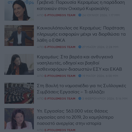
Γρεβενά: Παρουσία Κεραμέως η παράδοση
κατοικιών στον Οικισμό Κυρακαλής
ΑΠΌ
E-PTOLEMEOS TEAM
24 ΙΟΥΝΊΟΥ 2026, 1:17 ΜΜ
Κουκουλόπουλος σε Κεραμέως: Παράταση
πληρωμής εισφορών μέχρι να διορθώσει τα
λάθη ο ΕΦΚΑ
ΑΠΌ
E-PTOLEMEOS TEAM
27 ΜΑΪ́ΟΥ 2026, 2:28 ΜΜ
Κεραμέως: Στα βαρέα και ανθυγιεινά
νοσηλευτές, οδηγοί και βοηθοί
ασθενοφόρων-διασωστών ΕΣΥ και ΕΚΑΒ
ΑΠΌ
E-PTOLEMEOS TEAM
19 ΜΑΪ́ΟΥ 2026, 6:00 ΜΜ
Στη Βουλή το νομοσχέδιο για τις Συλλογικές
Συμβάσεις Εργασίας – Τι αλλάζει
ΑΠΌ
E-PTOLEMEOS TEAM
3 ΦΕΒΡΟΥΑΡΊΟΥ 2026, 5:16 ΜΜ
Υπ. Εργασίας: 563.000 νέες θέσεις
εργασίας από το 2019, 2o χαμηλότερο
ποσοστό ανεργίας στην ιστορία
ΑΠΌ
E-PTOLEMEOS TEAM