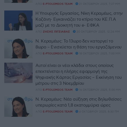
ΑΠΌ
E-PTOLEMEOS TEAM
21 ΟΚΤΩΒΡΊΟΥ 2025, 7:27 ΜΜ
Η Υπουργός Εργασίας, Νίκη Κεραμέως, στην
Κοζάνη- Εγκαινιάζει το κτίριο του ΚΕ.Π.Α
μαζί με το Διοικητή του e- ΕΦΚΑ
ΑΠΌ
ΖΉΣΗΣ ΠΙΤΣΙΆΒΑΣ
20 ΟΚΤΩΒΡΊΟΥ 2025, 12:24 ΜΜ
Ν. Κεραμέως: Το 13ωρο δεν καταργεί το
8ωρο – Ενισχύεται η θέση του εργαζόμενου
ΑΠΌ
E-PTOLEMEOS TEAM
18 ΟΚΤΩΒΡΊΟΥ 2025, 7:00 ΜΜ
Αυτοί είναι οι νέοι κλάδοι στους οποίους
επεκτείνεται η πλήρης εφαρμογή της
Ψηφιακής Κάρτας Εργασίας – Εκκίνηση του
μέτρου στις 3 Νοεμβρίου
ΑΠΌ
E-PTOLEMEOS TEAM
16 ΟΚΤΩΒΡΊΟΥ 2025, 5:00 ΜΜ
Ν. Κεραμέως: Νέα αύξηση στις δηλωθείσες
υπερωρίες κατά 1,8 εκατομμύρια ώρες
ΑΠΌ
E-PTOLEMEOS TEAM
4 ΟΚΤΩΒΡΊΟΥ 2025, 8:30 ΠΜ