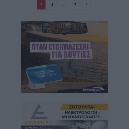
1
2
…
7