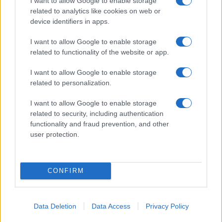
I want to allow Google to enable storage
related to analytics like cookies on web or
device identifiers in apps.
I want to allow Google to enable storage
related to functionality of the website or app.
I want to allow Google to enable storage
related to personalization.
I want to allow Google to enable storage
related to security, including authentication
functionality and fraud prevention, and other
ΚΟΙΝΩΝΊΑ
user protection.
Προήχθη σε Αστυνομικό Υποδιευθυντή ο
Διοικητής της Τροχαίας Πτολεμαΐδας Σπύρος
CONFIRM
Τάσιος
ΑΠΌ
E-PTOLEMEOS TEAM
8 ΑΥΓΟΎΣΤΟΥ 2026, 7:38 ΜΜ
Data Deletion
Data Access
Privacy Policy
ΠΕΡΙΣΣΌΤΕΡΑ
DETAILS