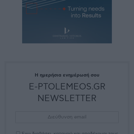
Η ημερήσια ενημέρωσή σου
E-PTOLEMEOS.GR
NEWSLETTER
Έχω διαβάσει, κατανοώ και αποδέχομαι τους