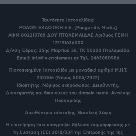
Ταυτότητα Ιστοσελίδας:
ΡΟΔΟΝ ΕΚΔΟΤΙΚΗ Ε.Ε. [Pougaridis Media]
ΑΦΜ 802210768
ΔΟΥ ΠΤΟΛΕΜΑΪΔΑΣ Αριθμός ΓΕΜΗ
172191636000
Δ/νση Έδρας: 25ης Μαρτίου 36,
ΤΚ 50200 Πτολεμαΐδα,
Email: info@e-ptolemeos.gr Τηλ. 2463080986
Πιστοποιημένη Ιστοσελίδα με μοναδικό αριθμό Μ.Η.Τ.
252006 (Νόμος 5005/2022)
Ιδιοκτήτης, Νόμιμος εκπρόσωπος, Διευθυντής,
Διαχειριστής και δικαιούχος του domain name: Αντώνης
Πουγαρίδης
Διευθύντρια σύνταξης: Βασιλική Σάφη
Η επιχείρηση έχει υπογράψει δήλωση συμμόρφωσης με
τη Σύσταση (ΕΕ) 2018/334 της Επιτροπής της 1ης