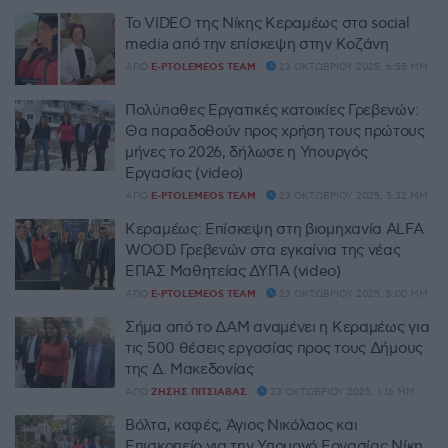
Το VIDEO της Νίκης Κεραμέως στα social
media από την επίσκεψη στην Κοζάνη
ΑΠΌ
E-PTOLEMEOS TEAM
23 ΟΚΤΩΒΡΊΟΥ 2025, 6:55 ΜΜ
Πολύπαθες Εργατικές κατοικίες Γρεβενών:
Θα παραδοθούν προς χρήση τους πρώτους
μήνες το 2026, δήλωσε η Υπουργός
Εργασίας (video)
ΑΠΌ
E-PTOLEMEOS TEAM
23 ΟΚΤΩΒΡΊΟΥ 2025, 5:32 ΜΜ
Κεραμέως: Επίσκεψη στη βιομηχανία ALFA
WOOD Γρεβενών στα εγκαίνια της νέας
ΕΠΑΣ Μαθητείας ΔΥΠΑ (video)
ΑΠΌ
E-PTOLEMEOS TEAM
23 ΟΚΤΩΒΡΊΟΥ 2025, 5:00 ΜΜ
Σήμα από το ΔΑΜ αναμένει η Κεραμέως για
τις 500 θέσεις εργασίας προς τους Δήμους
της Δ. Μακεδονίας
ΑΠΌ
ΖΉΣΗΣ ΠΙΤΣΙΆΒΑΣ
23 ΟΚΤΩΒΡΊΟΥ 2025, 1:16 ΜΜ
Βόλτα, καφές, Άγιος Νικόλαος και
Επισκοπείο για την Υπουργό Εργασίας Νίκη