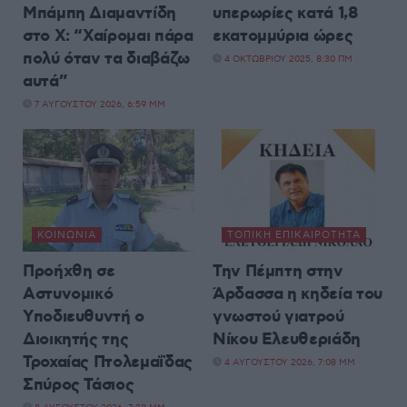
Μπάμπη Διαμαντίδη
υπερωρίες κατά 1,8
στο X: “Χαίρομαι πάρα
εκατομμύρια ώρες
πολύ όταν τα διαβάζω
4 ΟΚΤΩΒΡΊΟΥ 2025, 8:30 ΠΜ
αυτά”
7 ΑΥΓΟΎΣΤΟΥ 2026, 6:59 ΜΜ
ΚΟΙΝΩΝΊΑ
ΤΟΠΙΚΉ ΕΠΙΚΑΙΡΌΤΗΤΑ
Προήχθη σε
Την Πέμπτη στην
Αστυνομικό
Άρδασσα η κηδεία του
Υποδιευθυντή ο
γνωστού γιατρού
Διοικητής της
Νίκου Ελευθεριάδη
Τροχαίας Πτολεμαΐδας
4 ΑΥΓΟΎΣΤΟΥ 2026, 7:08 ΜΜ
Σπύρος Τάσιος