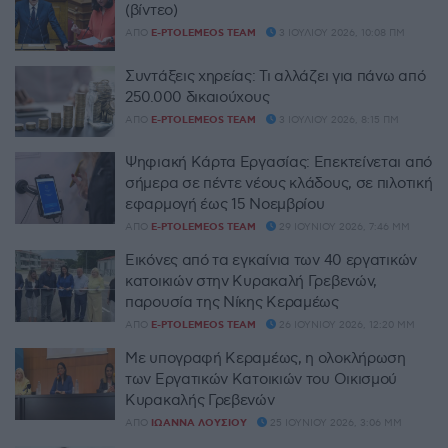
(βίντεο)
ΑΠΌ
E-PTOLEMEOS TEAM
3 ΙΟΥΛΊΟΥ 2026, 10:08 ΠΜ
Συντάξεις χηρείας: Τι αλλάζει για πάνω από
250.000 δικαιούχους
ΑΠΌ
E-PTOLEMEOS TEAM
3 ΙΟΥΛΊΟΥ 2026, 8:15 ΠΜ
Ψηφιακή Κάρτα Εργασίας: Επεκτείνεται από
σήμερα σε πέντε νέους κλάδους, σε πιλοτική
εφαρμογή έως 15 Νοεμβρίου
ΑΠΌ
E-PTOLEMEOS TEAM
29 ΙΟΥΝΊΟΥ 2026, 7:46 ΜΜ
Εικόνες από τα εγκαίνια των 40 εργατικών
κατοικιών στην Κυρακαλή Γρεβενών,
παρουσία της Νίκης Κεραμέως
ΑΠΌ
E-PTOLEMEOS TEAM
26 ΙΟΥΝΊΟΥ 2026, 12:20 ΜΜ
Με υπογραφή Κεραμέως, η ολοκλήρωση
των Εργατικών Κατοικιών του Οικισμού
Κυρακαλής Γρεβενών
ΑΠΌ
ΙΩΆΝΝΑ ΛΟΎΣΙΟΥ
25 ΙΟΥΝΊΟΥ 2026, 3:06 ΜΜ