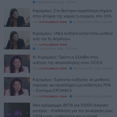
2 ΦΕΒΡΟΥΑΡΊΟΥ 2026, 7:38 ΜΜ
Κεραμέως: Στο δεύτερο χαμηλότερο σημείο
στην ιστορία της χώρας η ανεργία, στο 7,5%
ΑΠΌ
E-PTOLEMEOS TEAM
31 ΙΑΝΟΥΑΡΊΟΥ 2026, 5:28 ΜΜ
Κεραμέως: «Νέα αύξηση κατώτατου μισθού
από την 1η Απριλίου»
ΑΠΌ
E-PTOLEMEOS TEAM
22 ΙΑΝΟΥΑΡΊΟΥ 2026, 12:29 ΜΜ
Ν. Κεραμέως: Πρώτη η Ελλάδα στην
αύξηση της απασχόλησης στον ΟΟΣΑ
ΑΠΌ
E-PTOLEMEOS TEAM
20 ΙΑΝΟΥΑΡΊΟΥ 2026, 5:03 ΜΜ
Κεραμέως: Έρχονται αυξήσεις σε μισθούς,
παροχές και προσλήψεις με επιδότηση 70%
– Σύστημα ΕΡΓΑΝΗ ΙΙ
ΑΠΌ
E-PTOLEMEOS TEAM
15 ΙΑΝΟΥΑΡΊΟΥ 2026, 8:00 ΜΜ
Νέο πρόγραμμα ΔΥΠΑ για 10.000 άνεργες
μητέρες – Επιδότηση για την επιχείρηση έως
1.004 ευρώ- επιδοτείται και η μερική